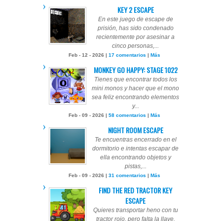
KEY 2 ESCAPE
En este juego de escape de
prisión, has sido condenado
recientemente por asesinar a
cinco personas,...
Feb - 12 - 2026 |
17 comentarios
|
Más
MONKEY GO HAPPY: STAGE 1022
Tienes que encontrar todos los
mini monos y hacer que el mono
sea feliz encontrando elementos
y...
Feb - 09 - 2026 |
58 comentarios
|
Más
NIGHT ROOM ESCAPE
Te encuentras encerrado en el
dormitorio e intentas escapar de
ella encontrando objetos y
pistas,...
Feb - 09 - 2026 |
31 comentarios
|
Más
FIND THE RED TRACTOR KEY
ESCAPE
Quieres transportar heno con tu
tractor rojo, pero falta la llave.