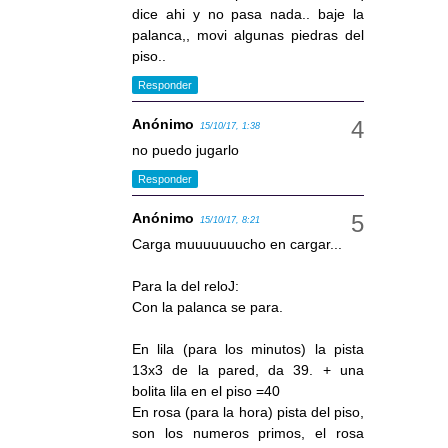
dice ahi y no pasa nada.. baje la
palanca,, movi algunas piedras del
piso..
Responder
Anónimo
15/10/17, 1:38
no puedo jugarlo
Responder
Anónimo
15/10/17, 8:21
Carga muuuuuuucho en cargar...
Para la del reloJ:
Con la palanca se para.
En lila (para los minutos) la pista
13x3 de la pared, da 39. + una
bolita lila en el piso =40
En rosa (para la hora) pista del piso,
son los numeros primos, el rosa