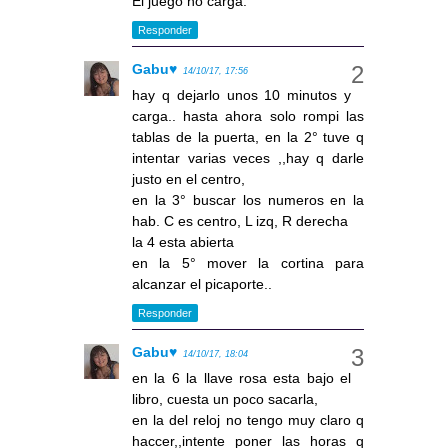
El juego no carga.
Responder
Gabu♥
14/10/17, 17:56
hay q dejarlo unos 10 minutos y
carga.. hasta ahora solo rompi las
tablas de la puerta, en la 2° tuve q
intentar varias veces ,,hay q darle
justo en el centro,
en la 3° buscar los numeros en la
hab. C es centro, L izq, R derecha
la 4 esta abierta
en la 5° mover la cortina para
alcanzar el picaporte..
Responder
Gabu♥
14/10/17, 18:04
en la 6 la llave rosa esta bajo el
libro, cuesta un poco sacarla,
en la del reloj no tengo muy claro q
haccer,,intente poner las horas q