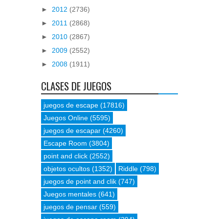
►
2012
(2736)
►
2011
(2868)
►
2010
(2867)
►
2009
(2552)
►
2008
(1911)
CLASES DE JUEGOS
juegos de escape
(17816)
Juegos Online
(5595)
juegos de escapar
(4260)
Escape Room
(3804)
point and click
(2552)
objetos ocultos
(1352)
Riddle
(798)
juegos de point and clik
(747)
Juegos mentales
(641)
juegos de pensar
(559)