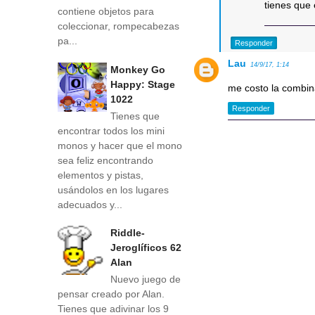
tienes que 
contiene objetos para
coleccionar, rompecabezas
pa...
Responder
Lau
14/9/17, 1:14
Monkey Go
Happy: Stage
me costo la combin
1022
Responder
Tienes que
encontrar todos los mini
monos y hacer que el mono
sea feliz encontrando
elementos y pistas,
usándolos en los lugares
adecuados y...
Riddle-
Jeroglíficos 62
Alan
Nuevo juego de
pensar creado por Alan.
Tienes que adivinar los 9