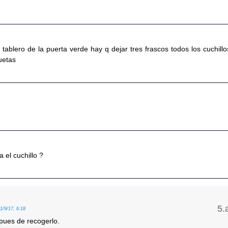
ablero de la puerta verde hay q dejar tres frascos todos los cuchillo
uetas
 el cuchillo ?
11/9/17, 6:18
ues de recogerlo.