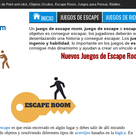
 de Point and click, Objetos Ocultos, Escape Room, Juegos para Pensar, Riddles.
JUEGOS DE ESCAPE
JUEGOS DE RI
INICIO
Un
juego de escape room
,
juego de escape
o
escap
objetivo es conseguir escapar, los jugadores deberán s
desenlazando una historia y conseguir escapar. Los
ju
ingenio y habilidad
, lo importante en los juegos de
es
consigue más dinamismo y ayudan a crear un vínculo en
Nuevos Juegos de Escape Roo
escape
es que estás encerrado en algún lugar y debes salir de allí mirando
do objetos y resolviendo diferentes tipos de
acertijos
basados en la
lógica
. En