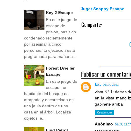
...
Jugar Snappy Escape
Key 2 Escape
En este juego de
Comparte:
escape de
prisión, has sido
condenado recientemente
por asesinar a cinco
personas, tu ejecución está
programada para mañana...
Forest Dweller
Publicar un comentari
Escape
En este juego de
kat
9/9/17, 21:31
escape , un
vista N° 1: detras d
habitante del bosque es
en la vista mano iz
atrapado y encarcelado en
gabinete arriba
una jaula dentro de una
casa en el árbol. Localiza
Responder
objetos, e...
Anónimo
9/9/17, 22:57
Find Petrol