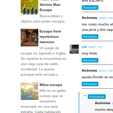
MAI ESCAPO
Service Man
Responder
Escape
Busca pistas y
Anónimo
10/9/17, 2:01
objetos para poder escapar.
me costo mucho el t
una jarra y dos raq
Escape from
mysterious
Responder
mansion
clo
Un juego de
10/9/17, 3:27
escape en Japonés e Inglés.
muy lindo
De repente te encuentras en
Responder
una vieja casa de estilo
occidental. La puerta
Anónimo
11/9/17, 5:53
principal está cerrada y ...
ayuda.Donde se usa
Responder
Milos escape
Milo es un gatito
curioso que se
Respuestas
encuentra
Anónimo
encerrado en una casa
mucho desp
extraña. Cada habitación