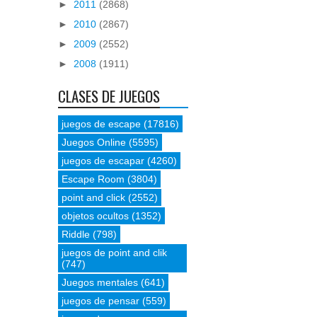
►
2011
(2868)
►
2010
(2867)
►
2009
(2552)
►
2008
(1911)
CLASES DE JUEGOS
juegos de escape
(17816)
Juegos Online
(5595)
juegos de escapar
(4260)
Escape Room
(3804)
point and click
(2552)
objetos ocultos
(1352)
Riddle
(798)
juegos de point and clik
(747)
Juegos mentales
(641)
juegos de pensar
(559)