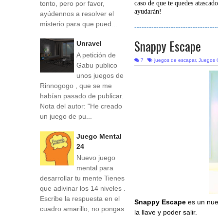
tonto, pero por favor,
caso de que te quedes atascado
ayudarán!
ayúdennos a resolver el
misterio para que pued...
----------------------------------
Snappy Escape
Unravel
A petición de
7
juegos de escapar
,
Juegos 
Gabu publico
unos juegos de
Rinnogogo , que se me
habían pasado de publicar.
Nota del autor: "He creado
un juego de pu...
Juego Mental
24
Nuevo juego
mental para
desarrollar tu mente Tienes
que adivinar los 14 niveles .
Escribe la respuesta en el
Snappy Escape
es un nu
cuadro amarillo, no pongas
la llave y poder salir.