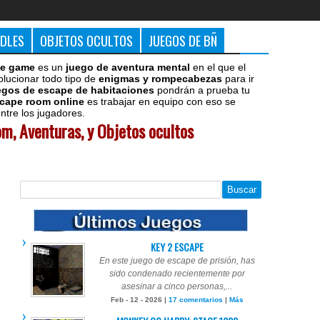
DDLES
OBJETOS OCULTOS
JUEGOS DE BÑ
e game
es un
juego de aventura mental
en el que el
olucionar todo tipo de
enigmas y rompecabezas
para ir
egos de escape de habitaciones
pondrán a prueba tu
cape room online
es trabajar en equipo con eso se
tre los jugadores.
m, Aventuras, y Objetos ocultos
KEY 2 ESCAPE
En este juego de escape de prisión, has
sido condenado recientemente por
asesinar a cinco personas,...
Feb - 12 - 2026 |
17 comentarios
|
Más