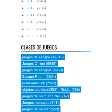
►
2013
(2645)
►
2012
(2736)
►
2011
(2868)
►
2010
(2867)
►
2009
(2552)
►
2008
(1911)
CLASES DE JUEGOS
juegos de escape
(17816)
Juegos Online
(5595)
juegos de escapar
(4260)
Escape Room
(3804)
point and click
(2552)
objetos ocultos
(1352)
Riddle
(798)
juegos de point and clik
(747)
Juegos mentales
(641)
juegos de pensar
(559)