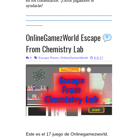
en los comentarios. ¡Otros jugadores te
ayudarán!
--------------------------------------------------------
--------------------------------------------------------
-----------
OnlineGamezWorld Escape
6
From Chemistry Lab
6
Escape Room
,
OnlineGamezWorld
9.9.17
Este es el 17 juego de Onlinegamezworld,