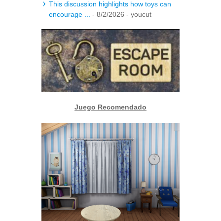
This discussion highlights how toys can
encourage ...
- 8/2/2026
- youcut
Juego Recomendado