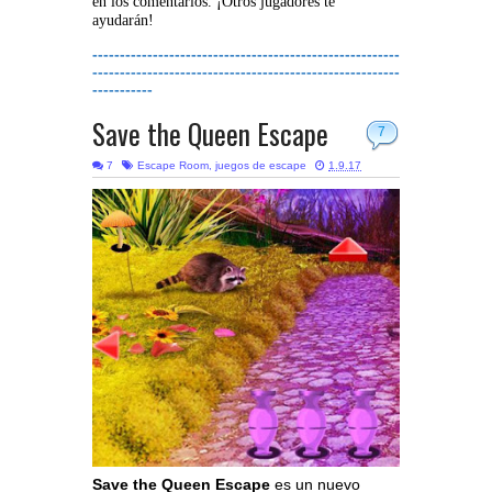
en los comentarios. ¡Otros jugadores te
ayudarán!
--------------------------------------------------------
--------------------------------------------------------
-----------
Save the Queen Escape
7
7
Escape Room
,
juegos de escape
1.9.17
Save the Queen Escape
es un nuevo