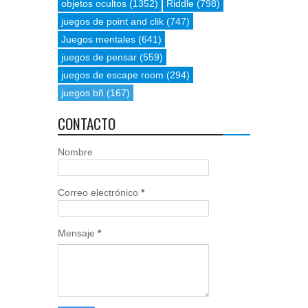
objetos ocultos
(1352)
Riddle
(798)
juegos de point and clik
(747)
Juegos mentales
(641)
juegos de pensar
(559)
juegos de escape room
(294)
juegos bñ
(167)
CONTACTO
Nombre
Correo electrónico
*
Mensaje
*