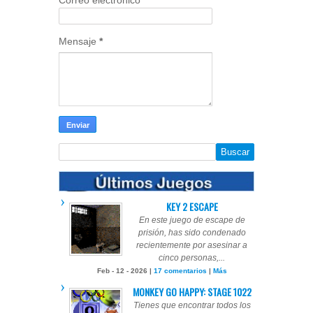
Mensaje
*
KEY 2 ESCAPE
En este juego de escape de
prisión, has sido condenado
recientemente por asesinar a
cinco personas,...
Feb - 12 - 2026 |
17 comentarios
|
Más
MONKEY GO HAPPY: STAGE 1022
Tienes que encontrar todos los