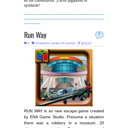
en los comentarios. ¡Otros jugadores te
ayudarán!
--------------------------------------------------------
--------------------------------------------------------
-----------
Run Way
2
2
Enagames
,
juegos de escape
26.9.17
RUN WAY is an new escape game created
by ENA Game Studio. Presume a situation
there was a robbery in a museum, 20