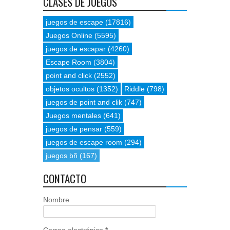
CLASES DE JUEGOS
juegos de escape
(17816)
Juegos Online
(5595)
juegos de escapar
(4260)
Escape Room
(3804)
point and click
(2552)
objetos ocultos
(1352)
Riddle
(798)
juegos de point and clik
(747)
Juegos mentales
(641)
juegos de pensar
(559)
juegos de escape room
(294)
juegos bñ
(167)
CONTACTO
Nombre
Correo electrónico
*