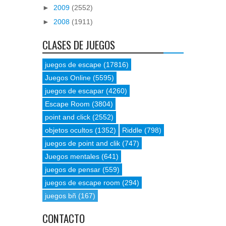
►
2009
(2552)
►
2008
(1911)
CLASES DE JUEGOS
juegos de escape
(17816)
Juegos Online
(5595)
juegos de escapar
(4260)
Escape Room
(3804)
point and click
(2552)
objetos ocultos
(1352)
Riddle
(798)
juegos de point and clik
(747)
Juegos mentales
(641)
juegos de pensar
(559)
juegos de escape room
(294)
juegos bñ
(167)
CONTACTO