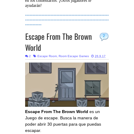
en los comentarios. ¡Otros jugadores te
ayudarán!
--------------------------------------------------------
--------------------------------------------------------
-----------
Escape From The Brown
2
World
2
Escape Room
,
Room Escape Games
26.9.17
Escape From The Brown World
es un
Juego de escape. Busca la manera de
poder abrir 30 puertas para que puedas
escapar.