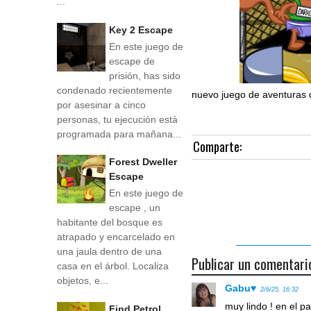
...
Key 2 Escape
En este juego de
escape de
prisión, has sido
condenado recientemente
nuevo juego de aventuras d
por asesinar a cinco
personas, tu ejecución está
programada para mañana...
Comparte:
Forest Dweller
Escape
En este juego de
escape , un
habitante del bosque es
atrapado y encarcelado en
una jaula dentro de una
Publicar un comentari
casa en el árbol. Localiza
objetos, e...
Gabu♥
2/6/25, 16:32
muy lindo ! en el p
Find Petrol