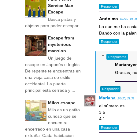
Service Man
Responder
Escape
Anónimo
Busca pistas y
2/6/25, 19:50
objetos para poder escapar.
Lo que me ha costad
Dando con la pala
Escape from
Responder
mysterious
mansion
Respuestas
Un juego de
escape en Japonés e Inglés.
Mariaraye
De repente te encuentras en
Gracias, n
una vieja casa de estilo
occidental. La puerta
Responder
principal está cerrada y ...
Mariana
2/6/25, 21:39
Milos escape
el número es
Milo es un gatito
3 5
curioso que se
4 1
encuentra
Responder
encerrado en una casa
extraña. Cada habitación