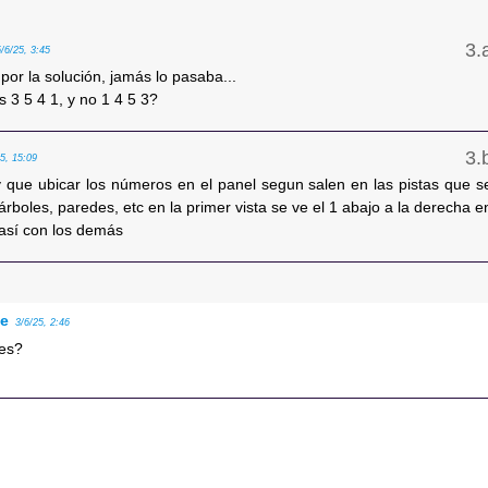
6/6/25, 3:45
 por la solución, jamás lo pasaba...
 3 5 4 1, y no 1 4 5 3?
25, 15:09
 que ubicar los números en el panel segun salen en las pistas que s
árboles, paredes, etc en la primer vista se ve el 1 abajo a la derecha e
y así con los demás
se
3/6/25, 2:46
ves?