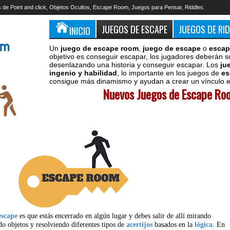
 de Point and click, Objetos Ocultos, Escape Room, Juegos para Pensar, Riddles.
JUEGOS DE ESCAPE
JUEGOS DE RI
INICIO
Un
juego de escape room
,
juego de escape
o
escap
objetivo es conseguir escapar, los jugadores deberán s
desenlazando una historia y conseguir escapar. Los
ju
ingenio y habilidad
, lo importante en los juegos de
es
consigue más dinamismo y ayudan a crear un vínculo en
Nuevos Juegos de Escape Roo
escape
es que estás encerrado en algún lugar y debes salir de allí mirando
do objetos y resolviendo diferentes tipos de
acertijos
basados en la
lógica
. En