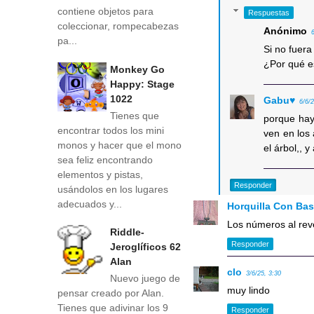
contiene objetos para
Respuestas
coleccionar, rompecabezas
Anónimo
pa...
Si no fuera
¿Por qué es
Monkey Go
Happy: Stage
1022
Gabu♥
6/6/
Tienes que
porque hay
encontrar todos los mini
ven en los 
monos y hacer que el mono
el árbol,, 
sea feliz encontrando
elementos y pistas,
Responder
usándolos en los lugares
adecuados y...
Horquilla Con Ba
Los números al re
Riddle-
Responder
Jeroglíficos 62
Alan
clo
3/6/25, 3:30
Nuevo juego de
muy lindo
pensar creado por Alan.
Tienes que adivinar los 9
Responder