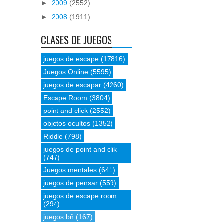
►
2009
(2552)
►
2008
(1911)
CLASES DE JUEGOS
juegos de escape
(17816)
Juegos Online
(5595)
juegos de escapar
(4260)
Escape Room
(3804)
point and click
(2552)
objetos ocultos
(1352)
Riddle
(798)
juegos de point and clik
(747)
Juegos mentales
(641)
juegos de pensar
(559)
juegos de escape room
(294)
juegos bñ
(167)