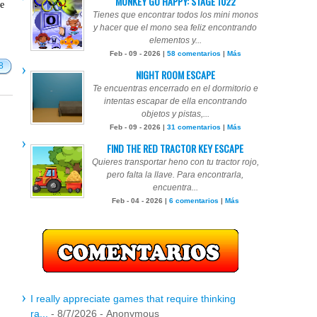
MONKEY GO HAPPY: STAGE 1022
te
Tienes que encontrar todos los mini monos
y hacer que el mono sea feliz encontrando
elementos y...
Feb - 09 - 2026 |
58 comentarios
|
Más
8
NIGHT ROOM ESCAPE
Te encuentras encerrado en el dormitorio e
intentas escapar de ella encontrando
objetos y pistas,...
Feb - 09 - 2026 |
31 comentarios
|
Más
FIND THE RED TRACTOR KEY ESCAPE
Quieres transportar heno con tu tractor rojo,
pero falta la llave. Para encontrarla,
encuentra...
Feb - 04 - 2026 |
6 comentarios
|
Más
I really appreciate games that require thinking
ra...
- 8/7/2026
- Anonymous