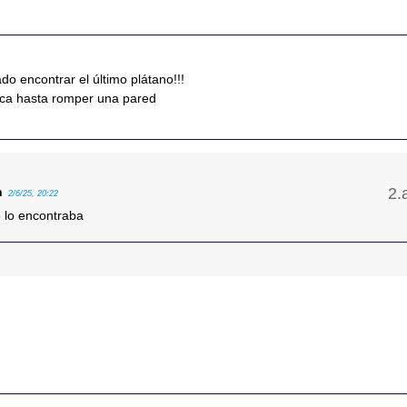
o encontrar el último plátano!!!
nca hasta romper una pared
n
2/6/25, 20:22
o lo encontraba