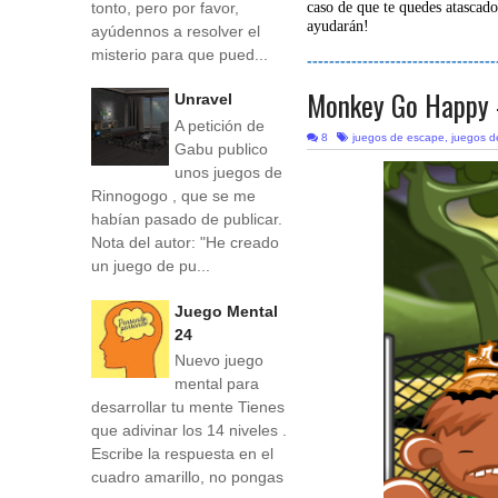
tonto, pero por favor,
caso de que te quedes atascado
ayudarán!
ayúdennos a resolver el
misterio para que pued...
----------------------------------
Monkey Go Happy 
Unravel
A petición de
8
juegos de escape
,
juegos de
Gabu publico
unos juegos de
Rinnogogo , que se me
habían pasado de publicar.
Nota del autor: "He creado
un juego de pu...
Juego Mental
24
Nuevo juego
mental para
desarrollar tu mente Tienes
que adivinar los 14 niveles .
Escribe la respuesta en el
cuadro amarillo, no pongas