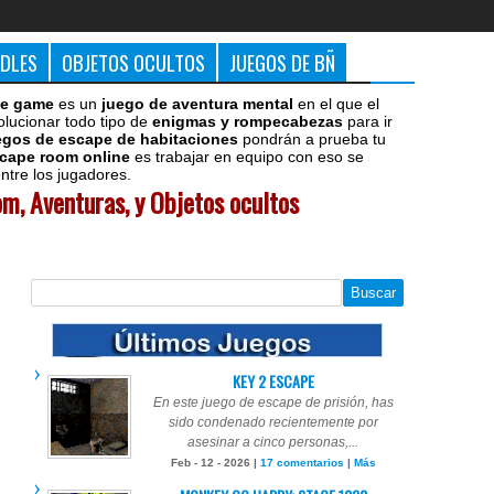
DDLES
OBJETOS OCULTOS
JUEGOS DE BÑ
e game
es un
juego de aventura mental
en el que el
olucionar todo tipo de
enigmas y rompecabezas
para ir
egos de escape de habitaciones
pondrán a prueba tu
cape room online
es trabajar en equipo con eso se
tre los jugadores.
m, Aventuras, y Objetos ocultos
KEY 2 ESCAPE
En este juego de escape de prisión, has
sido condenado recientemente por
asesinar a cinco personas,...
Feb - 12 - 2026 |
17 comentarios
|
Más