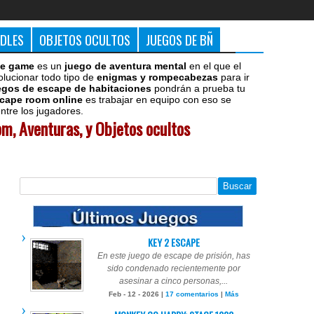
DDLES
OBJETOS OCULTOS
JUEGOS DE BÑ
e game
es un
juego de aventura mental
en el que el
olucionar todo tipo de
enigmas y rompecabezas
para ir
egos de escape de habitaciones
pondrán a prueba tu
cape room online
es trabajar en equipo con eso se
tre los jugadores.
m, Aventuras, y Objetos ocultos
KEY 2 ESCAPE
En este juego de escape de prisión, has
sido condenado recientemente por
asesinar a cinco personas,...
Feb - 12 - 2026 |
17 comentarios
|
Más