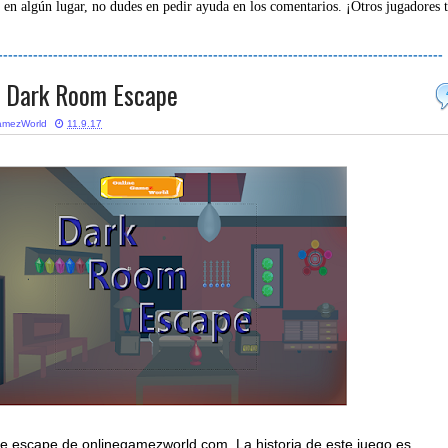
 en algún lugar, no dudes en pedir ayuda en los comentarios. ¡Otros jugadores 
-----------------------------------------------------------------------------------------
 Dark Room Escape
amezWorld
11.9.17
de escape de onlinegamezworld.com. La historia de este juego es