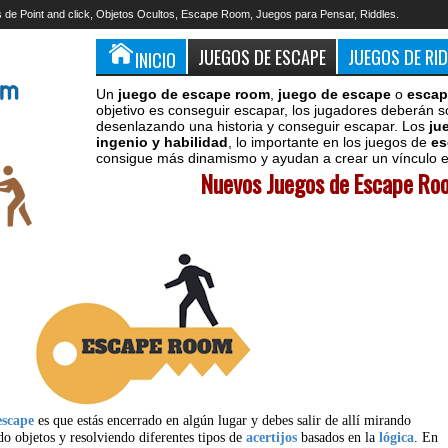
 de Point and click, Objetos Ocultos, Escape Room, Juegos para Pensar, Riddles.
JUEGOS DE ESCAPE
JUEGOS DE RI
INICIO
Un
juego de escape room
,
juego de escape
o
escap
objetivo es conseguir escapar, los jugadores deberán s
desenlazando una historia y conseguir escapar. Los
ju
ingenio y habilidad
, lo importante en los juegos de
es
consigue más dinamismo y ayudan a crear un vínculo en
Nuevos Juegos de Escape Roo
escape
es que estás encerrado en algún lugar y debes salir de allí mirando
do objetos y resolviendo diferentes tipos de
acertijos
basados en la
lógica
. En