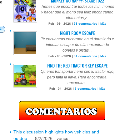
MONKEY GO HAPPY: STAGE 1022
te
Tienes que encontrar todos los mini monos
y hacer que el mono sea feliz encontrando
elementos y...
Feb - 09 - 2026 |
58 comentarios
|
Más
4
NIGHT ROOM ESCAPE
Te encuentras encerrado en el dormitorio e
intentas escapar de ella encontrando
objetos y pistas,...
Feb - 09 - 2026 |
31 comentarios
|
Más
FIND THE RED TRACTOR KEY ESCAPE
Quieres transportar heno con tu tractor rojo,
pero falta la llave. Para encontrarla,
encuentra...
Feb - 04 - 2026 |
6 comentarios
|
Más
This discussion highlights how vehicles and
outdoo...
- 8/2/2026
- youcut