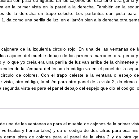
zquierda con pista de figuras. En los cajones del escritorio otra gema y
va en la primer vista en la pared a la derecha. También en la segu
les de la derecha un trapo celeste. Los parlantes dan pista para 
a 1, da como una perilla de luz, en el jarrón bien a la derecha otra gem
a cajonera de la izquierda círculo rojo. En una de las ventanas de l
n los cajones del mueble debajo de los jarrones marrones otra gema y
 y lo que yo creía era una perilla de luz van arriba de la chimenea y
endiendo la lámpara del techo da código va en el panel de la segu
 círculo de colores. Con el trapo celeste a la ventana o espejo de
r vista, otro código, también para otro panel de la vista 2, da círculo.
 la segunda vista es para el panel debajo del espejo que dio el código, o
 de una de las ventanas es para el mueble de cajones de la primer vist
s verticales y horizontales) y da el código de dos cifras para esa mi
ima gema pista de colores para el panel de la vista 2 y da otra g