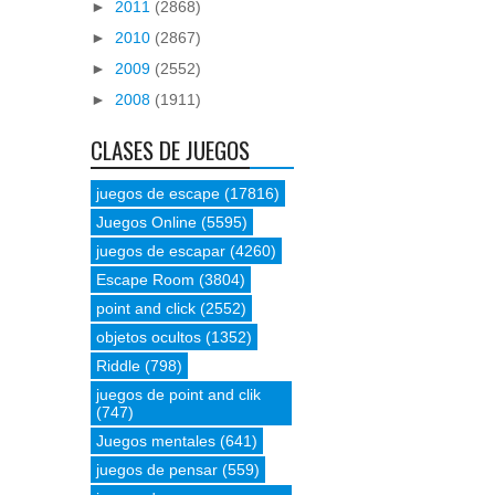
►
2011
(2868)
►
2010
(2867)
►
2009
(2552)
►
2008
(1911)
CLASES DE JUEGOS
juegos de escape
(17816)
Juegos Online
(5595)
juegos de escapar
(4260)
Escape Room
(3804)
point and click
(2552)
objetos ocultos
(1352)
Riddle
(798)
juegos de point and clik
(747)
Juegos mentales
(641)
juegos de pensar
(559)