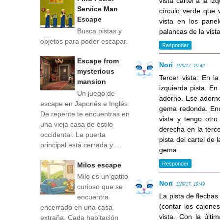
vista cartel a la i
Service Man
círculo verde que 
Escape
vista en los pane
Busca pistas y
palancas de la vist
objetos para poder escapar.
Responder
Escape from
Nori
11/9/17, 19:42
mysterious
Tercer vista: En l
mansion
izquierda pista. E
Un juego de
adorno. Ese adorno
escape en Japonés e Inglés.
gema redonda. Enc
De repente te encuentras en
vista y tengo otro
una vieja casa de estilo
derecha en la terce
occidental. La puerta
pista del cartel de
principal está cerrada y ...
gema.
Responder
Milos escape
Milo es un gatito
Nori
11/9/17, 19:49
curioso que se
La pista de flechas
encuentra
(contar los cajone
encerrado en una casa
vista. Con la últ
extraña. Cada habitación