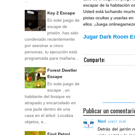
...
escapar de la habitación o
Usted está luchando mucho 
Key 2 Escape
pistas ocultas y usarlas en
En este juego de
ellos. ¡Juega onlinegamezwo
escape de
prisión, has sido
Jugar Dark Room E
condenado recientemente
por asesinar a cinco
personas, tu ejecución está
Comparte:
programada para mañana...
Forest Dweller
Escape
En este juego de
escape , un
habitante del bosque es
atrapado y encarcelado en
Publicar un comentari
una jaula dentro de una
casa en el árbol. Localiza
Nori
objetos, e...
11/9/17, 19:30
Detrás del jarrón 
Find Petrol