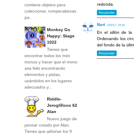
redonda.
contiene objetos para
coleccionar, rompecabezas
Responder
pa...
Nori
11/9/17, 19:55
Monkey Go
En el sillón de la
Happy: Stage
Ordenando los círcu
1022
del fondo de la últi
Tienes que
Responder
encontrar todos los mini
monos y hacer que el mono
sea feliz encontrando
elementos y pistas,
usándolos en los lugares
adecuados y...
Riddle-
Jeroglíficos 62
Alan
Nuevo juego de
pensar creado por Alan.
Tienes que adivinar los 9