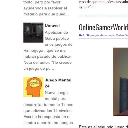
tonto, pero por favor,
caso de que te quedes atascado
ayudarán!
ayúdennos a resolver el
misterio para que pued...
----------------------------------
OnlineGamezWorld
Unravel
A petición de
4
juegos de escape
,
OnlineG
Gabu publico
unos juegos de
Rinnogogo , que se me
habían pasado de publicar.
Nota del autor: "He creado
un juego de pu...
Juego Mental
24
Nuevo juego
mental para
desarrollar tu mente Tienes
que adivinar los 14 niveles .
Escribe la respuesta en el
cuadro amarillo, no pongas
Este es el segundo juego 