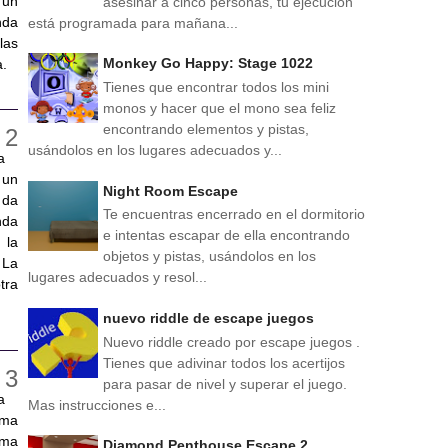
 un
asesinar a cinco personas, tu ejecución
nda
está programada para mañana...
las
Monkey Go Happy: Stage 1022
a.
Tienes que encontrar todos los mini
monos y hacer que el mono sea feliz
encontrando elementos y pistas,
usándolos en los lugares adecuados y...
a
 un
Night Room Escape
 da
Te encuentras encerrado en el dormitorio
nda
e intentas escapar de ella encontrando
 la
objetos y pistas, usándolos en los
 La
lugares adecuados y resol...
tra
nuevo riddle de escape juegos
Nuevo riddle creado por escape juegos .
Tienes que adivinar todos los acertijos
para pasar de nivel y superar el juego.
a
Mas instrucciones e...
sma
ema
Diamond Penthouse Escape 2