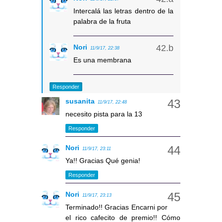
Intercalá las letras dentro de la
palabra de la fruta
Nori
11/9/17, 22:38
Es una membrana
Responder
susanita
11/9/17, 22:48
necesito pista para la 13
Responder
Nori
11/9/17, 23:11
Ya!! Gracias Qué genia!
Responder
Nori
11/9/17, 23:13
Terminado!! Gracias Encarni por
el rico cafecito de premio!! Cómo