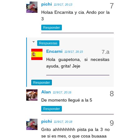
pichi
11/9/17, 20:13
Holaa Encarnita y cia. Ando por la
3
Responder
Respuestas
Encarni
11/9/17, 20:15
Hola guapetona, si necesitas
ayuda, grita! Jeje
Responder
Alan
11/9/17, 20:16
De momento llegué a la 5
Responder
pichi
11/9/17, 20:18
Grito ahhhhhhhh pista pa la 3 no
se si es mes, o que cosa buaaaa