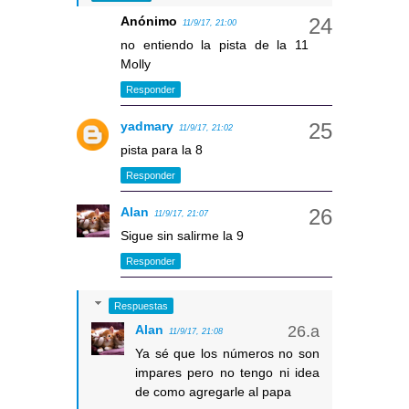
Anónimo
11/9/17, 21:00
no entiendo la pista de la 11
Molly
Responder
yadmary
11/9/17, 21:02
pista para la 8
Responder
Alan
11/9/17, 21:07
Sigue sin salirme la 9
Responder
Respuestas
Alan
11/9/17, 21:08
Ya sé que los números no son
impares pero no tengo ni idea
de como agregarle al papa