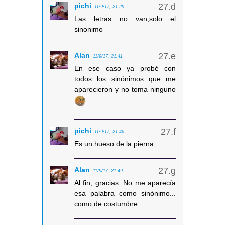
pichi
11/9/17, 21:29
Las letras no van,solo el
sinonimo
Alan
11/9/17, 21:41
En ese caso ya probé con
todos los sinónimos que me
aparecieron y no toma ninguno
pichi
11/9/17, 21:46
Es un hueso de la pierna
Alan
11/9/17, 21:49
Al fin, gracias. No me aparecía
esa palabra como sinónimo...
como de costumbre