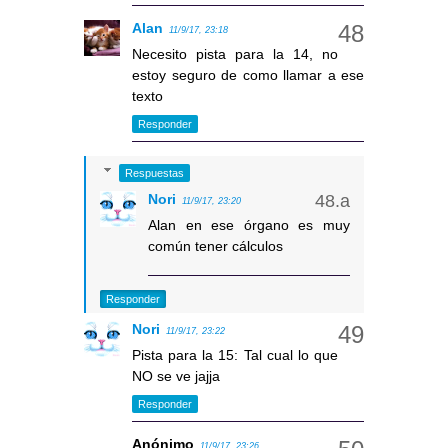
Alan
11/9/17, 23:18
Necesito pista para la 14, no
estoy seguro de como llamar a ese
texto
Responder
Respuestas
Nori
11/9/17, 23:20
Alan en ese órgano es muy
común tener cálculos
Responder
Nori
11/9/17, 23:22
Pista para la 15: Tal cual lo que
NO se ve jajja
Responder
Anónimo
11/9/17, 23:26