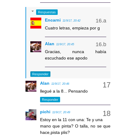
Respuestas
Encarni
11/9/17, 20:42
Cuatro letras, empieza por g
Alan
11/9/17, 20:45
Gracias, nunca había
escuchado ese apodo
Responder
Alan
11/9/17, 20:46
llegué a la 8... Pensando
Responder
pichi
11/9/17, 20:49
Estoy en la 11 con una: Te y una
mano que pinta? O talla, no se que
hace,pista plis?