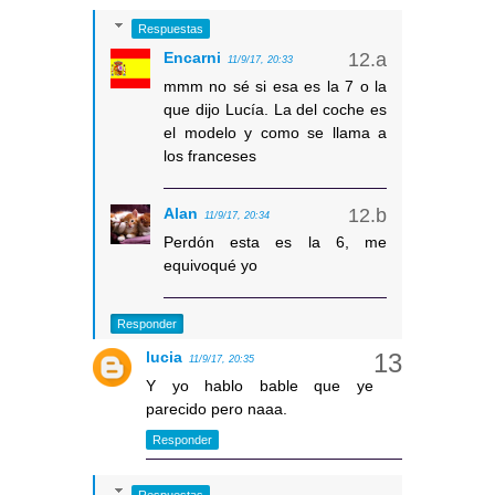
Respuestas
Encarni
11/9/17, 20:33
mmm no sé si esa es la 7 o la
que dijo Lucía. La del coche es
el modelo y como se llama a
los franceses
Alan
11/9/17, 20:34
Perdón esta es la 6, me
equivoqué yo
Responder
lucia
11/9/17, 20:35
Y yo hablo bable que ye
parecido pero naaa.
Responder
Respuestas