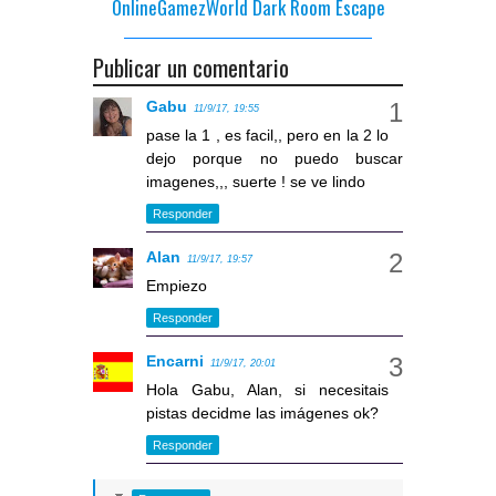
OnlineGamezWorld Dark Room Escape
Publicar un comentario
Gabu
11/9/17, 19:55
pase la 1 , es facil,, pero en la 2 lo
dejo porque no puedo buscar
imagenes,,, suerte ! se ve lindo
Responder
Alan
11/9/17, 19:57
Empiezo
Responder
Encarni
11/9/17, 20:01
Hola Gabu, Alan, si necesitais
pistas decidme las imágenes ok?
Responder