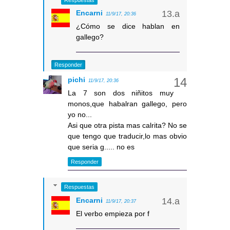
Encarni
11/9/17, 20:36
¿Cómo se dice hablan en
gallego?
Responder
pichi
11/9/17, 20:36
La 7 son dos niñitos muy
monos,que habalran gallego, pero
yo no...
Asi que otra pista mas calrita? No se
que tengo que traducir,lo mas obvio
que seria g..... no es
Responder
Respuestas
Encarni
11/9/17, 20:37
El verbo empieza por f