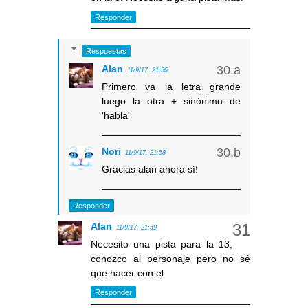
Responder
Respuestas
Alan
11/9/17, 21:56
Primero va la letra grande
luego la otra + sinónimo de
'habla'
Nori
11/9/17, 21:58
Gracias alan ahora sí!
Responder
Alan
11/9/17, 21:59
Necesito una pista para la 13,
conozco al personaje pero no sé
que hacer con el
Responder