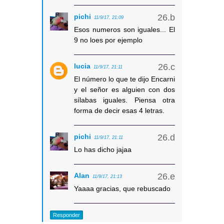
pichi
11/9/17, 21:09
Esos numeros son iguales... El
9 no loes por ejemplo
lucia
11/9/17, 21:11
El número lo que te dijo Encarni
y el señor es alguien con dos
sílabas iguales. Piensa otra
forma de decir esas 4 letras.
pichi
11/9/17, 21:11
Lo has dicho jajaa
Alan
11/9/17, 21:13
Yaaaa gracias, que rebuscado
Responder