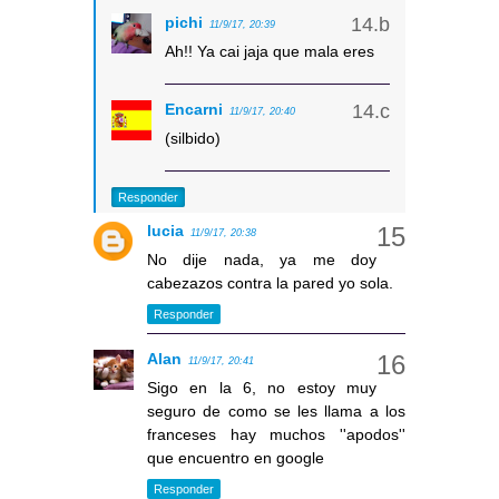
pichi
11/9/17, 20:39
Ah!! Ya cai jaja que mala eres
Encarni
11/9/17, 20:40
(silbido)
Responder
lucia
11/9/17, 20:38
No dije nada, ya me doy
cabezazos contra la pared yo sola.
Responder
Alan
11/9/17, 20:41
Sigo en la 6, no estoy muy
seguro de como se les llama a los
franceses hay muchos ''apodos''
que encuentro en google
Responder