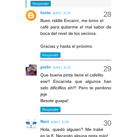
Responder
lucia
11/9/17, 21:18
Buen riddle Encarni, me tomo el
café para quitarme el mal sabor de
boca del nivel de los vecinos.
Gracias y hasta el próximo.
Responder
pichi
11/9/17, 21:22
Que buena pinta tiene el cafelito
ese!! Encarnita que algunos han
sido dificilllos eh!!! Pero te perdono
jeje
Besote guapa!
Responder
Nori
11/9/17, 21:52
Hola, quedó alguien? Me trabé
en la 8. Necesito alguna pista más!