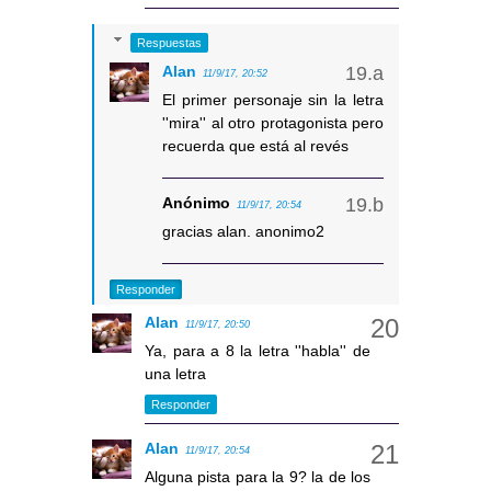
Respuestas
Alan
11/9/17, 20:52
El primer personaje sin la letra
''mira'' al otro protagonista pero
recuerda que está al revés
Anónimo
11/9/17, 20:54
gracias alan. anonimo2
Responder
Alan
11/9/17, 20:50
Ya, para a 8 la letra ''habla'' de
una letra
Responder
Alan
11/9/17, 20:54
Alguna pista para la 9? la de los