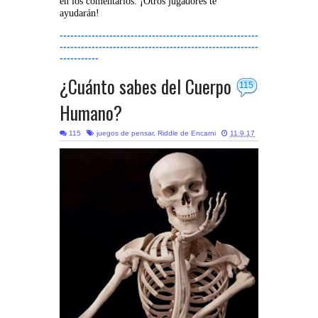
en los comentarios. ¡Otros jugadores te
ayudarán!
--------------------------------------------------------
--------------------------------------------------------
-----------
¿Cuánto sabes del Cuerpo
115
Humano?
115
juegos de pensar
,
Riddle de Encarni
11.9.17