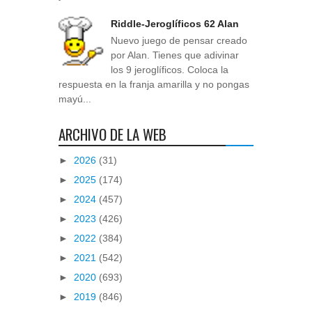
Riddle-Jeroglíficos 62 Alan
Nuevo juego de pensar creado
por Alan. Tienes que adivinar
los 9 jeroglíficos. Coloca la
respuesta en la franja amarilla y no pongas
mayú...
ARCHIVO DE LA WEB
►
2026
(31)
►
2025
(174)
►
2024
(457)
►
2023
(426)
►
2022
(384)
►
2021
(542)
►
2020
(693)
►
2019
(846)