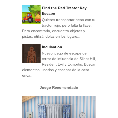
Find the Red Tractor Key
Escape
Quieres transportar heno con tu
tractor rojo, pero falta la llave.
Para encontrarla, encuentra objetos y
pistas, utilizándolas en los lugare...
Inculcation
Nuevo juego de escape de
terror de influencia de Silent Hill,
Resident Evil y Exmortis. Buscar
elementos, usarlos y escapar de la casa
enca...
Juego Recomendado