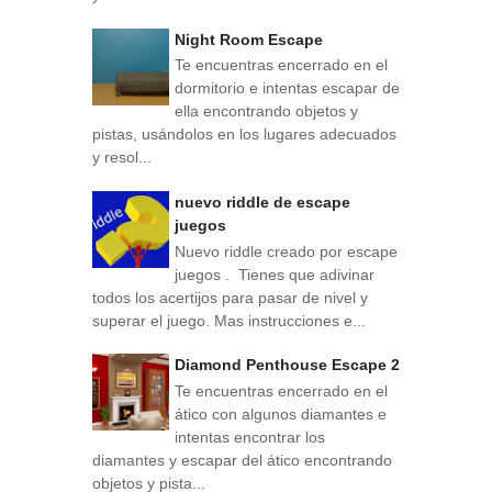
Night Room Escape
Te encuentras encerrado en el
dormitorio e intentas escapar de
ella encontrando objetos y
pistas, usándolos en los lugares adecuados
y resol...
nuevo riddle de escape
juegos
Nuevo riddle creado por escape
juegos . Tienes que adivinar
todos los acertijos para pasar de nivel y
superar el juego. Mas instrucciones e...
Diamond Penthouse Escape 2
Te encuentras encerrado en el
ático con algunos diamantes e
intentas encontrar los
diamantes y escapar del ático encontrando
objetos y pista...