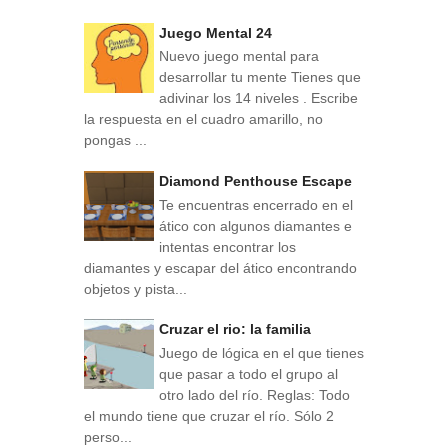
Juego Mental 24
Nuevo juego mental para
desarrollar tu mente Tienes que
adivinar los 14 niveles . Escribe
la respuesta en el cuadro amarillo, no
pongas ...
Diamond Penthouse Escape
Te encuentras encerrado en el
ático con algunos diamantes e
intentas encontrar los
diamantes y escapar del ático encontrando
objetos y pista...
Cruzar el rio: la familia
Juego de lógica en el que tienes
que pasar a todo el grupo al
otro lado del río. Reglas: Todo
el mundo tiene que cruzar el río. Sólo 2
perso...