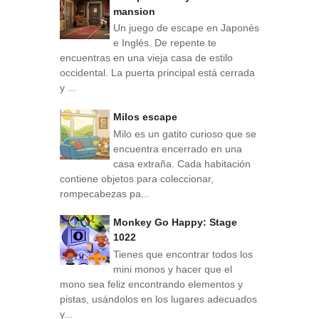
mansion
Un juego de escape en Japonés
e Inglés. De repente te
encuentras en una vieja casa de estilo
occidental. La puerta principal está cerrada
y ...
Milos escape
Milo es un gatito curioso que se
encuentra encerrado en una
casa extraña. Cada habitación
contiene objetos para coleccionar,
rompecabezas pa...
Monkey Go Happy: Stage
1022
Tienes que encontrar todos los
mini monos y hacer que el
mono sea feliz encontrando elementos y
pistas, usándolos en los lugares adecuados
y...