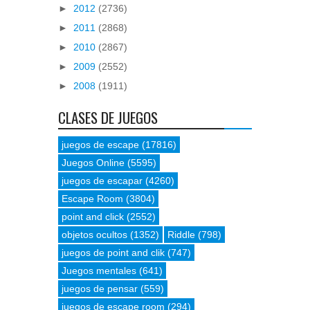
►
2012
(2736)
►
2011
(2868)
►
2010
(2867)
►
2009
(2552)
►
2008
(1911)
CLASES DE JUEGOS
juegos de escape
(17816)
Juegos Online
(5595)
juegos de escapar
(4260)
Escape Room
(3804)
point and click
(2552)
objetos ocultos
(1352)
Riddle
(798)
juegos de point and clik
(747)
Juegos mentales
(641)
juegos de pensar
(559)
juegos de escape room
(294)