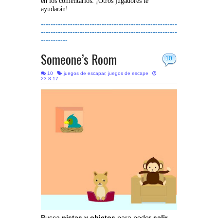
en los comentarios. ¡Otros jugadores te
ayudarán!
--------------------------------------------------------
--------------------------------------------------------
-----------
Someone’s Room
10
10
juegos de escapar
,
juegos de escape
23.8.17
Busca
pistas y objetos
para poder
salir