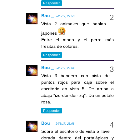
Responder
Bou _
24/8/17, 22:50
Vista 2 animales que hablan...
japones
Entre el mono y el perro más
fresitas de colores.
Responder
Bou _
24/8/17, 22:54
Vista 3 bandera con pista de
puntos rojos para caja sobre el
escritorio en vista 5. De arriba a
abajo "izq-der-der-izq". Da un pétalo
rosa.
Responder
Bou _
24/8/17, 23:08
Sobre el escritorio de vista 5 llave
dorada dentro del portalápices y