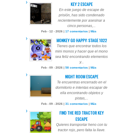
KEY 2 ESCAPE
En este juego de escape de
prisión, has sido condenado
recientemente por asesinar a
cinco personas,...
Feb - 12 - 2026 |
17 comentarios
|
Más
MONKEY GO HAPPY: STAGE 1022
Tienes que encontrar todos los
mini monos y hacer que el mono
sea feliz encontrando elementos
y...
Feb - 09 - 2026 |
58 comentarios
|
Más
NIGHT ROOM ESCAPE
Te encuentras encerrado en el
dormitorio e intentas escapar de
ella encontrando objetos y
pistas,...
Feb - 09 - 2026 |
31 comentarios
|
Más
FIND THE RED TRACTOR KEY
ESCAPE
Quieres transportar heno con tu
tractor rojo, pero falta la llave.