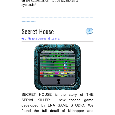
en los comentarios. ¡Otros jugadores te
ayudarán!
--------------------------------------------------------
--------------------------------------------------------
-----------
Secret House
2
2
Ena Games
16.8.17
SECRET HOUSE is the story of THE
SERIAL KILLER – new escape game
developed by ENA GAME STUDIO. We
found the full detail of kidnapper and