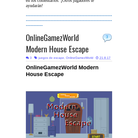
en los comentarios. ¡Otros jugadores te
ayudarán!
--------------------------------------------------------
--------------------------------------------------------
-----------
OnlineGamezWorld
3
Modern House Escape
3
juegos de escape
,
OnlineGamezWorld
21.8.17
OnlineGamezWorld Modern
House Escape