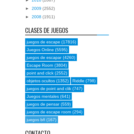
►
2009
(2552)
►
2008
(1911)
CLASES DE JUEGOS
juegos de escape
(17816)
Juegos Online
(5595)
juegos de escapar
(4260)
Escape Room
(3804)
point and click
(2552)
objetos ocultos
(1352)
Riddle
(798)
juegos de point and clik
(747)
Juegos mentales
(641)
juegos de pensar
(559)
juegos de escape room
(294)
juegos bñ
(167)
CONTACTO