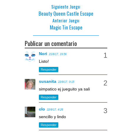
Siguiente Juego:
Beauty Queen Castle Escape
Anterior Juego:
Magic Tin Escape
Publicar un comentario
Nori
21/8/17, 19:56
Listo!
Responder
susanita
22/8/17, 0:15
simpatico ej jueguito ya sali
Responder
clo
22/8/17, 4:28
sencillo y lindo
Responder