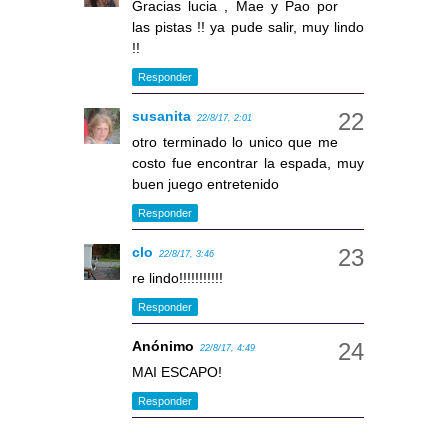
Gracias lucia , Mae y Pao por
las pistas !! ya pude salir, muy lindo
!!
Responder
susanita
22/8/17, 2:01
otro terminado lo unico que me
costo fue encontrar la espada, muy
buen juego entretenido
Responder
clo
22/8/17, 3:46
re lindo!!!!!!!!!!!
Responder
Anónimo
22/8/17, 4:49
MAI ESCAPO!
Responder