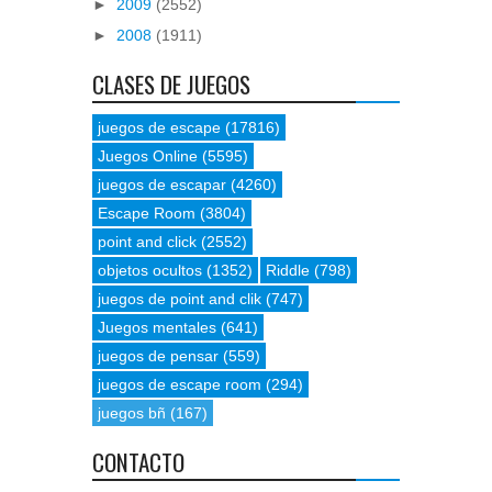
►
2009
(2552)
►
2008
(1911)
CLASES DE JUEGOS
juegos de escape
(17816)
Juegos Online
(5595)
juegos de escapar
(4260)
Escape Room
(3804)
point and click
(2552)
objetos ocultos
(1352)
Riddle
(798)
juegos de point and clik
(747)
Juegos mentales
(641)
juegos de pensar
(559)
juegos de escape room
(294)
juegos bñ
(167)
CONTACTO