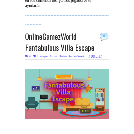
en los comentarios. ¡Otros jugadores te
ayudarán!
--------------------------------------------------------
--------------------------------------------------------
-----------
OnlineGamezWorld
4
Fantabulous Villa Escape
4
Escape Room
,
OnlineGamezWorld
30.8.17