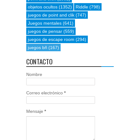
objetos ocultos
(1352)
Riddle
(798)
juegos de point and clik
(747)
Juegos mentales
(641)
juegos de pensar
(559)
juegos de escape room
(294)
juegos bñ
(167)
CONTACTO
Nombre
Correo electrónico
*
Mensaje
*