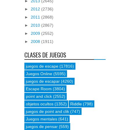
►
2013
(2645)
►
2012
(2736)
►
2011
(2868)
►
2010
(2867)
►
2009
(2552)
►
2008
(1911)
CLASES DE JUEGOS
juegos de escape
(17816)
Juegos Online
(5595)
juegos de escapar
(4260)
Escape Room
(3804)
point and click
(2552)
objetos ocultos
(1352)
Riddle
(798)
juegos de point and clik
(747)
Juegos mentales
(641)
juegos de pensar
(559)