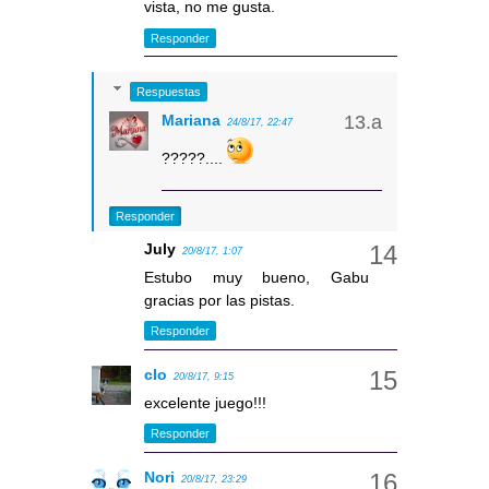
vista, no me gusta.
Responder
Respuestas
Mariana
24/8/17, 22:47
?????....
Responder
July
20/8/17, 1:07
Estubo muy bueno, Gabu
gracias por las pistas.
Responder
clo
20/8/17, 9:15
excelente juego!!!
Responder
Nori
20/8/17, 23:29