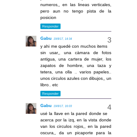
numeros,, en las lineas verticales,
pero aun no tengo pista de la
posicion
Responder
Gabu
19/8/17, 14:34
y ahi me quedé con muchos items
sin usar,, una càmara de fotos
antigua, una cartera de mujer, los
zapatos de hombre, una taza y
tetera, una olla .. varios papeles..
unos circulos azules con dibujos,, un
libro.. etc
Responder
Gabu
19/8/17, 16:03
usé la llave en la pared donde se
acerca por la izq, en la vista donde
van los circulos rojos,, en la pared
oscura,, da un picaporte para la