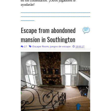
en los comentarios. ¡Otros jugadores te
ayudarán!
--------------------------------------------------------
--------------------------------------------------------
-----------
Escape from abondoned
17
mansion in Southington
17
Escape Room
,
juegos de escape
19.8.17