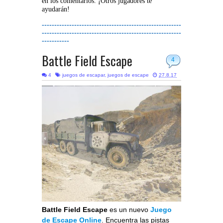
en los comentarios. ¡Otros jugadores te
ayudarán!
--------------------------------------------------------
--------------------------------------------------------
-----------
Battle Field Escape
4
4
juegos de escapar
,
juegos de escape
27.8.17
Battle Field Escape
es un nuevo
Juego
de Escape Online
. Encuentra las pistas