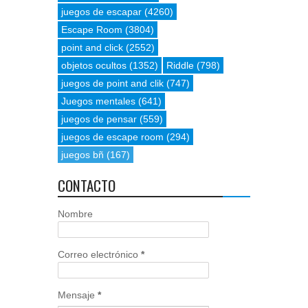
juegos de escapar
(4260)
Escape Room
(3804)
point and click
(2552)
objetos ocultos
(1352)
Riddle
(798)
juegos de point and clik
(747)
Juegos mentales
(641)
juegos de pensar
(559)
juegos de escape room
(294)
juegos bñ
(167)
CONTACTO
Nombre
Correo electrónico
*
Mensaje
*