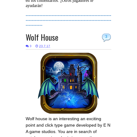
en los comentarios. ¡Otros jugadores te
ayudarán!
--------------------------------------------------------
--------------------------------------------------------
-----------
Wolf House
3
3
23.7.17
Wolf house is an interesting an exciting
point and click type game developed by E N
A game studios. You are in search of