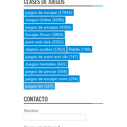
CLASES DE JUEGOS
juegos de escape
(17816)
Juegos Online
(5595)
juegos de escapar
(4260)
Escape Room
(3804)
point and click
(2552)
objetos ocultos
(1352)
Riddle
(798)
juegos de point and clik
(747)
Juegos mentales
(641)
juegos de pensar
(559)
juegos de escape room
(294)
juegos bñ
(167)
CONTACTO
Nombre