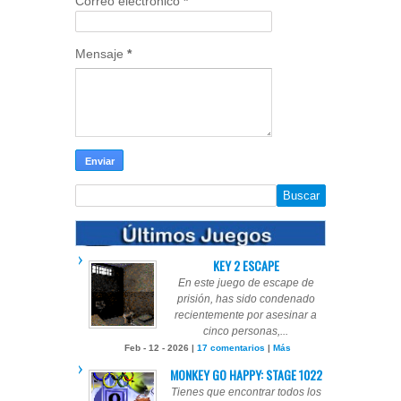
Correo electrónico
*
Mensaje
*
KEY 2 ESCAPE
En este juego de escape de
prisión, has sido condenado
recientemente por asesinar a
cinco personas,...
Feb - 12 - 2026 |
17 comentarios
|
Más
MONKEY GO HAPPY: STAGE 1022
Tienes que encontrar todos los