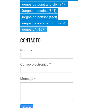
juegos de point and clik
(747)
Juegos mentales
(641)
juegos de pensar
(559)
juegos de escape room
(294)
juegos bñ
(167)
CONTACTO
Nombre
Correo electrónico
*
Mensaje
*