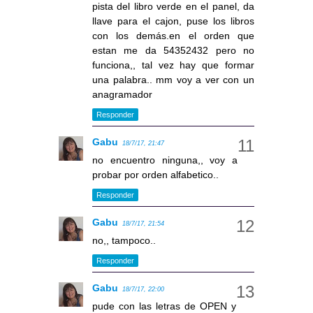
pista del libro verde en el panel, da
llave para el cajon, puse los libros
con los demás.en el orden que
estan me da 54352432 pero no
funciona,, tal vez hay que formar
una palabra.. mm voy a ver con un
anagramador
Responder
Gabu
18/7/17, 21:47
no encuentro ninguna,, voy a
probar por orden alfabetico..
Responder
Gabu
18/7/17, 21:54
no,, tampoco..
Responder
Gabu
18/7/17, 22:00
pude con las letras de OPEN y