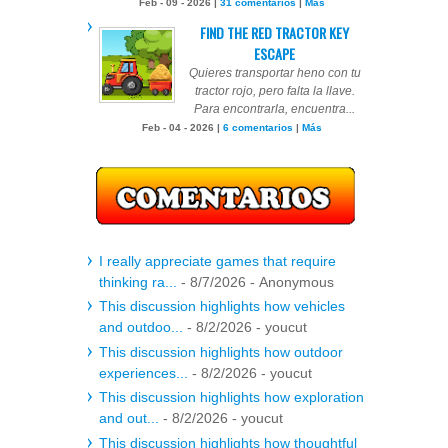
Feb - 09 - 2026 |
31 comentarios
|
Más
FIND THE RED TRACTOR KEY
ESCAPE
Quieres transportar heno con tu
tractor rojo, pero falta la llave.
Para encontrarla, encuentra...
Feb - 04 - 2026 |
6 comentarios
|
Más
I really appreciate games that require
thinking ra...
- 8/7/2026
- Anonymous
This discussion highlights how vehicles
and outdoo...
- 8/2/2026
- youcut
This discussion highlights how outdoor
experiences...
- 8/2/2026
- youcut
This discussion highlights how exploration
and out...
- 8/2/2026
- youcut
This discussion highlights how thoughtful