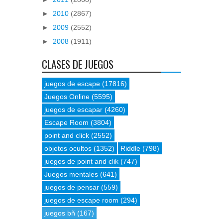
►
2010
(2867)
►
2009
(2552)
►
2008
(1911)
CLASES DE JUEGOS
juegos de escape
(17816)
Juegos Online
(5595)
juegos de escapar
(4260)
Escape Room
(3804)
point and click
(2552)
objetos ocultos
(1352)
Riddle
(798)
juegos de point and clik
(747)
Juegos mentales
(641)
juegos de pensar
(559)
juegos de escape room
(294)
juegos bñ
(167)