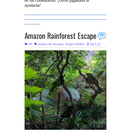
en los comentarios. ¡Otros jugadores te
ayudarán!
--------------------------------------------------------
--------------------------------------------------------
-----------
Amazon Rainforest Escape
18
18
juegos de escapar
,
Juegos Online
18.7.17