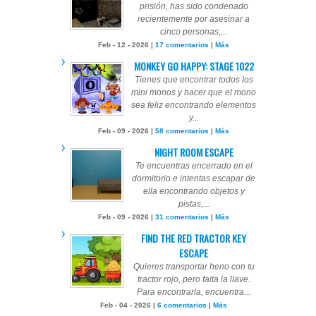
prisión, has sido condenado
recientemente por asesinar a
cinco personas,...
Feb - 12 - 2026 |
17 comentarios
|
Más
MONKEY GO HAPPY: STAGE 1022
Tienes que encontrar todos los
mini monos y hacer que el mono
sea feliz encontrando elementos
y...
Feb - 09 - 2026 |
58 comentarios
|
Más
NIGHT ROOM ESCAPE
Te encuentras encerrado en el
dormitorio e intentas escapar de
ella encontrando objetos y
pistas,...
Feb - 09 - 2026 |
31 comentarios
|
Más
FIND THE RED TRACTOR KEY
ESCAPE
Quieres transportar heno con tu
tractor rojo, pero falta la llave.
Para encontrarla, encuentra...
Feb - 04 - 2026 |
6 comentarios
|
Más