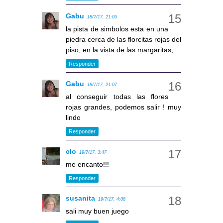
Gabu
18/7/17, 21:05
la pista de simbolos esta en una
piedra cerca de las florcitas rojas del
piso, en la vista de las margaritas,
Responder
Gabu
18/7/17, 21:07
al conseguir todas las flores
rojas grandes, podemos salir ! muy
lindo
Responder
clo
19/7/17, 3:47
me encanto!!!
Responder
susanita
19/7/17, 4:08
sali muy buen juego