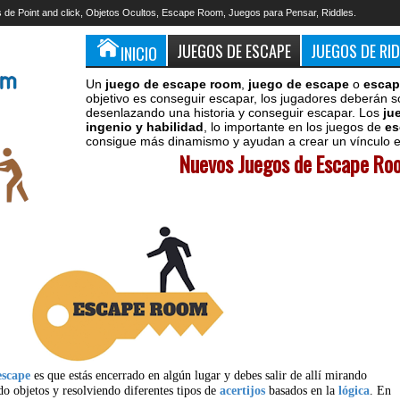
 de Point and click, Objetos Ocultos, Escape Room, Juegos para Pensar, Riddles.
JUEGOS DE ESCAPE
JUEGOS DE RI
INICIO
Un
juego de escape room
,
juego de escape
o
escap
objetivo es conseguir escapar, los jugadores deberán s
desenlazando una historia y conseguir escapar. Los
ju
ingenio y habilidad
, lo importante en los juegos de
es
consigue más dinamismo y ayudan a crear un vínculo en
Nuevos Juegos de Escape Roo
escape
es que estás encerrado en algún lugar y debes salir de allí mirando
do objetos y resolviendo diferentes tipos de
acertijos
basados en la
lógica
. En