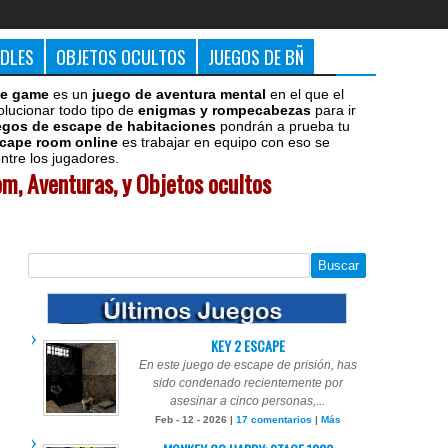
DDLES
OBJETOS OCULTOS
JUEGOS DE BÑ
e game
es un
juego de aventura mental
en el que el
olucionar todo tipo de
enigmas y rompecabezas
para ir
egos de escape de habitaciones
pondrán a prueba tu
cape room online
es trabajar en equipo con eso se
tre los jugadores.
m, Aventuras, y Objetos ocultos
KEY 2 ESCAPE
En este juego de escape de prisión, has
sido condenado recientemente por
asesinar a cinco personas,...
Feb - 12 - 2026 |
17 comentarios
|
Más