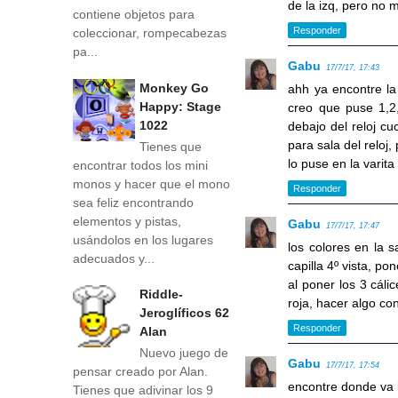
de la izq, pero no m
contiene objetos para
Responder
coleccionar, rompecabezas
pa...
Gabu
17/7/17, 17:43
Monkey Go
ahh ya encontre la 
Happy: Stage
creo que puse 1,2,
1022
debajo del reloj cu
para sala del reloj
Tienes que
lo puse en la varita
encontrar todos los mini
monos y hacer que el mono
Responder
sea feliz encontrando
elementos y pistas,
Gabu
17/7/17, 17:47
usándolos en los lugares
los colores en la 
adecuados y...
capilla 4º vista, po
al poner los 3 cáli
Riddle-
roja, hacer algo con
Jeroglíficos 62
Responder
Alan
Nuevo juego de
Gabu
17/7/17, 17:54
pensar creado por Alan.
encontre donde va l
Tienes que adivinar los 9