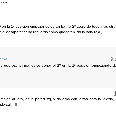
sale...
º en la 1º posicion empezando de arriba,, la 2º abajo de todo y las otra
e al desaparecer no recuerdo como quedaron..da la bola roja ,
7, 1:44
eo que escribi mal quise poner el 1º en la 2º posicion empezando d
mbien afuera, en la pared izq, y da arpa con letras para la iglesia,
de salir !!!