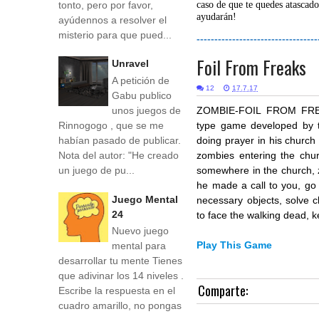
tonto, pero por favor,
caso de que te quedes atascado
ayudarán!
ayúdennos a resolver el
misterio para que pued...
----------------------------------
Foil From Freaks
Unravel
A petición de
12
17.7.17
Gabu publico
unos juegos de
ZOMBIE-FOIL FROM FREAKS
Rinnogogo , que se me
type game developed by 
habían pasado de publicar.
doing prayer in his church w
Nota del autor: "He creado
zombies entering the chur
un juego de pu...
somewhere in the church, 
he made a call to you, go
Juego Mental
necessary objects, solve c
24
to face the walking dead,
Nuevo juego
Play This Game
mental para
desarrollar tu mente Tienes
que adivinar los 14 niveles .
Comparte:
Escribe la respuesta en el
cuadro amarillo, no pongas