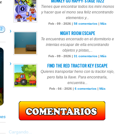
MONKEY GO HAPPY: STAGE 1022
te
Tienes que encontrar todos los mini monos
y hacer que el mono sea feliz encontrando
elementos y...
Feb - 09 - 2026 |
58 comentarios
|
Más
12
NIGHT ROOM ESCAPE
Te encuentras encerrado en el dormitorio e
intentas escapar de ella encontrando
objetos y pistas,...
Feb - 09 - 2026 |
31 comentarios
|
Más
FIND THE RED TRACTOR KEY ESCAPE
Quieres transportar heno con tu tractor rojo,
pero falta la llave. Para encontrarla,
encuentra...
Feb - 04 - 2026 |
6 comentarios
|
Más
mes
Cargando...