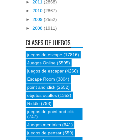
►
2011
(2868)
►
2010
(2867)
►
2009
(2552)
►
2008
(1911)
CLASES DE JUEGOS
juegos de escape
(17816)
Juegos Online
(5595)
juegos de escapar
(4260)
Escape Room
(3804)
point and click
(2552)
objetos ocultos
(1352)
Riddle
(798)
juegos de point and clik
(747)
Juegos mentales
(641)
juegos de pensar
(559)