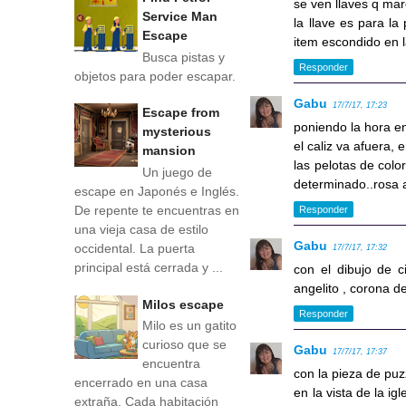
se ven llaves q mar
Service Man
la llave es para la
Escape
item escondido en 
Busca pistas y
Responder
objetos para poder escapar.
Gabu
17/7/17, 17:23
Escape from
poniendo la hora en
mysterious
el caliz va afuera, e
mansion
las pelotas de colo
Un juego de
determinado..rosa a
escape en Japonés e Inglés.
De repente te encuentras en
Responder
una vieja casa de estilo
Gabu
occidental. La puerta
17/7/17, 17:32
principal está cerrada y ...
con el dibujo de ci
angelito , corona d
Milos escape
Responder
Milo es un gatito
curioso que se
Gabu
17/7/17, 17:37
encuentra
con la pieza de puz
encerrado en una casa
en la vista de la ig
extraña. Cada habitación