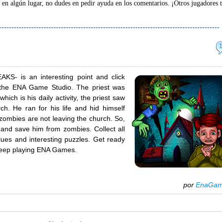
 en algún lugar, no dudes en pedir ayuda en los comentarios. ¡Otros jugadores 
-----------------------------------------------------------------------------------------
- is an interesting point and click
the ENA Game Studio. The priest was
hich is his daily activity, the priest saw
ch. He ran for his life and hid himself
zombies are not leaving the church. So,
 and save him from zombies. Collect all
lues and interesting puzzles. Get ready
 keep playing ENA Games.
por
EnaGa