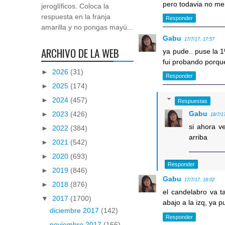
pero todavia no me 
jeroglíficos. Coloca la
respuesta en la franja
Responder
amarilla y no pongas mayú...
Gabu
17/7/17, 17:57
ARCHIVO DE LA WEB
ya pude.. puse la 1
fui probando porqu
►
2026
(31)
Responder
►
2025
(174)
►
2024
(457)
Respuestas
Gabu
►
2023
(426)
18/7/1
si ahora v
►
2022
(384)
arriba
►
2021
(542)
►
2020
(693)
Responder
►
2019
(846)
Gabu
17/7/17, 18:02
►
2018
(876)
el candelabro va ta
▼
2017
(1700)
abajo a la izq, ya pu
diciembre 2017
(142)
Responder
noviembre 2017
(166)