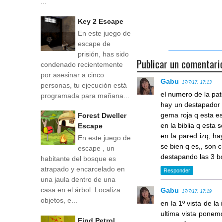
...
Key 2 Escape
En este juego de
escape de
prisión, has sido
Publicar un comentari
condenado recientemente
por asesinar a cinco
Gabu
17/7/17, 17:13
personas, tu ejecución está
el numero de la pate
programada para mañana...
hay un destapador d
gema roja q esta es
Forest Dweller
en la biblia q esta 
Escape
en la pared izq, h
En este juego de
se bien q es,, son c
escape , un
destapando las 3 bo
habitante del bosque es
atrapado y encarcelado en
Responder
una jaula dentro de una
casa en el árbol. Localiza
Gabu
17/7/17, 17:19
objetos, e...
en la 1º vista de l
ultima vista ponemo
Find Petrol