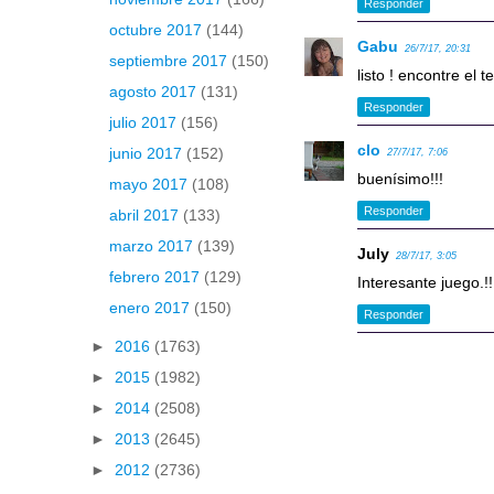
Responder
octubre 2017
(144)
Gabu
26/7/17, 20:31
septiembre 2017
(150)
listo ! encontre el 
agosto 2017
(131)
Responder
julio 2017
(156)
clo
junio 2017
(152)
27/7/17, 7:06
buenísimo!!!
mayo 2017
(108)
Responder
abril 2017
(133)
marzo 2017
(139)
July
28/7/17, 3:05
febrero 2017
(129)
Interesante juego.!!
enero 2017
(150)
Responder
►
2016
(1763)
►
2015
(1982)
►
2014
(2508)
►
2013
(2645)
►
2012
(2736)