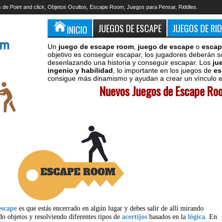
 de Point and click, Objetos Ocultos, Escape Room, Juegos para Pensar, Riddles.
JUEGOS DE ESCAPE
JUEGOS DE RI
INICIO
Un
juego de escape room
,
juego de escape
o
escap
objetivo es conseguir escapar, los jugadores deberán s
desenlazando una historia y conseguir escapar. Los
ju
ingenio y habilidad
, lo importante en los juegos de
es
consigue más dinamismo y ayudan a crear un vínculo en
Nuevos Juegos de Escape Roo
escape
es que estás encerrado en algún lugar y debes salir de allí mirando
do objetos y resolviendo diferentes tipos de
acertijos
basados en la
lógica
. En