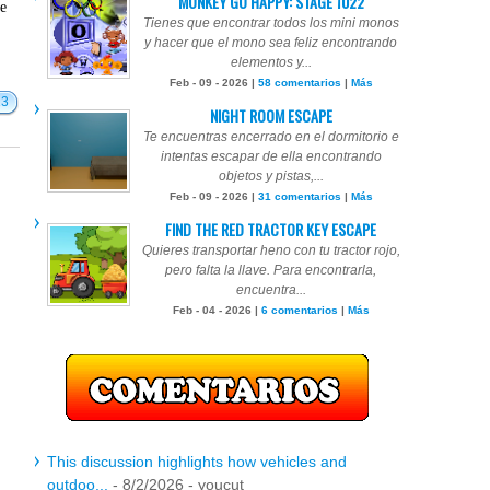
MONKEY GO HAPPY: STAGE 1022
te
Tienes que encontrar todos los mini monos
y hacer que el mono sea feliz encontrando
elementos y...
Feb - 09 - 2026 |
58 comentarios
|
Más
13
NIGHT ROOM ESCAPE
Te encuentras encerrado en el dormitorio e
intentas escapar de ella encontrando
objetos y pistas,...
Feb - 09 - 2026 |
31 comentarios
|
Más
FIND THE RED TRACTOR KEY ESCAPE
Quieres transportar heno con tu tractor rojo,
pero falta la llave. Para encontrarla,
encuentra...
Feb - 04 - 2026 |
6 comentarios
|
Más
This discussion highlights how vehicles and
outdoo...
- 8/2/2026
- youcut