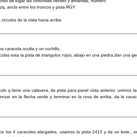
ndo de lugar las conchillas verdes y amarillas, numero
 izq, ancla entre los troncos y pista RGY
circulos de la vista hacia arriba
na caracola oculta y un cuchillo,
olas esta la pista de triangulos rojos, abajo en una piedra,dan una g
rculo q tiene una calavera, da pista para panel vista anterior, unimos la
enzar en la flecha verde y terminar en la rosa de arriba, da la carac
s los 4 caracoles alargados, usamos la pista 2413 y da un bote,, e