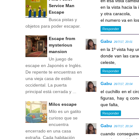
en esa vista cambia
Service Man
en la vista hacia la
Escape
y otra caracola,
Busca pistas y
el numero va en los 
objetos para poder escapar.
Responder
Escape from
Gabu
26/7/17, 20:01
mysterious
en la 1º vista hay u
mansion
donde van las carac
Un juego de
celeste,
escape en Japonés e Inglés.
Responder
De repente te encuentras en
una vieja casa de estilo
Gabu
occidental. La puerta
26/7/17, 20:04
principal está cerrada y ...
el cuchillo en el ci
figuras, hay q com
Milos escape
que falta,
Milo es un gatito
Responder
curioso que se
encuentra
Gabu
26/7/17, 20:14
encerrado en una casa
cuando conseguimo
extraña. Cada habitación