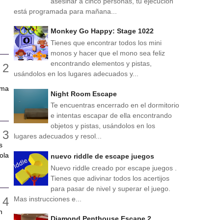
asesinar a cinco personas, tu ejecución
está programada para mañana...
Monkey Go Happy: Stage 1022
Tienes que encontrar todos los mini
monos y hacer que el mono sea feliz
encontrando elementos y pistas,
usándolos en los lugares adecuados y...
ema
Night Room Escape
Te encuentras encerrado en el dormitorio
e intentas escapar de ella encontrando
objetos y pistas, usándolos en los
lugares adecuados y resol...
s
ola
nuevo riddle de escape juegos
Nuevo riddle creado por escape juegos .
Tienes que adivinar todos los acertijos
para pasar de nivel y superar el juego.
Mas instrucciones e...
n
Diamond Penthouse Escape 2