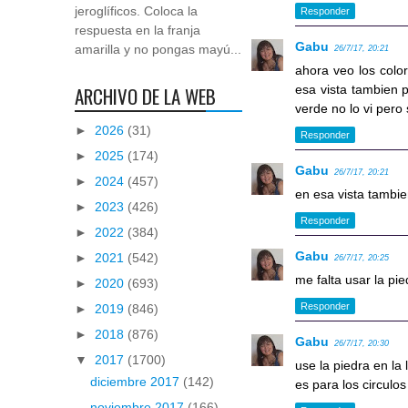
jeroglíficos. Coloca la
Responder
respuesta en la franja
Gabu
amarilla y no pongas mayú...
26/7/17, 20:21
ahora veo los colo
ARCHIVO DE LA WEB
esa vista tambien p
verde no lo vi pero 
►
2026
(31)
Responder
►
2025
(174)
Gabu
26/7/17, 20:21
►
2024
(457)
en esa vista tambie
►
2023
(426)
Responder
►
2022
(384)
Gabu
►
2021
(542)
26/7/17, 20:25
me falta usar la pie
►
2020
(693)
Responder
►
2019
(846)
►
2018
(876)
Gabu
26/7/17, 20:30
▼
2017
(1700)
use la piedra en la 
diciembre 2017
(142)
es para los circulos
noviembre 2017
(166)