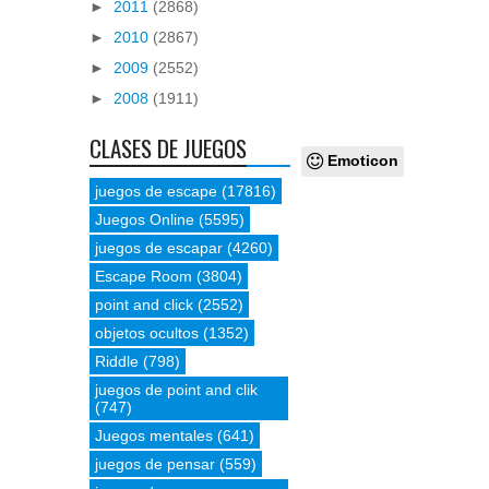
►
2011
(2868)
►
2010
(2867)
►
2009
(2552)
►
2008
(1911)
CLASES DE JUEGOS
Emoticon
juegos de escape
(17816)
Juegos Online
(5595)
juegos de escapar
(4260)
Escape Room
(3804)
point and click
(2552)
objetos ocultos
(1352)
Riddle
(798)
juegos de point and clik
(747)
Juegos mentales
(641)
juegos de pensar
(559)