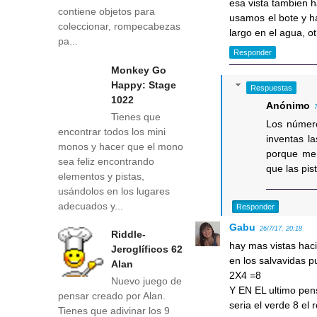
esa vista tambien h
contiene objetos para
usamos el bote y ha
coleccionar, rompecabezas
largo en el agua, ot
pa...
Responder
Monkey Go
Happy: Stage
Respuestas
1022
Anónimo
Tienes que
Los número
encontrar todos los mini
inventas l
monos y hacer que el mono
porque me 
sea feliz encontrando
que las pis
elementos y pistas,
usándolos en los lugares
adecuados y...
Responder
Gabu
26/7/17, 20:18
Riddle-
hay mas vistas haci
Jeroglíficos 62
en los salvavidas 
Alan
2X4 =8
Nuevo juego de
Y EN EL ultimo pens
pensar creado por Alan.
seria el verde 8 el r
Tienes que adivinar los 9