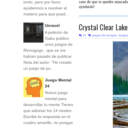
tonto, pero por favor,
caso de que te quedes atascado
ayudarán!
ayúdennos a resolver el
misterio para que pued...
----------------------------------
Crystal Clear Lak
Unravel
A petición de
13
juegos de escapar
,
Juegos
Gabu publico
unos juegos de
Rinnogogo , que se me
habían pasado de publicar.
Nota del autor: "He creado
un juego de pu...
Juego Mental
24
Nuevo juego
mental para
desarrollar tu mente Tienes
que adivinar los 14 niveles .
Escribe la respuesta en el
cuadro amarillo, no pongas