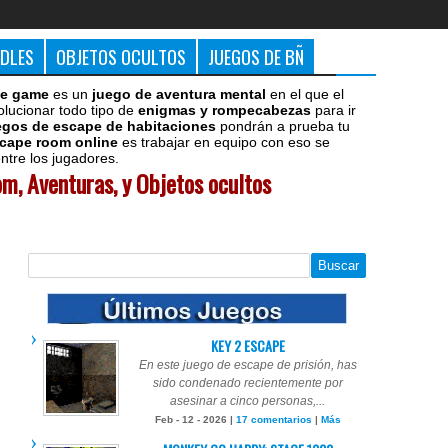
DDLES
OBJETOS OCULTOS
JUEGOS DE BÑ
e game
es un
juego de aventura mental
en el que el
olucionar todo tipo de
enigmas y rompecabezas
para ir
egos de escape de habitaciones
pondrán a prueba tu
cape room online
es trabajar en equipo con eso se
tre los jugadores.
m, Aventuras, y Objetos ocultos
KEY 2 ESCAPE
En este juego de escape de prisión, has
sido condenado recientemente por
asesinar a cinco personas,...
Feb - 12 - 2026 |
17 comentarios
|
Más