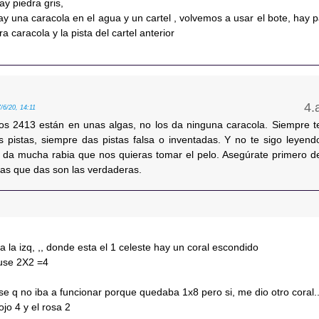
ay piedra gris,
y una caracola en el agua y un cartel , volvemos a usar el bote, hay p
ra caracola y la pista del cartel anterior
7/6/20, 14:11
s 2413 están en unas algas, no los da ninguna caracola. Siempre t
as pistas, siempre das pistas falsa o inventadas. Y no te sigo leyend
da mucha rabia que nos quieras tomar el pelo. Asegúrate primero d
tas que das son las verdaderas.
a la izq, ,, donde esta el 1 celeste hay un coral escondido
puse 2X2 =4
e q no iba a funcionar porque quedaba 1x8 pero si, me dio otro coral..
ojo 4 y el rosa 2