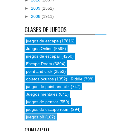
►
2009
(2552)
►
2008
(1911)
CLASES DE JUEGOS
juegos de escape
(17816)
Juegos Online
(5595)
juegos de escapar
(4260)
Escape Room
(3804)
point and click
(2552)
objetos ocultos
(1352)
Riddle
(798)
juegos de point and clik
(747)
Juegos mentales
(641)
juegos de pensar
(559)
juegos de escape room
(294)
juegos bñ
(167)
CONTACTO