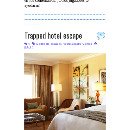
en los comentarios. ¡Otros jugadores te
ayudarán!
--------------------------------------------------------
--------------------------------------------------------
-----------
Trapped hotel escape
4
4
juegos de escapar
,
Room Escape Games
8.6.17