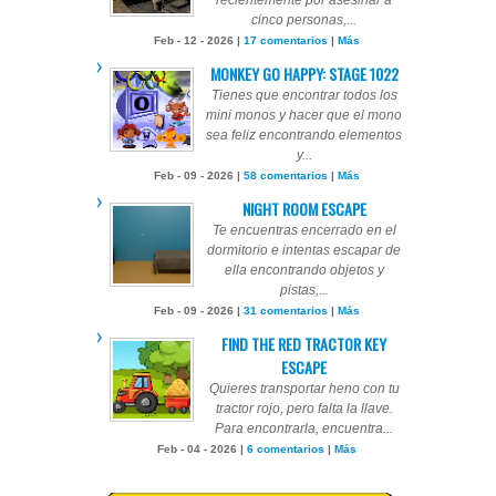
cinco personas,...
Feb - 12 - 2026 |
17 comentarios
|
Más
MONKEY GO HAPPY: STAGE 1022
Tienes que encontrar todos los
mini monos y hacer que el mono
sea feliz encontrando elementos
y...
Feb - 09 - 2026 |
58 comentarios
|
Más
NIGHT ROOM ESCAPE
Te encuentras encerrado en el
dormitorio e intentas escapar de
ella encontrando objetos y
pistas,...
Feb - 09 - 2026 |
31 comentarios
|
Más
FIND THE RED TRACTOR KEY
ESCAPE
Quieres transportar heno con tu
tractor rojo, pero falta la llave.
Para encontrarla, encuentra...
Feb - 04 - 2026 |
6 comentarios
|
Más