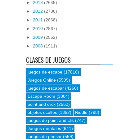
►
2013
(2645)
►
2012
(2736)
►
2011
(2868)
►
2010
(2867)
►
2009
(2552)
►
2008
(1911)
CLASES DE JUEGOS
juegos de escape
(17816)
Juegos Online
(5595)
juegos de escapar
(4260)
Escape Room
(3804)
point and click
(2552)
objetos ocultos
(1352)
Riddle
(798)
juegos de point and clik
(747)
Juegos mentales
(641)
juegos de pensar
(559)