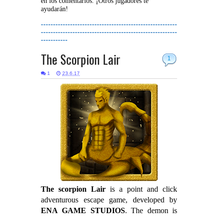
en los comentarios. ¡Otros jugadores te
ayudarán!
--------------------------------------------------------
--------------------------------------------------------
-----------
The Scorpion Lair
1
1
23.6.17
The scorpion Lair
is a point and click
adventurous escape game, developed by
ENA
GAME STUDIOS
. The demon is