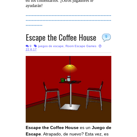
en los comentarios. ¡Otros jugadores te
ayudarán!
--------------------------------------------------------
--------------------------------------------------------
-----------
Escape the Coffee House
9
9
juegos de escape
,
Room Escape Games
22.6.17
Escape the Coffee House
es un
Juego de
Escape
. Atrapado, de nuevo? Esta vez, es