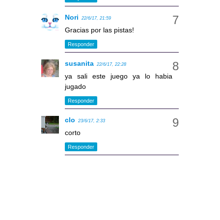
Nori
22/6/17, 21:59
Gracias por las pistas!
Responder
susanita
22/6/17, 22:28
ya sali este juego ya lo habia
jugado
Responder
clo
23/6/17, 2:33
corto
Responder