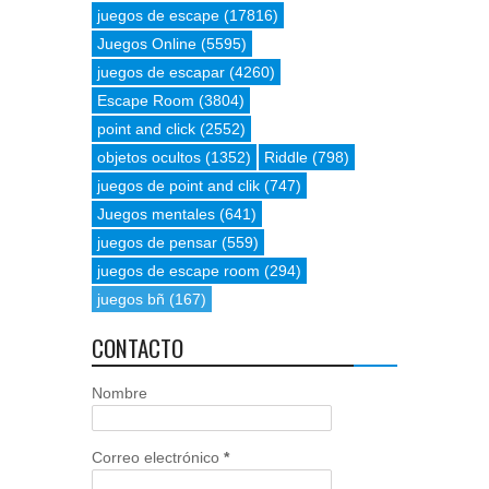
juegos de escape
(17816)
Juegos Online
(5595)
juegos de escapar
(4260)
Escape Room
(3804)
point and click
(2552)
objetos ocultos
(1352)
Riddle
(798)
juegos de point and clik
(747)
Juegos mentales
(641)
juegos de pensar
(559)
juegos de escape room
(294)
juegos bñ
(167)
CONTACTO
Nombre
Correo electrónico
*