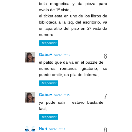
bola magnetica y da pieza para
ovalo de 1º vista,
el ticket esta en uno de los libros de
biblioteca a la izq, del escritorio, va
en aparatito del piso en 2º vista,da
numero
Responder
Gabu♥
8/6/17, 15:19
el palito que da va en el puzzle de
numeros romanos giratorio, se
puede omitir, da pila de linterna,
Responder
Gabu♥
8/6/17, 15:20
ya pude salir ! estuvo bastante
facil,,
Responder
Nori
8/6/17, 18:16