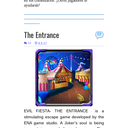
en los comentarios. ¡Otros jugadores te
ayudarán!
--------------------------------------------------------
--------------------------------------------------------
-----------
The Entrance
12
12
8.6.17
EVIL FIESTA- THE ENTRANCE is a
stimulating escape game developed by the
ENA game studio. A Joker's soul is being