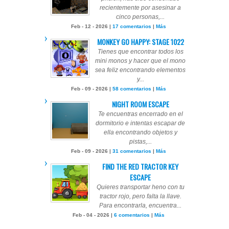
recientemente por asesinar a
cinco personas,...
Feb - 12 - 2026 |
17 comentarios
|
Más
MONKEY GO HAPPY: STAGE 1022
Tienes que encontrar todos los
mini monos y hacer que el mono
sea feliz encontrando elementos
y...
Feb - 09 - 2026 |
58 comentarios
|
Más
NIGHT ROOM ESCAPE
Te encuentras encerrado en el
dormitorio e intentas escapar de
ella encontrando objetos y
pistas,...
Feb - 09 - 2026 |
31 comentarios
|
Más
FIND THE RED TRACTOR KEY
ESCAPE
Quieres transportar heno con tu
tractor rojo, pero falta la llave.
Para encontrarla, encuentra...
Feb - 04 - 2026 |
6 comentarios
|
Más