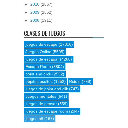
►
2010
(2867)
►
2009
(2552)
►
2008
(1911)
CLASES DE JUEGOS
juegos de escape
(17816)
Juegos Online
(5595)
juegos de escapar
(4260)
Escape Room
(3804)
point and click
(2552)
objetos ocultos
(1352)
Riddle
(798)
juegos de point and clik
(747)
Juegos mentales
(641)
juegos de pensar
(559)
juegos de escape room
(294)
juegos bñ
(167)