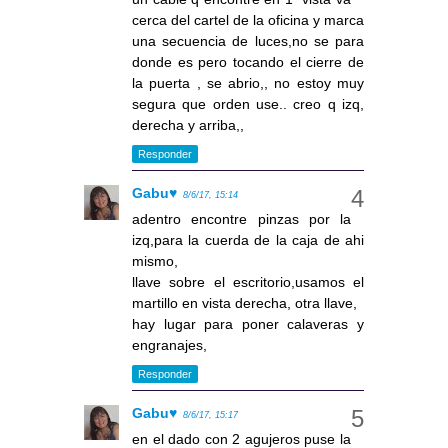
cerca del cartel de la oficina y marca
una secuencia de luces,no se para
donde es pero tocando el cierre de
la puerta , se abrio,, no estoy muy
segura que orden use.. creo q izq,
derecha y arriba,,
Responder
Gabu♥
8/6/17, 15:14
adentro encontre pinzas por la
izq,para la cuerda de la caja de ahi
mismo,
llave sobre el escritorio,usamos el
martillo en vista derecha, otra llave,
hay lugar para poner calaveras y
engranajes,
Responder
Gabu♥
8/6/17, 15:17
en el dado con 2 agujeros puse la