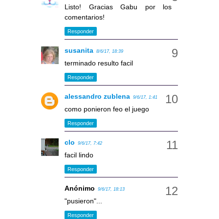
Listo! Gracias Gabu por los
comentarios!
Responder
susanita
8/6/17, 18:39
terminado resulto facil
Responder
alessandro zublena
9/6/17, 1:41
como ponieron feo el juego
Responder
clo
9/6/17, 7:42
facil lindo
Responder
Anónimo
9/6/17, 18:13
"pusieron"...
Responder