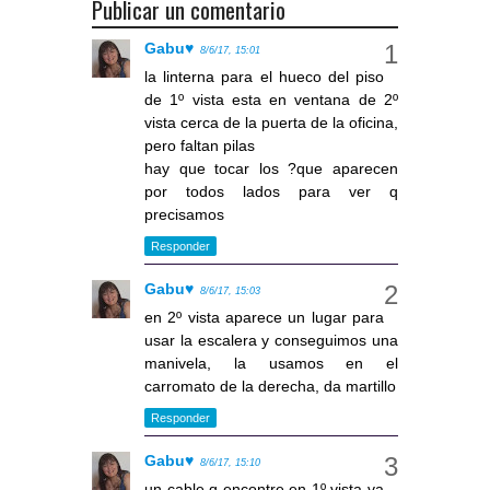
Publicar un comentario
Gabu♥
8/6/17, 15:01
la linterna para el hueco del piso
de 1º vista esta en ventana de 2º
vista cerca de la puerta de la oficina,
pero faltan pilas
hay que tocar los ?que aparecen
por todos lados para ver q
precisamos
Responder
Gabu♥
8/6/17, 15:03
en 2º vista aparece un lugar para
usar la escalera y conseguimos una
manivela, la usamos en el
carromato de la derecha, da martillo
Responder
Gabu♥
8/6/17, 15:10
un cable q encontre en 1º vista va