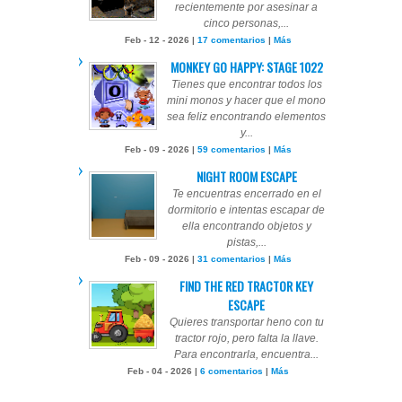
recientemente por asesinar a
cinco personas,...
Feb - 12 - 2026 |
17 comentarios
|
Más
MONKEY GO HAPPY: STAGE 1022
Tienes que encontrar todos los
mini monos y hacer que el mono
sea feliz encontrando elementos
y...
Feb - 09 - 2026 |
59 comentarios
|
Más
NIGHT ROOM ESCAPE
Te encuentras encerrado en el
dormitorio e intentas escapar de
ella encontrando objetos y
pistas,...
Feb - 09 - 2026 |
31 comentarios
|
Más
FIND THE RED TRACTOR KEY
ESCAPE
Quieres transportar heno con tu
tractor rojo, pero falta la llave.
Para encontrarla, encuentra...
Feb - 04 - 2026 |
6 comentarios
|
Más