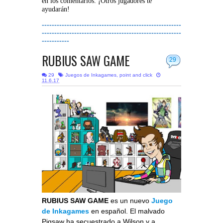
en los comentarios. ¡Otros jugadores te
ayudarán!
--------------------------------------------------------
--------------------------------------------------------
-----------
RUBIUS SAW GAME
29
29
Juegos de Inkagames
,
point and click
11.6.17
RUBIUS SAW GAME
es un nuevo
Juego
de Inkagames
en español. El malvado
Pigsaw ha secuestrado a Wilson y a