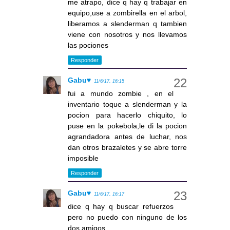
me atrapo, dice q hay q trabajar en
equipo,use a zombirella en el arbol,
liberamos a slenderman q tambien
viene con nosotros y nos llevamos
las pociones
Responder
Gabu♥
11/6/17, 16:15
fui a mundo zombie , en el
inventario toque a slenderman y la
pocion para hacerlo chiquito, lo
puse en la pokebola,le di la pocion
agrandadora antes de luchar, nos
dan otros brazaletes y se abre torre
imposible
Responder
Gabu♥
11/6/17, 16:17
dice q hay q buscar refuerzos
pero no puedo con ninguno de los
dos amigos..