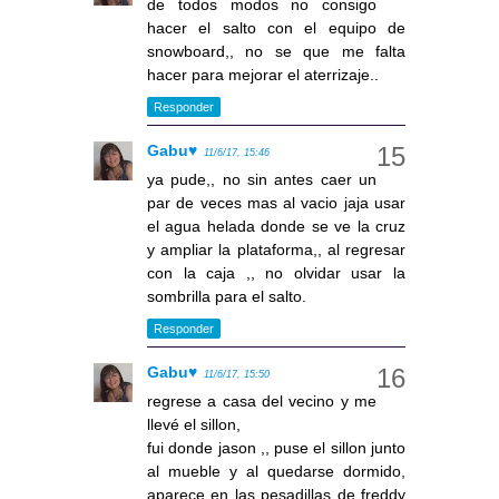
de todos modos no consigo
hacer el salto con el equipo de
snowboard,, no se que me falta
hacer para mejorar el aterrizaje..
Responder
Gabu♥
11/6/17, 15:46
ya pude,, no sin antes caer un
par de veces mas al vacio jaja usar
el agua helada donde se ve la cruz
y ampliar la plataforma,, al regresar
con la caja ,, no olvidar usar la
sombrilla para el salto.
Responder
Gabu♥
11/6/17, 15:50
regrese a casa del vecino y me
llevé el sillon,
fui donde jason ,, puse el sillon junto
al mueble y al quedarse dormido,
aparece en las pesadillas de freddy