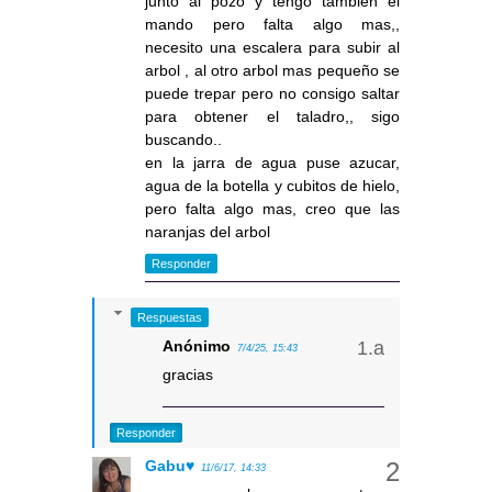
junto al pozo y tengo tambien el
mando pero falta algo mas,,
necesito una escalera para subir al
arbol , al otro arbol mas pequeño se
puede trepar pero no consigo saltar
para obtener el taladro,, sigo
buscando..
en la jarra de agua puse azucar,
agua de la botella y cubitos de hielo,
pero falta algo mas, creo que las
naranjas del arbol
Responder
Respuestas
Anónimo
7/4/25, 15:43
gracias
Responder
Gabu♥
11/6/17, 14:33