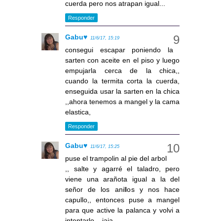
cuerda pero nos atrapan igual...
Responder
Gabu♥
11/6/17, 15:19
consegui escapar poniendo la
sarten con aceite en el piso y luego
empujarla cerca de la chica,,
cuando la termita corta la cuerda,
enseguida usar la sarten en la chica
,,ahora tenemos a mangel y la cama
elastica,
Responder
Gabu♥
11/6/17, 15:25
puse el trampolin al pie del arbol
,, salte y agarré el taladro, pero
viene una arañota igual a la del
señor de los anillos y nos hace
capullo,, entonces puse a mangel
para que active la palanca y volvi a
intentarlo,,, jaja