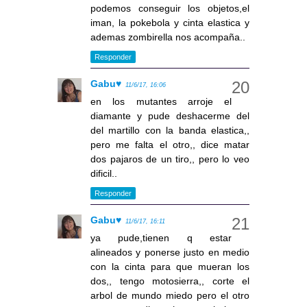
podemos conseguir los objetos,el
iman, la pokebola y cinta elastica y
ademas zombirella nos acompaña..
Responder
Gabu♥
11/6/17, 16:06
en los mutantes arroje el
diamante y pude deshacerme del
del martillo con la banda elastica,,
pero me falta el otro,, dice matar
dos pajaros de un tiro,, pero lo veo
dificil..
Responder
Gabu♥
11/6/17, 16:11
ya pude,tienen q estar
alineados y ponerse justo en medio
con la cinta para que mueran los
dos,, tengo motosierra,, corte el
arbol de mundo miedo pero el otro