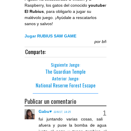
Raspberry, los gatos del conocido
youtube
r
El Rubius
, para obligarlo a jugar su
malévolo juego. ¡Ayúdale a rescatarlos
sanos y salvos!
Jugar RUBIUS SAW GAME
por
bñ
Comparte:
Siguiente Juego:
The Guardian Temple
Anterior Juego:
National Reserve Forest Escape
Publicar un comentario
Gabu♥
11/6/17, 14:25
fui juntando varias cosas, sali
afuera y puse la bomba de agua