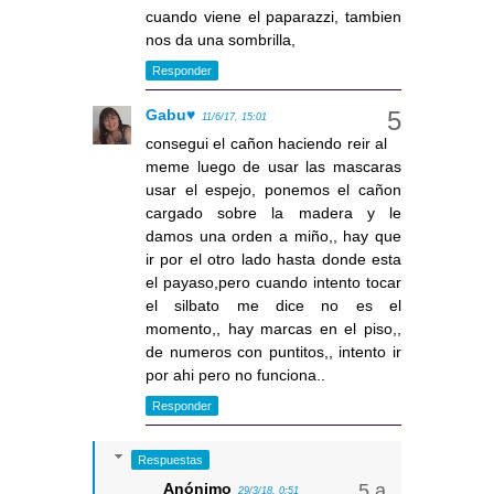
cuando viene el paparazzi, tambien
nos da una sombrilla,
Responder
Gabu♥
11/6/17, 15:01
consegui el cañon haciendo reir al
meme luego de usar las mascaras
usar el espejo, ponemos el cañon
cargado sobre la madera y le
damos una orden a miño,, hay que
ir por el otro lado hasta donde esta
el payaso,pero cuando intento tocar
el silbato me dice no es el
momento,, hay marcas en el piso,,
de numeros con puntitos,, intento ir
por ahi pero no funciona..
Responder
Respuestas
Anónimo
29/3/18, 0:51