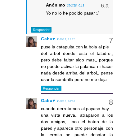
Anónimo
29/3/18, 0:13
Yo no lo he podido pasar :/
Responder
Gabu♥
11/6/17, 15:11
puse la catapulta con la bola al pie
del arbol donde esta el taladro,,
pero debe faltar algo mas,, porque
no puedo activar la palanca ni hacer
nada desde arriba del arbol,, pense
usar la sombrilla pero no me deja
Responder
Gabu♥
11/6/17, 15:15
cuando derrotamos al payaso hay
una vista nueva,, atraparon a los
dos amigos,, toco el boton de la
pared y aparece otro personaje, con
la termita se puede desatar la