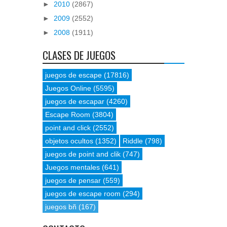
►
2010
(2867)
►
2009
(2552)
►
2008
(1911)
CLASES DE JUEGOS
juegos de escape
(17816)
Juegos Online
(5595)
juegos de escapar
(4260)
Escape Room
(3804)
point and click
(2552)
objetos ocultos
(1352)
Riddle
(798)
juegos de point and clik
(747)
Juegos mentales
(641)
juegos de pensar
(559)
juegos de escape room
(294)
juegos bñ
(167)