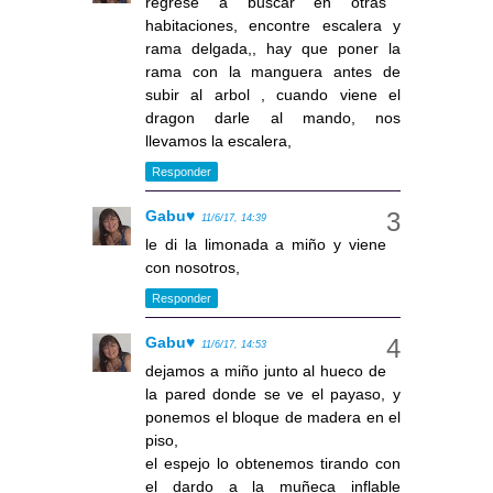
regrese a buscar en otras
habitaciones, encontre escalera y
rama delgada,, hay que poner la
rama con la manguera antes de
subir al arbol , cuando viene el
dragon darle al mando, nos
llevamos la escalera,
Responder
Gabu♥
11/6/17, 14:39
le di la limonada a miño y viene
con nosotros,
Responder
Gabu♥
11/6/17, 14:53
dejamos a miño junto al hueco de
la pared donde se ve el payaso, y
ponemos el bloque de madera en el
piso,
el espejo lo obtenemos tirando con
el dardo a la muñeca inflable