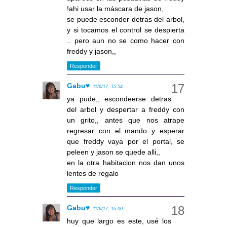
!ahi usar la máscara de jason,
se puede esconder detras del arbol,
y si tocamos el control se despierta
.. pero aun no se como hacer con
freddy y jason,,
Responder
Gabu♥
11/6/17, 15:54
ya pude,, escondeerse detras
del arbol y despertar a freddy con
un grito,, antes que nos atrape
regresar con el mando y esperar
que freddy vaya por el portal, se
peleen y jason se quede alli,,
en la otra habitacion nos dan unos
lentes de regalo
Responder
Gabu♥
11/6/17, 16:00
huy que largo es este, usé los