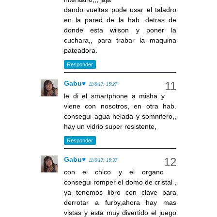
dando vueltas pude usar el taladro
en la pared de la hab. detras de
donde esta wilson y poner la
cuchara,, para trabar la maquina
pateadora.
Responder
Gabu♥
11/6/17, 15:27
le di el smartphone a misha y
viene con nosotros, en otra hab.
consegui agua helada y somnifero,,
hay un vidrio super resistente,
Responder
Gabu♥
11/6/17, 15:37
con el chico y el organo
consegui romper el domo de cristal ,
ya tenemos libro con clave para
derrotar a furby,ahora hay mas
vistas y esta muy divertido el juego