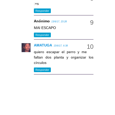
:+s
Responder
Anónimo
13/6/17, 23:28
MAI ESCAPO
Responder
AMATUGA
15/6/17, 6:38
quiero escapar el perro y me
faltan dos planta y organizar los
círculos
Responder