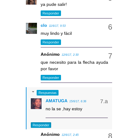
ya pude salir!
Responder
clo
11/6/17, 9:53
muy lindo y fácil
Responder
Anónimo
12/6/17, 2:30
que necesito para la flecha ayuda
por favor
Responder
Respuestas
AMATUGA
15/6/17, 6:36
no la se ,hay estoy
Responder
Anónimo
12/6/17, 2:45