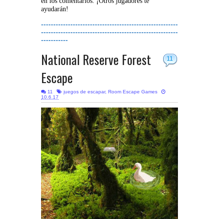
en los comentarios. ¡Otros jugadores te
ayudarán!
--------------------------------------------------------
--------------------------------------------------------
-----------
National Reserve Forest
11
Escape
11
juegos de escapar
,
Room Escape Games
10.6.17