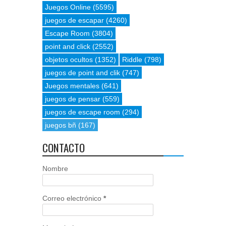
Juegos Online
(5595)
juegos de escapar
(4260)
Escape Room
(3804)
point and click
(2552)
objetos ocultos
(1352)
Riddle
(798)
juegos de point and clik
(747)
Juegos mentales
(641)
juegos de pensar
(559)
juegos de escape room
(294)
juegos bñ
(167)
CONTACTO
Nombre
Correo electrónico
*