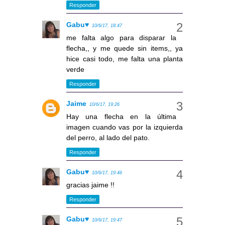
Responder
Gabu♥
10/6/17, 18:47
me falta algo para disparar la
flecha,, y me quede sin items,, ya
hice casi todo, me falta una planta
verde
Responder
Jaime
10/6/17, 19:26
Hay una flecha en la última
imagen cuando vas por la izquierda
del perro, al lado del pato.
Responder
Gabu♥
10/6/17, 19:46
gracias jaime !!
Responder
Gabu♥
10/6/17, 19:47