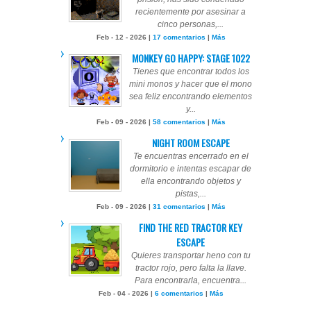
recientemente por asesinar a
cinco personas,...
Feb - 12 - 2026 |
17 comentarios
|
Más
MONKEY GO HAPPY: STAGE 1022
Tienes que encontrar todos los
mini monos y hacer que el mono
sea feliz encontrando elementos
y...
Feb - 09 - 2026 |
58 comentarios
|
Más
NIGHT ROOM ESCAPE
Te encuentras encerrado en el
dormitorio e intentas escapar de
ella encontrando objetos y
pistas,...
Feb - 09 - 2026 |
31 comentarios
|
Más
FIND THE RED TRACTOR KEY
ESCAPE
Quieres transportar heno con tu
tractor rojo, pero falta la llave.
Para encontrarla, encuentra...
Feb - 04 - 2026 |
6 comentarios
|
Más