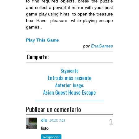
to find required objects, break the puzzle
and collect a powerful mirror with your best
game play using hints to open the treasure
box. Have pleasure while playing escape
games..
Play This Game
por
EnaGames
Comparte:
Siguiente
Entrada más reciente
Anterior Juego:
Asian Guest House Escape
Publicar un comentario
clo
1/7/17, 7:03
listo
Responder