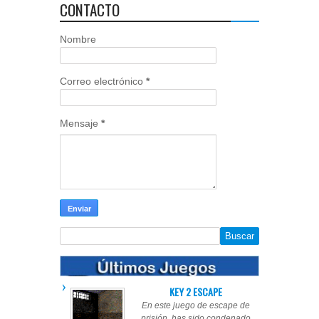
CONTACTO
Nombre
Correo electrónico
*
Mensaje
*
KEY 2 ESCAPE
En este juego de escape de
prisión, has sido condenado