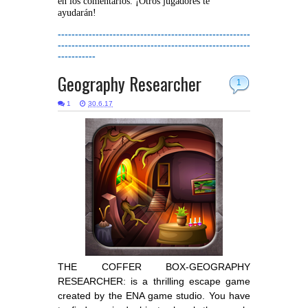
en los comentarios. ¡Otros jugadores te
ayudarán!
--------------------------------------------------------
--------------------------------------------------------
-----------
Geography Researcher
1
1
30.6.17
THE COFFER BOX-GEOGRAPHY
RESEARCHER: is a thrilling escape game
created by the ENA game studio. You have