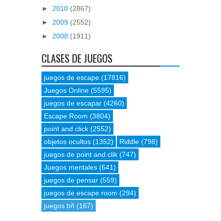
►
2010
(2867)
►
2009
(2552)
►
2008
(1911)
CLASES DE JUEGOS
juegos de escape
(17816)
Juegos Online
(5595)
juegos de escapar
(4260)
Escape Room
(3804)
point and click
(2552)
objetos ocultos
(1352)
Riddle
(798)
juegos de point and clik
(747)
Juegos mentales
(641)
juegos de pensar
(559)
juegos de escape room
(294)
juegos bñ
(167)