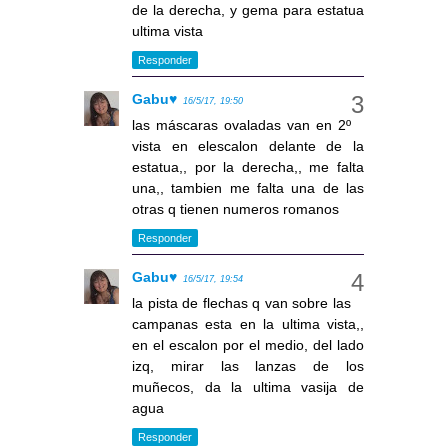
de la derecha, y gema para estatua
ultima vista
Responder
Gabu♥
16/5/17, 19:50
las máscaras ovaladas van en 2º
vista en elescalon delante de la
estatua,, por la derecha,, me falta
una,, tambien me falta una de las
otras q tienen numeros romanos
Responder
Gabu♥
16/5/17, 19:54
la pista de flechas q van sobre las
campanas esta en la ultima vista,,
en el escalon por el medio, del lado
izq, mirar las lanzas de los
muñecos, da la ultima vasija de
agua
Responder