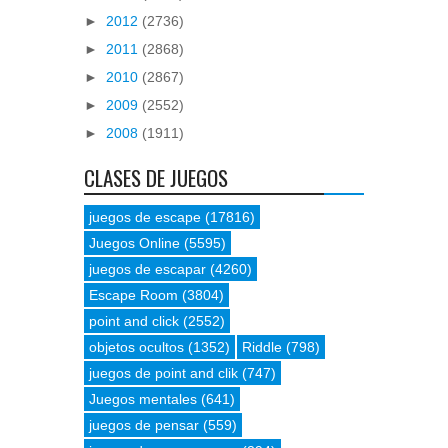
►
2012
(2736)
►
2011
(2868)
►
2010
(2867)
►
2009
(2552)
►
2008
(1911)
CLASES DE JUEGOS
juegos de escape
(17816)
Juegos Online
(5595)
juegos de escapar
(4260)
Escape Room
(3804)
point and click
(2552)
objetos ocultos
(1352)
Riddle
(798)
juegos de point and clik
(747)
Juegos mentales
(641)
juegos de pensar
(559)