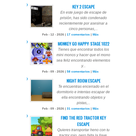
KEY 2 ESCAPE
En este juego de escape de
prisión, has sido condenado
recientemente por asesinar a
cinco personas,...
Feb - 12 - 2026 |
17 comentarios
|
Más
MONKEY GO HAPPY: STAGE 1022
Tienes que encontrar todos los
mini monos y hacer que el mono
sea feliz encontrando elementos
y...
Feb - 09 - 2026 |
58 comentarios
|
Más
NIGHT ROOM ESCAPE
Te encuentras encerrado en el
dormitorio e intentas escapar de
ella encontrando objetos y
pistas,...
Feb - 09 - 2026 |
31 comentarios
|
Más
FIND THE RED TRACTOR KEY
ESCAPE
Quieres transportar heno con tu
tractor rojo, pero falta la llave.