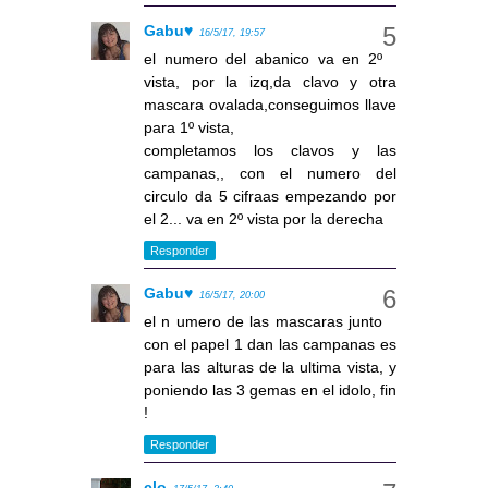
Gabu♥
16/5/17, 19:57
el numero del abanico va en 2º
vista, por la izq,da clavo y otra
mascara ovalada,conseguimos llave
para 1º vista,
completamos los clavos y las
campanas,, con el numero del
circulo da 5 cifraas empezando por
el 2... va en 2º vista por la derecha
Responder
Gabu♥
16/5/17, 20:00
el n umero de las mascaras junto
con el papel 1 dan las campanas es
para las alturas de la ultima vista, y
poniendo las 3 gemas en el idolo, fin
!
Responder
clo