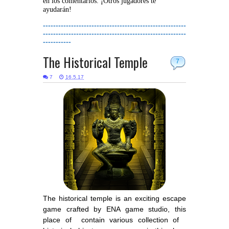
en los comentarios. ¡Otros jugadores te
ayudarán!
--------------------------------------------------------
--------------------------------------------------------
-----------
The Historical Temple
7
7
16.5.17
The historical temple is an exciting escape
game crafted by ENA game studio, this
place of contain various collection of