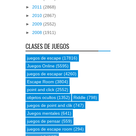
►
2011
(2868)
►
2010
(2867)
►
2009
(2552)
►
2008
(1911)
CLASES DE JUEGOS
juegos de escape
(17816)
Juegos Online
(5595)
juegos de escapar
(4260)
Escape Room
(3804)
point and click
(2552)
objetos ocultos
(1352)
Riddle
(798)
juegos de point and clik
(747)
Juegos mentales
(641)
juegos de pensar
(559)
juegos de escape room
(294)