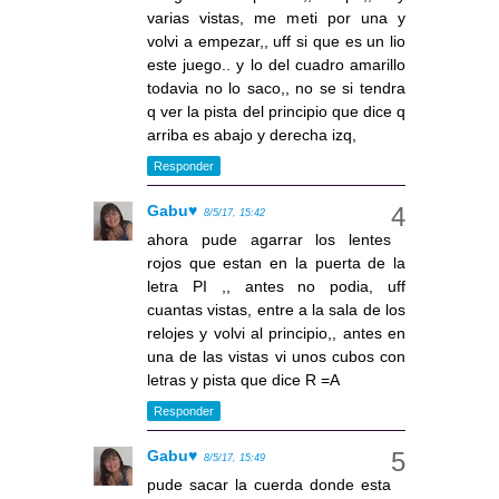
varias vistas, me meti por una y
volvi a empezar,, uff si que es un lio
este juego.. y lo del cuadro amarillo
todavia no lo saco,, no se si tendra
q ver la pista del principio que dice q
arriba es abajo y derecha izq,
Responder
Gabu♥
8/5/17, 15:42
ahora pude agarrar los lentes
rojos que estan en la puerta de la
letra PI ,, antes no podia, uff
cuantas vistas, entre a la sala de los
relojes y volvi al principio,, antes en
una de las vistas vi unos cubos con
letras y pista que dice R =A
Responder
Gabu♥
8/5/17, 15:49
pude sacar la cuerda donde esta