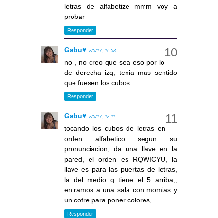
letras de alfabetize mmm voy a
probar
Responder
Gabu♥
8/5/17, 16:58
no , no creo que sea eso por lo
de derecha izq, tenia mas sentido
que fuesen los cubos..
Responder
Gabu♥
8/5/17, 18:11
tocando los cubos de letras en
orden alfabetico segun su
pronunciacion, da una llave en la
pared, el orden es RQWICYU, la
llave es para las puertas de letras,
la del medio q tiene el 5 arriba,,
entramos a una sala con momias y
un cofre para poner colores,
Responder