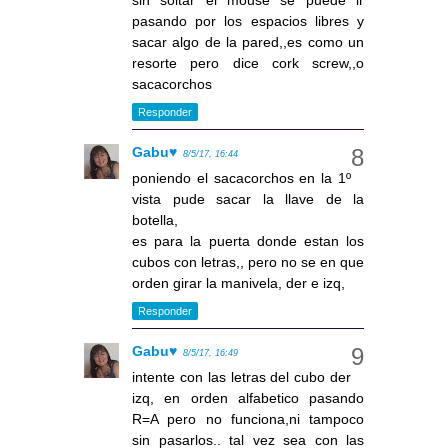
pasando por los espacios libres y
sacar algo de la pared,,es como un
resorte pero dice cork screw,,o
sacacorchos
Responder
Gabu♥
8/5/17, 16:44
poniendo el sacacorchos en la 1º
vista pude sacar la llave de la
botella,
es para la puerta donde estan los
cubos con letras,, pero no se en que
orden girar la manivela, der e izq,
Responder
Gabu♥
8/5/17, 16:49
intente con las letras del cubo der
izq, en orden alfabetico pasando
R=A pero no funciona,ni tampoco
sin pasarlos.. tal vez sea con las