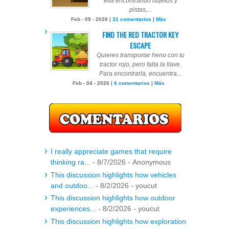
ella encontrando objetos y
pistas,...
Feb - 09 - 2026 |
31 comentarios
|
Más
FIND THE RED TRACTOR KEY
ESCAPE
Quieres transportar heno con tu
tractor rojo, pero falta la llave.
Para encontrarla, encuentra...
Feb - 04 - 2026 |
6 comentarios
|
Más
I really appreciate games that require
thinking ra...
- 8/7/2026
- Anonymous
This discussion highlights how vehicles
and outdoo...
- 8/2/2026
- youcut
This discussion highlights how outdoor
experiences...
- 8/2/2026
- youcut
This discussion highlights how exploration