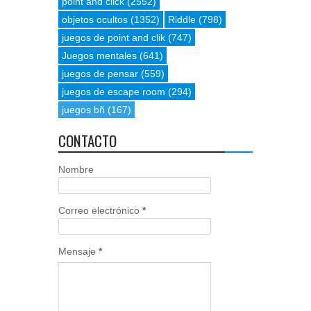
point and click
(2552)
objetos ocultos
(1352)
Riddle
(798)
juegos de point and clik
(747)
Juegos mentales
(641)
juegos de pensar
(559)
juegos de escape room
(294)
juegos bñ
(167)
CONTACTO
Nombre
Correo electrónico
*
Mensaje
*