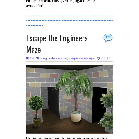
en los comentarios. ¡Otros jugadores te
ayudarán!
--------------------------------------------------------
--------------------------------------------------------
-----------
Escape the Engineers
14
Maze
14
juegos de escapar
,
juegos de escape
8.5.17
Un ingeniero loco te ha encerrado dentro