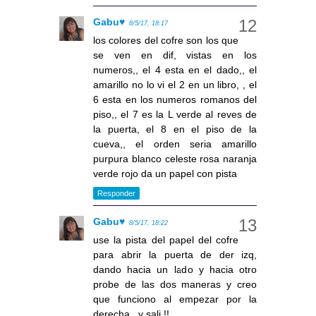
Gabu♥
8/5/17, 18:17
los colores del cofre son los que
se ven en dif, vistas en los
numeros,, el 4 esta en el dado,, el
amarillo no lo vi el 2 en un libro, , el
6 esta en los numeros romanos del
piso,, el 7 es la L verde al reves de
la puerta, el 8 en el piso de la
cueva,, el orden seria amarillo
purpura blanco celeste rosa naranja
verde rojo da un papel con pista
Responder
Gabu♥
8/5/17, 18:22
use la pista del papel del cofre
para abrir la puerta de der izq,
dando hacia un lado y hacia otro
probe de las dos maneras y creo
que funciono al empezar por la
derecha,, y sali !!