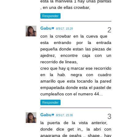
esta la manivela 1 hay unas plantas
, en una de ellas crowbar,
Responder
Gabu♥
8/5/17, 15:29
con la crowbar en la cueva que
esta entrando por la entrada
pequeña donde estan las piezas de
ajedrez, encontre caja con un
recorrido de lineas,
creo que hay q marcar ese recorrido
en la hab. negra con cuadro
amarillo que esta tocando la pared
empapelada donde esta el pastel de
cumpleaños con el numero 44...
Responder
Gabu♥
8/5/17, 15:36
la puerta de la vista anterior,
donde dice get in,, la abri con
anagrama de peahs ,, shape,, hay