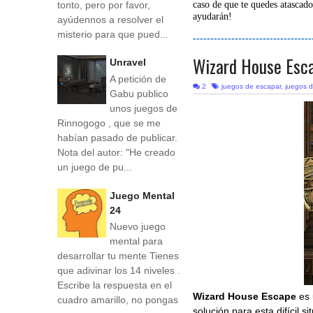
tonto, pero por favor,
caso de que te quedes atascado
ayudarán!
ayúdennos a resolver el
misterio para que pued...
----------------------------------
Wizard House Esc
Unravel
A petición de
2
juegos de escapar
,
juegos 
Gabu publico
unos juegos de
Rinnogogo , que se me
habían pasado de publicar.
Nota del autor: "He creado
un juego de pu...
Juego Mental
24
Nuevo juego
mental para
desarrollar tu mente Tienes
que adivinar los 14 niveles .
Escribe la respuesta en el
Wizard House Escape
es 
cuadro amarillo, no pongas
solución para esta difícil s