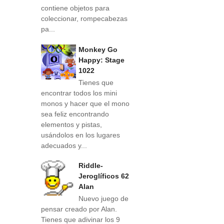
contiene objetos para
coleccionar, rompecabezas
pa...
Monkey Go
Happy: Stage
1022
Tienes que
encontrar todos los mini
monos y hacer que el mono
sea feliz encontrando
elementos y pistas,
usándolos en los lugares
adecuados y...
Riddle-
Jeroglíficos 62
Alan
Nuevo juego de
pensar creado por Alan.
Tienes que adivinar los 9