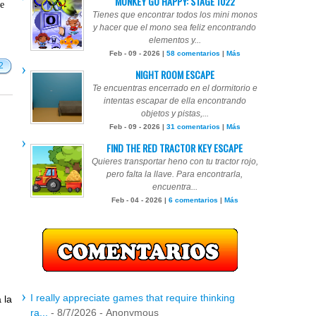
MONKEY GO HAPPY: STAGE 1022
te
Tienes que encontrar todos los mini monos
y hacer que el mono sea feliz encontrando
elementos y...
Feb - 09 - 2026 |
58 comentarios
|
Más
2
NIGHT ROOM ESCAPE
Te encuentras encerrado en el dormitorio e
intentas escapar de ella encontrando
objetos y pistas,...
Feb - 09 - 2026 |
31 comentarios
|
Más
FIND THE RED TRACTOR KEY ESCAPE
Quieres transportar heno con tu tractor rojo,
pero falta la llave. Para encontrarla,
encuentra...
Feb - 04 - 2026 |
6 comentarios
|
Más
I really appreciate games that require thinking
 la
ra...
- 8/7/2026
- Anonymous