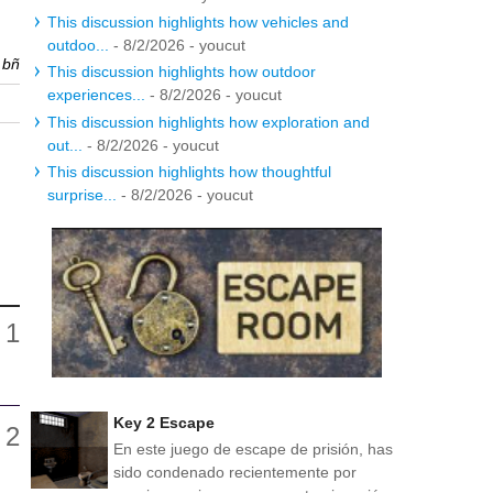
This discussion highlights how vehicles and
outdoo...
- 8/2/2026
- youcut
r
bñ
This discussion highlights how outdoor
experiences...
- 8/2/2026
- youcut
This discussion highlights how exploration and
out...
- 8/2/2026
- youcut
This discussion highlights how thoughtful
surprise...
- 8/2/2026
- youcut
Key 2 Escape
En este juego de escape de prisión, has
sido condenado recientemente por