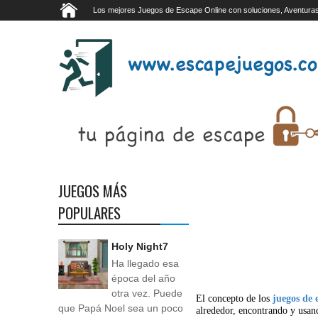
Los mejores Juegos de Escape Online con soluciones, Aventuras
JUEGOS MÁS
POPULARES
Holy Night7
Ha llegado esa
época del año
otra vez. Puede
El concepto de los
juegos de 
que Papá Noel sea un poco
alrededor, encontrando y usan