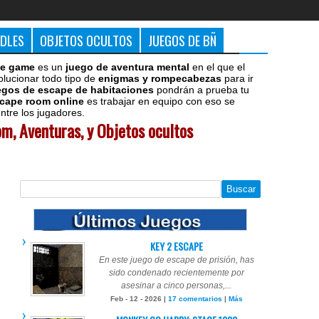
DDLES
OBJETOS OCULTOS
JUEGOS DE BÑ
e game
es un
juego de aventura mental
en el que el
olucionar todo tipo de
enigmas y rompecabezas
para ir
egos de escape de habitaciones
pondrán a prueba tu
cape room online
es trabajar en equipo con eso se
tre los jugadores.
m, Aventuras, y Objetos ocultos
KEY 2 ESCAPE
En este juego de escape de prisión, has
sido condenado recientemente por
asesinar a cinco personas,...
Feb - 12 - 2026 |
17 comentarios
|
Más