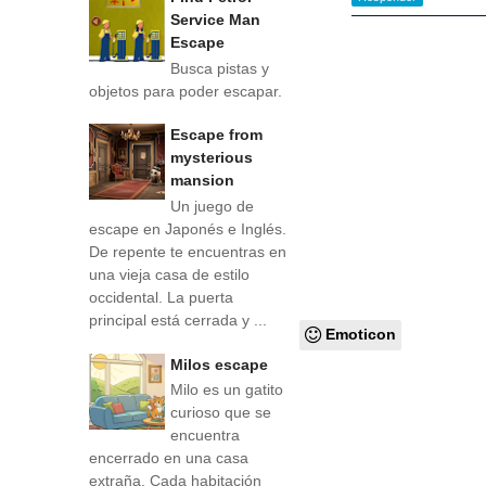
Service Man
Escape
Busca pistas y
objetos para poder escapar.
Escape from
mysterious
mansion
Un juego de
escape en Japonés e Inglés.
De repente te encuentras en
una vieja casa de estilo
occidental. La puerta
principal está cerrada y ...
Emoticon
Milos escape
Milo es un gatito
curioso que se
encuentra
encerrado en una casa
extraña. Cada habitación