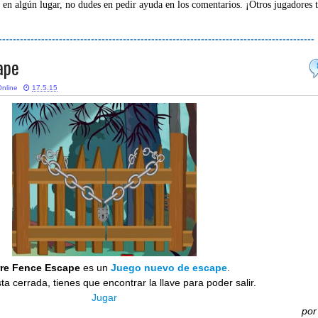
 en algún lugar, no dudes en pedir ayuda en los comentarios. ¡Otros jugadores 
-----------------------------------------------------------------------------------------
ape
nline
17.5.15
rre Fence Escape
es un
Juego nuevo de escape
.
sta cerrada, tienes que encontrar la llave para poder salir.
Jugar
po