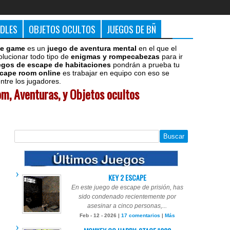
DDLES
OBJETOS OCULTOS
JUEGOS DE BÑ
e game
es un
juego de aventura mental
en el que el
olucionar todo tipo de
enigmas y rompecabezas
para ir
egos de escape de habitaciones
pondrán a prueba tu
cape room online
es trabajar en equipo con eso se
tre los jugadores.
m, Aventuras, y Objetos ocultos
KEY 2 ESCAPE
En este juego de escape de prisión, has
sido condenado recientemente por
asesinar a cinco personas,...
Feb - 12 - 2026 |
17 comentarios
|
Más