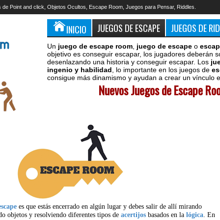
 de Point and click, Objetos Ocultos, Escape Room, Juegos para Pensar, Riddles.
JUEGOS DE ESCAPE
JUEGOS DE RI
INICIO
Un
juego de escape room
,
juego de escape
o
escap
objetivo es conseguir escapar, los jugadores deberán s
desenlazando una historia y conseguir escapar. Los
ju
ingenio y habilidad
, lo importante en los juegos de
es
consigue más dinamismo y ayudan a crear un vínculo en
Nuevos Juegos de Escape Roo
escape
es que estás encerrado en algún lugar y debes salir de allí mirando
do objetos y resolviendo diferentes tipos de
acertijos
basados en la
lógica
. En