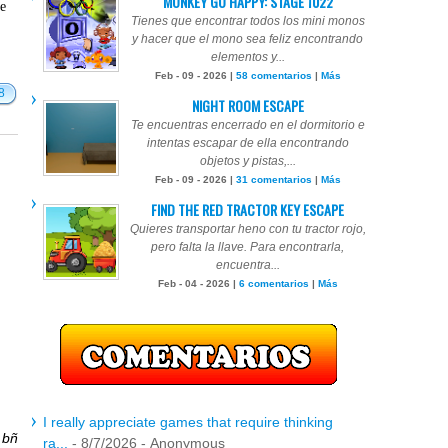
MONKEY GO HAPPY: STAGE 1022
te
Tienes que encontrar todos los mini monos
y hacer que el mono sea feliz encontrando
elementos y...
Feb - 09 - 2026 |
58 comentarios
|
Más
8
NIGHT ROOM ESCAPE
Te encuentras encerrado en el dormitorio e
intentas escapar de ella encontrando
objetos y pistas,...
Feb - 09 - 2026 |
31 comentarios
|
Más
FIND THE RED TRACTOR KEY ESCAPE
Quieres transportar heno con tu tractor rojo,
pero falta la llave. Para encontrarla,
encuentra...
Feb - 04 - 2026 |
6 comentarios
|
Más
I really appreciate games that require thinking
r
bñ
ra...
- 8/7/2026
- Anonymous