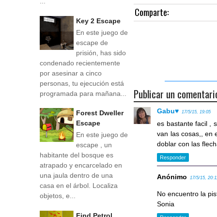
...
Comparte:
Key 2 Escape
En este juego de
escape de
prisión, has sido
condenado recientemente
por asesinar a cinco
personas, tu ejecución está
Publicar un comentari
programada para mañana...
Gabu♥
Forest Dweller
17/5/15, 19:05
Escape
es bastante facil ,
van las cosas,, en 
En este juego de
doblar con las flec
escape , un
habitante del bosque es
Responder
atrapado y encarcelado en
una jaula dentro de una
Anónimo
17/5/15, 20:1
casa en el árbol. Localiza
No encuentro la pis
objetos, e...
Sonia
Find Petrol