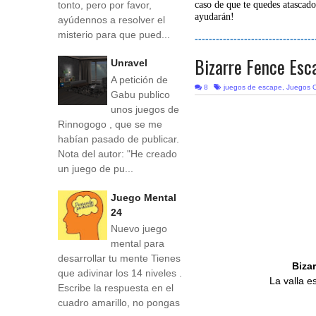
tonto, pero por favor,
caso de que te quedes atascado
ayudarán!
ayúdennos a resolver el
misterio para que pued...
----------------------------------
Bizarre Fence Esc
Unravel
A petición de
8
juegos de escape
,
Juegos O
Gabu publico
unos juegos de
Rinnogogo , que se me
habían pasado de publicar.
Nota del autor: "He creado
un juego de pu...
Juego Mental
24
Nuevo juego
mental para
desarrollar tu mente Tienes
Biza
que adivinar los 14 niveles .
La valla e
Escribe la respuesta en el
cuadro amarillo, no pongas