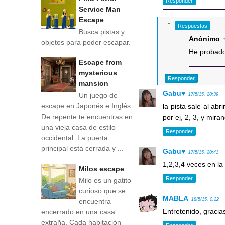
Responder
Service Man
Escape
Respuestas
Busca pistas y
Anónimo
objetos para poder escapar.
He probado 
Escape from
mysterious
Responder
mansion
Gabu♥
Un juego de
17/5/15, 20:39
escape en Japonés e Inglés.
la pista sale al abr
De repente te encuentras en
por ej, 2, 3, y mira
una vieja casa de estilo
Responder
occidental. La puerta
principal está cerrada y ...
Gabu♥
17/5/15, 20:41
1,2,3,4 veces en la 
Milos escape
Responder
Milo es un gatito
curioso que se
MABLA
18/5/15, 0:22
encuentra
Entretenido, graci
encerrado en una casa
extraña. Cada habitación