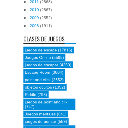
►
2011
(2868)
►
2010
(2867)
►
2009
(2552)
►
2008
(1911)
CLASES DE JUEGOS
juegos de escape
(17816)
Juegos Online
(5595)
juegos de escapar
(4260)
Escape Room
(3804)
point and click
(2552)
objetos ocultos
(1352)
Riddle
(798)
juegos de point and clik
(747)
Juegos mentales
(641)
juegos de pensar
(559)