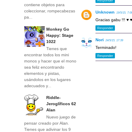
Responder
contiene objetos para
coleccionar, rompecabezas
Unknown
19/5/15, 7:0
pa...
Gracias gabu !!! ♥ 
Responder
Monkey Go
Happy: Stage
Nori
24/5/15, 17:39
1022
Terminado!
Tienes que
encontrar todos los mini
Responder
monos y hacer que el mono
sea feliz encontrando
elementos y pistas,
usándolos en los lugares
adecuados y...
Riddle-
Jeroglíficos 62
Alan
Nuevo juego de
pensar creado por Alan.
Tienes que adivinar los 9