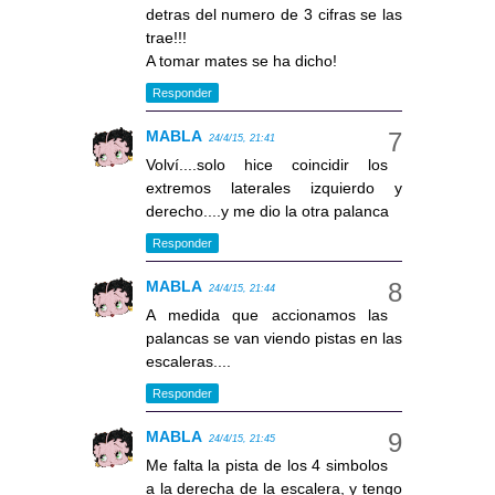
detras del numero de 3 cifras se las
trae!!!
A tomar mates se ha dicho!
Responder
MABLA
24/4/15, 21:41
Volví....solo hice coincidir los
extremos laterales izquierdo y
derecho....y me dio la otra palanca
Responder
MABLA
24/4/15, 21:44
A medida que accionamos las
palancas se van viendo pistas en las
escaleras....
Responder
MABLA
24/4/15, 21:45
Me falta la pista de los 4 simbolos
a la derecha de la escalera, y tengo