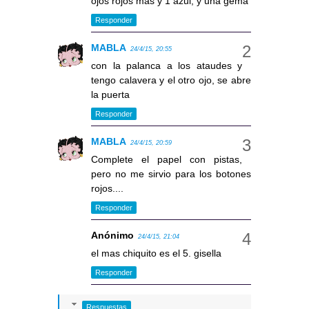
ojos rojos mas y 1 azul, y una gema
Responder
MABLA
24/4/15, 20:55
con la palanca a los ataudes y
tengo calavera y el otro ojo, se abre
la puerta
Responder
MABLA
24/4/15, 20:59
Complete el papel con pistas,
pero no me sirvio para los botones
rojos....
Responder
Anónimo
24/4/15, 21:04
el mas chiquito es el 5. gisella
Responder
Respuestas