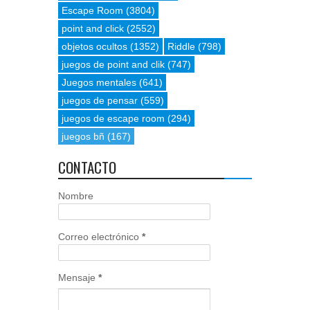
Escape Room
(3804)
point and click
(2552)
objetos ocultos
(1352)
Riddle
(798)
juegos de point and clik
(747)
Juegos mentales
(641)
juegos de pensar
(559)
juegos de escape room
(294)
juegos bñ
(167)
CONTACTO
Nombre
Correo electrónico
*
Mensaje
*