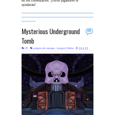
en los comentarios. ¡Otros jugadores te
ayudarán!
--------------------------------------------------------
--------------------------------------------------------
-----------
Mysterious Underground
25
Tomb
25
juegos de escape
,
Juegos Online
24.4.15