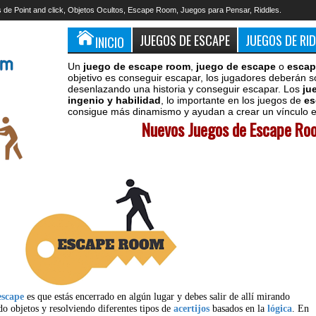
 de Point and click, Objetos Ocultos, Escape Room, Juegos para Pensar, Riddles.
JUEGOS DE ESCAPE
JUEGOS DE RI
INICIO
Un
juego de escape room
,
juego de escape
o
escap
objetivo es conseguir escapar, los jugadores deberán s
desenlazando una historia y conseguir escapar. Los
ju
ingenio y habilidad
, lo importante en los juegos de
es
consigue más dinamismo y ayudan a crear un vínculo en
Nuevos Juegos de Escape Roo
escape
es que estás encerrado en algún lugar y debes salir de allí mirando
do objetos y resolviendo diferentes tipos de
acertijos
basados en la
lógica
. En