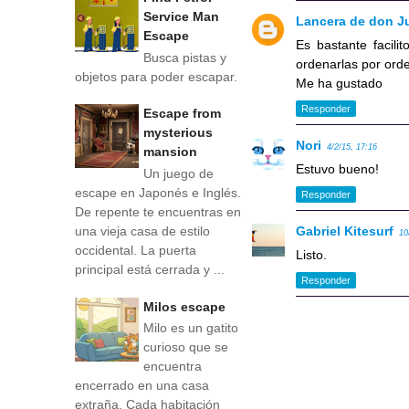
Service Man
Lancera de don J
Escape
Es bastante facili
Busca pistas y
ordenarlas por ord
objetos para poder escapar.
Me ha gustado
Responder
Escape from
mysterious
Nori
4/2/15, 17:16
mansion
Estuvo bueno!
Un juego de
escape en Japonés e Inglés.
Responder
De repente te encuentras en
una vieja casa de estilo
Gabriel Kitesurf
10
occidental. La puerta
Listo.
principal está cerrada y ...
Responder
Milos escape
Milo es un gatito
curioso que se
encuentra
encerrado en una casa
extraña. Cada habitación