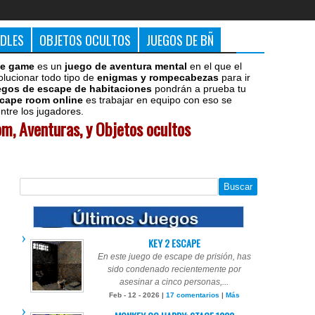
DDLES
OBJETOS OCULTOS
JUEGOS DE BÑ
e game
es un
juego de aventura mental
en el que el
olucionar todo tipo de
enigmas y rompecabezas
para ir
egos de escape de habitaciones
pondrán a prueba tu
cape room online
es trabajar en equipo con eso se
tre los jugadores.
m, Aventuras, y Objetos ocultos
KEY 2 ESCAPE
En este juego de escape de prisión, has
sido condenado recientemente por
asesinar a cinco personas,...
Feb - 12 - 2026 |
17 comentarios
|
Más