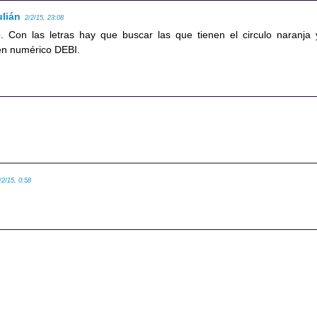
ulián
2/2/15, 23:08
to. Con las letras hay que buscar las que tienen el circulo naranja 
en numérico DEBI.
/2/15, 0:58