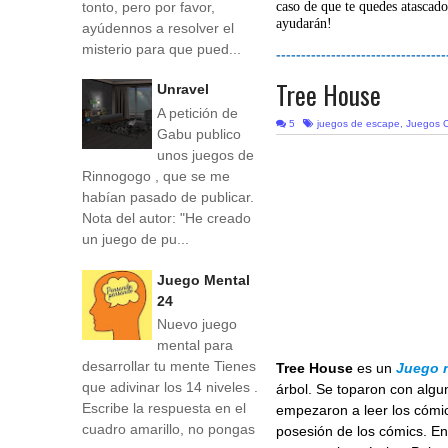
tonto, pero por favor,
caso de que te quedes atascado
ayudarán!
ayúdennos a resolver el
misterio para que pued...
----------------------------------
Tree House
Unravel
A petición de
5
juegos de escape
,
Juegos O
Gabu publico
unos juegos de
Rinnogogo , que se me
habían pasado de publicar.
Nota del autor: "He creado
un juego de pu...
Juego Mental
24
Nuevo juego
mental para
desarrollar tu mente Tienes
Tree House
es un
Juego 
que adivinar los 14 niveles .
árbol. Se toparon con algu
Escribe la respuesta en el
empezaron a leer los cómic
cuadro amarillo, no pongas
posesión de los cómics. En