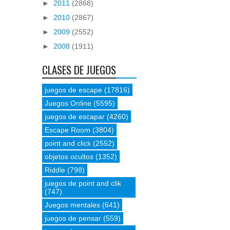
►
2011
(2868)
►
2010
(2867)
►
2009
(2552)
►
2008
(1911)
CLASES DE JUEGOS
juegos de escape
(17816)
Juegos Online
(5595)
juegos de escapar
(4260)
Escape Room
(3804)
point and click
(2552)
objetos ocultos
(1352)
Riddle
(798)
juegos de point and clik
(747)
Juegos mentales
(641)
juegos de pensar
(559)