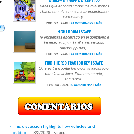
MONKEY GO HAPPY: STAGE 1022
te
Tienes que encontrar todos los mini monos
y hacer que el mono sea feliz encontrando
elementos y...
Feb - 09 - 2026 |
58 comentarios
|
Más
5
NIGHT ROOM ESCAPE
Te encuentras encerrado en el dormitorio e
intentas escapar de ella encontrando
objetos y pistas,...
Feb - 09 - 2026 |
31 comentarios
|
Más
FIND THE RED TRACTOR KEY ESCAPE
Quieres transportar heno con tu tractor rojo,
pero falta la llave. Para encontrarla,
encuentra...
Feb - 04 - 2026 |
6 comentarios
|
Más
This discussion highlights how vehicles and
a
outdoo...
- 8/2/2026
- youcut