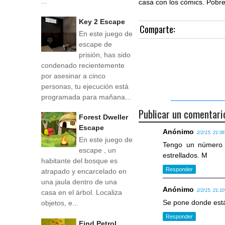
...
casa con los cómics. Pobre
Key 2 Escape
Comparte:
En este juego de
escape de
prisión, has sido
condenado recientemente
por asesinar a cinco
personas, tu ejecución está
programada para mañana...
Publicar un comentari
Forest Dweller
Escape
Anónimo
2/2/15, 21:06
En este juego de
Tengo un número d
escape , un
estrellados. M
habitante del bosque es
Responder
atrapado y encarcelado en
una jaula dentro de una
Anónimo
2/2/15, 21:10
casa en el árbol. Localiza
Se pone donde está 
objetos, e...
Responder
Find Petrol