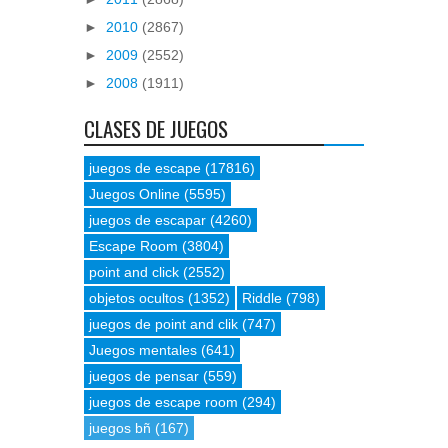
►
2010
(2867)
►
2009
(2552)
►
2008
(1911)
CLASES DE JUEGOS
juegos de escape
(17816)
Juegos Online
(5595)
juegos de escapar
(4260)
Escape Room
(3804)
point and click
(2552)
objetos ocultos
(1352)
Riddle
(798)
juegos de point and clik
(747)
Juegos mentales
(641)
juegos de pensar
(559)
juegos de escape room
(294)
juegos bñ
(167)