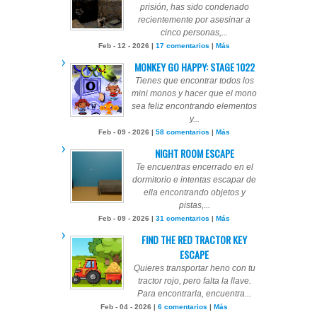
prisión, has sido condenado
recientemente por asesinar a
cinco personas,...
Feb - 12 - 2026 |
17 comentarios
|
Más
MONKEY GO HAPPY: STAGE 1022
Tienes que encontrar todos los
mini monos y hacer que el mono
sea feliz encontrando elementos
y...
Feb - 09 - 2026 |
58 comentarios
|
Más
NIGHT ROOM ESCAPE
Te encuentras encerrado en el
dormitorio e intentas escapar de
ella encontrando objetos y
pistas,...
Feb - 09 - 2026 |
31 comentarios
|
Más
FIND THE RED TRACTOR KEY
ESCAPE
Quieres transportar heno con tu
tractor rojo, pero falta la llave.
Para encontrarla, encuentra...
Feb - 04 - 2026 |
6 comentarios
|
Más