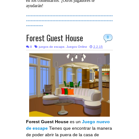
en los comentarios. ¡Otros jugadores te
ayudarán!
--------------------------------------------------------
--------------------------------------------------------
-----------
Forest Guest House
8
8
juegos de escape
,
Juegos Online
2.2.15
Forest Guest House
es un
Juego nuevo
de escape
Tienes que encontrar la manera
de poder abrir la puera de la casa de