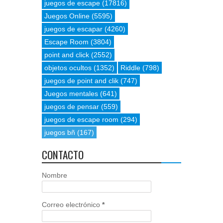
juegos de escape
(17816)
Juegos Online
(5595)
juegos de escapar
(4260)
Escape Room
(3804)
point and click
(2552)
objetos ocultos
(1352)
Riddle
(798)
juegos de point and clik
(747)
Juegos mentales
(641)
juegos de pensar
(559)
juegos de escape room
(294)
juegos bñ
(167)
CONTACTO
Nombre
Correo electrónico
*