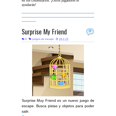
en los comentarios. ¡Otros jugadores te
ayudarán!
--------------------------------------------------------
--------------------------------------------------------
-----------
Surprise My Friend
9
9
juegos de escape
18.2.15
Surprise Muy Friend es un nuevo juego de
escape. Busca pistas y objetos para poder
salir.