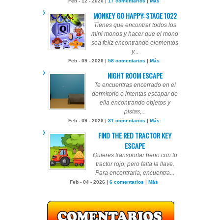
Feb - 12 - 2026 |
17 comentarios
|
Más
MONKEY GO HAPPY: STAGE 1022
Tienes que encontrar todos los
mini monos y hacer que el mono
sea feliz encontrando elementos
y...
Feb - 09 - 2026 |
58 comentarios
|
Más
NIGHT ROOM ESCAPE
Te encuentras encerrado en el
dormitorio e intentas escapar de
ella encontrando objetos y
pistas,...
Feb - 09 - 2026 |
31 comentarios
|
Más
FIND THE RED TRACTOR KEY
ESCAPE
Quieres transportar heno con tu
tractor rojo, pero falta la llave.
Para encontrarla, encuentra...
Feb - 04 - 2026 |
6 comentarios
|
Más