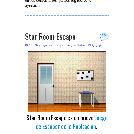
en los comentarios. ¡Otros jugadores te
ayudarán!
--------------------------------------------------------
--------------------------------------------------------
-----------
Star Room Escape
12
12
juegos de escape
,
Juegos Online
4.5.14
Star Room Escape es un nuevo
Juego
de Escapar de la Habitación
.