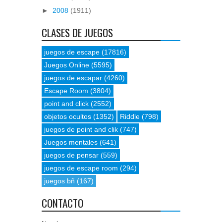
►
2008
(1911)
CLASES DE JUEGOS
juegos de escape
(17816)
Juegos Online
(5595)
juegos de escapar
(4260)
Escape Room
(3804)
point and click
(2552)
objetos ocultos
(1352)
Riddle
(798)
juegos de point and clik
(747)
Juegos mentales
(641)
juegos de pensar
(559)
juegos de escape room
(294)
juegos bñ
(167)
CONTACTO