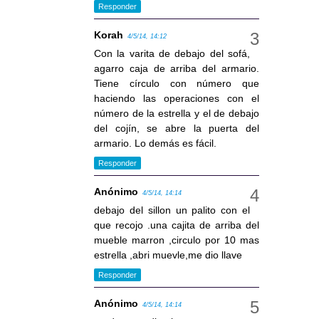
Responder
Korah
4/5/14, 14:12
Con la varita de debajo del sofá,
agarro caja de arriba del armario.
Tiene círculo con número que
haciendo las operaciones con el
número de la estrella y el de debajo
del cojín, se abre la puerta del
armario. Lo demás es fácil.
Responder
Anónimo
4/5/14, 14:14
debajo del sillon un palito con el
que recojo .una cajita de arriba del
mueble marron ,circulo por 10 mas
estrella ,abri muevle,me dio llave
Responder
Anónimo
4/5/14, 14:14