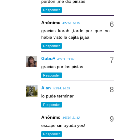
perdon ,me dio pinzas
Responder
Anónimo
4/5/14, 14:15
gracias korah ,tarde por que no
habia visto la cajita jajaa
Responder
Gabu♥
4/5/14, 14:57
gracias por las pistas !
Responder
Alan
4/5/14, 16:39
lo pude terminar
Responder
Anónimo
4/5/14, 21:42
escape sin ayuda yes!
Responder