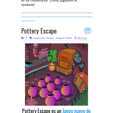
en los comentarios. ¡Otros jugadores te
ayudarán!
--------------------------------------------------------
--------------------------------------------------------
-----------
Pottery Escape
15
15
juegos de escape
,
Juegos Online
25.5.14
Pottery Escape es un
Juego nuevo de