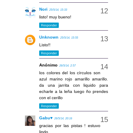
Nori
25/5/14, 15:33
listo! muy bueno!
Responder
Unknown
25/5/14, 15:55
Listo!!
Responder
Anónimo
26/5/14, 2:57
los colores del los círculos son
azul marino rojo amarillo amarillo.
da una jarrita con liquido para
echarle a la leña luego ño prendes
con el cerillo
Responder
Gabu♥
26/5/14, 20:16
gracias por las pistas ! estuvo
lindo