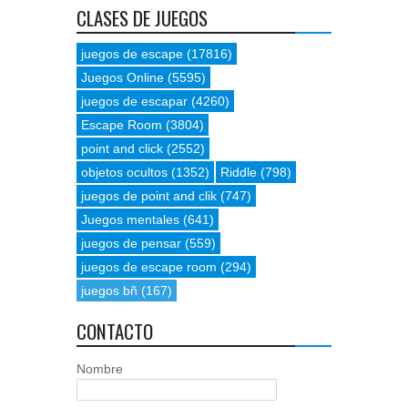
CLASES DE JUEGOS
juegos de escape
(17816)
Juegos Online
(5595)
juegos de escapar
(4260)
Escape Room
(3804)
point and click
(2552)
objetos ocultos
(1352)
Riddle
(798)
juegos de point and clik
(747)
Juegos mentales
(641)
juegos de pensar
(559)
juegos de escape room
(294)
juegos bñ
(167)
CONTACTO
Nombre