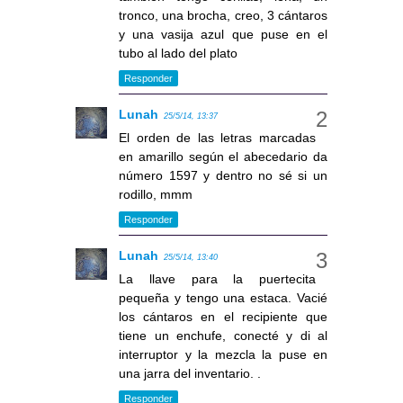
tronco, una brocha, creo, 3 cántaros
y una vasija azul que puse en el
tubo al lado del plato
Responder
Lunah
25/5/14, 13:37
El orden de las letras marcadas
en amarillo según el abecedario da
número 1597 y dentro no sé si un
rodillo, mmm
Responder
Lunah
25/5/14, 13:40
La llave para la puertecita
pequeña y tengo una estaca. Vacié
los cántaros en el recipiente que
tiene un enchufe, conecté y di al
interruptor y la mezcla la puse en
una jarra del inventario. .
Responder