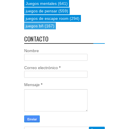
Juegos mentales
(641)
juegos de pensar
(559)
juegos de escape room
(294)
juegos bñ
(167)
CONTACTO
Nombre
Correo electrónico
*
Mensaje
*