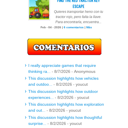
FIND THE RED TRACTOR KEY
ESCAPE
Quieres transportar heno con tu
tractor rojo, pero falta la llave.
Para encontrarla, encuentra...
Feb - 04 - 2026 |
6 comentarios
|
Más
I really appreciate games that require
thinking ra...
- 8/7/2026
- Anonymous
This discussion highlights how vehicles
and outdoo...
- 8/2/2026
- youcut
This discussion highlights how outdoor
experiences...
- 8/2/2026
- youcut
This discussion highlights how exploration
and out...
- 8/2/2026
- youcut
This discussion highlights how thoughtful
surprise...
- 8/2/2026
- youcut