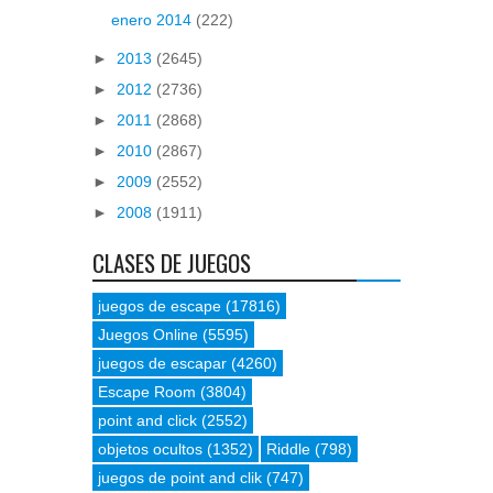
enero 2014
(222)
►
2013
(2645)
►
2012
(2736)
►
2011
(2868)
►
2010
(2867)
►
2009
(2552)
►
2008
(1911)
CLASES DE JUEGOS
juegos de escape
(17816)
Juegos Online
(5595)
juegos de escapar
(4260)
Escape Room
(3804)
point and click
(2552)
objetos ocultos
(1352)
Riddle
(798)
juegos de point and clik
(747)