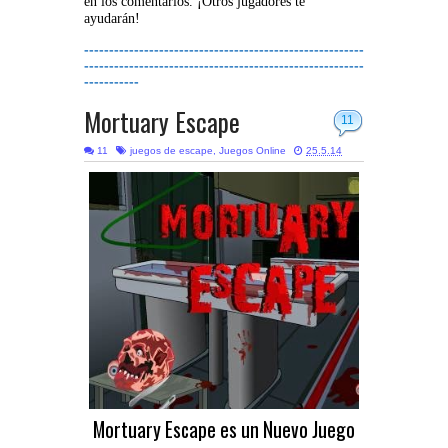
en los comentarios. ¡Otros jugadores te
ayudarán!
--------------------------------------------------------
--------------------------------------------------------
-----------
Mortuary Escape
11
11
juegos de escape
,
Juegos Online
25.5.14
Mortuary Escape es un Nuevo Juego