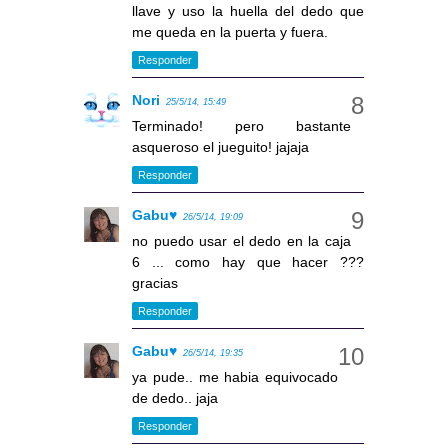
llave y uso la huella del dedo que
me queda en la puerta y fuera.
Responder
Nori
25/5/14, 15:49
Terminado! pero bastante
asqueroso el jueguito! jajaja
Responder
Gabu♥
26/5/14, 19:09
no puedo usar el dedo en la caja
6 ... como hay que hacer ???
gracias
Responder
Gabu♥
26/5/14, 19:35
ya pude.. me habia equivocado
de dedo.. jaja
Responder