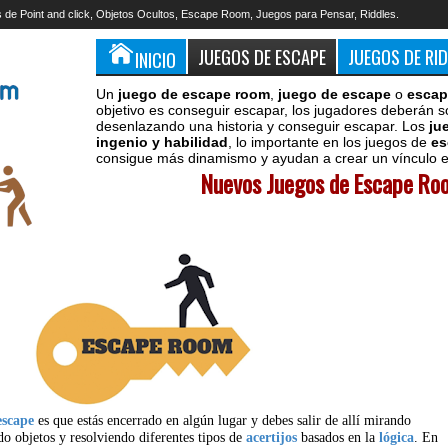
 de Point and click, Objetos Ocultos, Escape Room, Juegos para Pensar, Riddles.
JUEGOS DE ESCAPE
JUEGOS DE RI
INICIO
Un
juego de escape room
,
juego de escape
o
escap
objetivo es conseguir escapar, los jugadores deberán s
desenlazando una historia y conseguir escapar. Los
ju
ingenio y habilidad
, lo importante en los juegos de
es
consigue más dinamismo y ayudan a crear un vínculo en
Nuevos Juegos de Escape Roo
escape
es que estás encerrado en algún lugar y debes salir de allí mirando
do objetos y resolviendo diferentes tipos de
acertijos
basados en la
lógica
. En