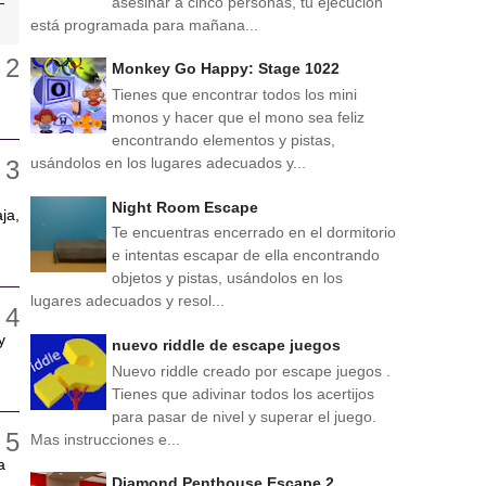
asesinar a cinco personas, tu ejecución
está programada para mañana...
Monkey Go Happy: Stage 1022
Tienes que encontrar todos los mini
monos y hacer que el mono sea feliz
encontrando elementos y pistas,
usándolos en los lugares adecuados y...
Night Room Escape
ja,
Te encuentras encerrado en el dormitorio
e intentas escapar de ella encontrando
objetos y pistas, usándolos en los
lugares adecuados y resol...
y
nuevo riddle de escape juegos
Nuevo riddle creado por escape juegos .
Tienes que adivinar todos los acertijos
para pasar de nivel y superar el juego.
Mas instrucciones e...
a
Diamond Penthouse Escape 2