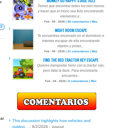
MONKEY GO HAPPY: STAGE 1022
te
Tienes que encontrar todos los mini monos
y hacer que el mono sea feliz encontrando
elementos y...
Feb - 09 - 2026 |
58 comentarios
|
Más
11
NIGHT ROOM ESCAPE
Te encuentras encerrado en el dormitorio e
intentas escapar de ella encontrando
objetos y pistas,...
Feb - 09 - 2026 |
31 comentarios
|
Más
FIND THE RED TRACTOR KEY ESCAPE
Quieres transportar heno con tu tractor rojo,
pero falta la llave. Para encontrarla,
encuentra...
Feb - 04 - 2026 |
6 comentarios
|
Más
ar.
This discussion highlights how vehicles and
outdoo...
- 8/2/2026
- youcut