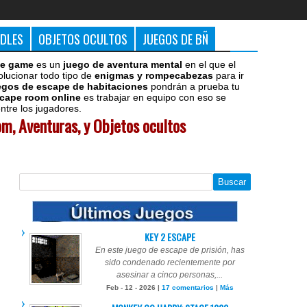
DDLES
OBJETOS OCULTOS
JUEGOS DE BÑ
e game
es un
juego de aventura mental
en el que el
olucionar todo tipo de
enigmas y rompecabezas
para ir
egos de escape de habitaciones
pondrán a prueba tu
cape room online
es trabajar en equipo con eso se
tre los jugadores.
m, Aventuras, y Objetos ocultos
KEY 2 ESCAPE
En este juego de escape de prisión, has
sido condenado recientemente por
asesinar a cinco personas,...
Feb - 12 - 2026 |
17 comentarios
|
Más