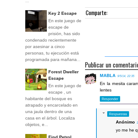
...
Comparte:
Key 2 Escape
En este juego de
escape de
prisión, has sido
condenado recientemente
por asesinar a cinco
personas, tu ejecución está
programada para mañana...
Publicar un comentari
Forest Dweller
MABLA
9/5/14, 22:35
Escape
En la mesita caram
En este juego de
lentes
escape , un
habitante del bosque es
Responder
atrapado y encarcelado en
una jaula dentro de una
Respuestas
casa en el árbol. Localiza
Anónimo
objetos, e...
yo me he q
Find Petrol