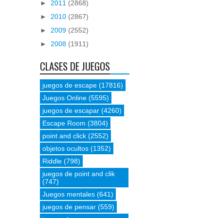
►
2011
(2868)
►
2010
(2867)
►
2009
(2552)
►
2008
(1911)
CLASES DE JUEGOS
juegos de escape
(17816)
Juegos Online
(5595)
juegos de escapar
(4260)
Escape Room
(3804)
point and click
(2552)
objetos ocultos
(1352)
Riddle
(798)
juegos de point and clik
(747)
Juegos mentales
(641)
juegos de pensar
(559)