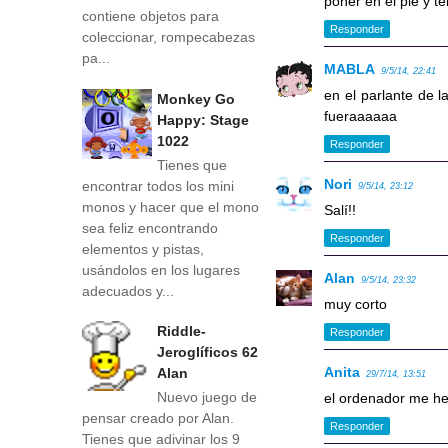
poner en el pie y 
contiene objetos para
Responder
coleccionar, rompecabezas
pa...
MABLA
9/5/14, 22:41
en el parlante de l
Monkey Go
fueraaaaaa
Happy: Stage
1022
Responder
Tienes que
Nori
encontrar todos los mini
9/5/14, 23:12
monos y hacer que el mono
Salí!!
sea feliz encontrando
Responder
elementos y pistas,
usándolos en los lugares
Alan
9/5/14, 23:32
adecuados y...
muy corto
Riddle-
Responder
Jeroglíficos 62
Anita
Alan
29/7/14, 13:51
Nuevo juego de
el ordenador me h
pensar creado por Alan.
Responder
Tienes que adivinar los 9