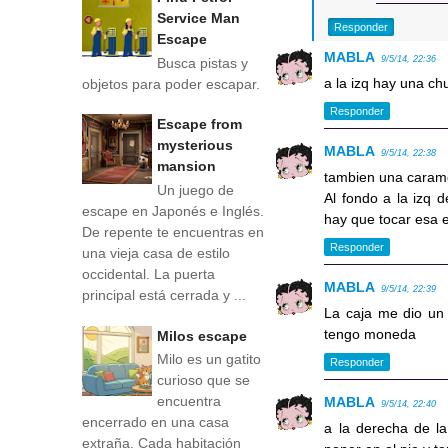
Service Man
Responder
Escape
MABLA
9/5/14, 22:36
Busca pistas y
a la izq hay una ch
objetos para poder escapar.
Responder
Escape from
mysterious
MABLA
9/5/14, 22:38
mansion
tambien una caram
Un juego de
Al fondo a la izq 
escape en Japonés e Inglés.
hay que tocar esa 
De repente te encuentras en
Responder
una vieja casa de estilo
occidental. La puerta
MABLA
9/5/14, 22:39
principal está cerrada y ...
La caja me dio un 
tengo moneda
Milos escape
Milo es un gatito
Responder
curioso que se
encuentra
MABLA
9/5/14, 22:40
encerrado en una casa
a la derecha de l
extraña. Cada habitación