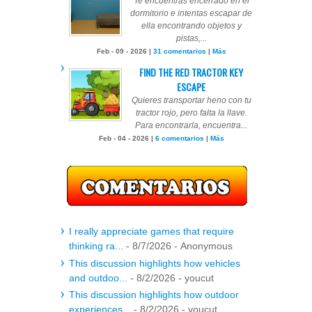
Te encuentras encerrado en el
dormitorio e intentas escapar de
ella encontrando objetos y
pistas,...
Feb - 09 - 2026 |
31 comentarios
|
Más
FIND THE RED TRACTOR KEY
ESCAPE
Quieres transportar heno con tu
tractor rojo, pero falta la llave.
Para encontrarla, encuentra...
Feb - 04 - 2026 |
6 comentarios
|
Más
I really appreciate games that require
thinking ra...
- 8/7/2026
- Anonymous
This discussion highlights how vehicles
and outdoo...
- 8/2/2026
- youcut
This discussion highlights how outdoor
experiences...
- 8/2/2026
- youcut