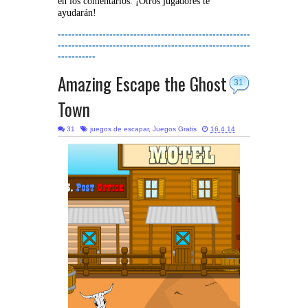
en los comentarios. ¡Otros jugadores te
ayudarán!
--------------------------------------------------------
--------------------------------------------------------
-----------
Amazing Escape the Ghost
31
Town
31
juegos de escapar
,
Juegos Gratis
16.4.14