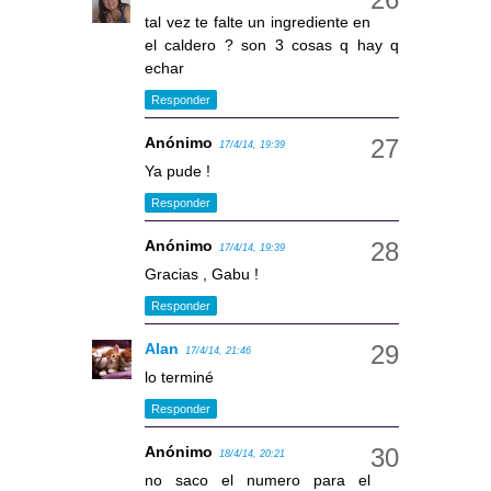
tal vez te falte un ingrediente en
el caldero ? son 3 cosas q hay q
echar
Responder
Anónimo
17/4/14, 19:39
Ya pude !
Responder
Anónimo
17/4/14, 19:39
Gracias , Gabu !
Responder
Alan
17/4/14, 21:46
lo terminé
Responder
Anónimo
18/4/14, 20:21
no saco el numero para el