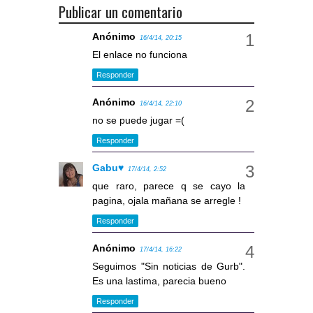
Publicar un comentario
Anónimo
16/4/14, 20:15
El enlace no funciona
Responder
Anónimo
16/4/14, 22:10
no se puede jugar =(
Responder
Gabu♥
17/4/14, 2:52
que raro, parece q se cayo la
pagina, ojala mañana se arregle !
Responder
Anónimo
17/4/14, 16:22
Seguimos "Sin noticias de Gurb".
Es una lastima, parecia bueno
Responder