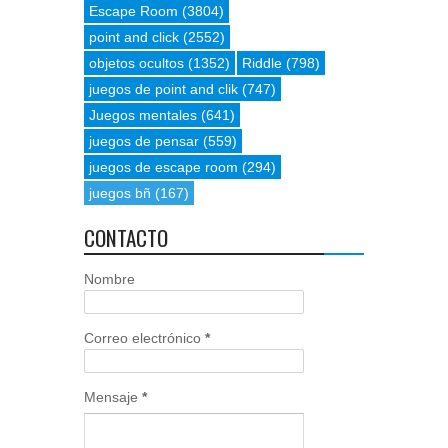
Escape Room
(3804)
point and click
(2552)
objetos ocultos
(1352)
Riddle
(798)
juegos de point and clik
(747)
Juegos mentales
(641)
juegos de pensar
(559)
juegos de escape room
(294)
juegos bñ
(167)
CONTACTO
Nombre
Correo electrónico
*
Mensaje
*