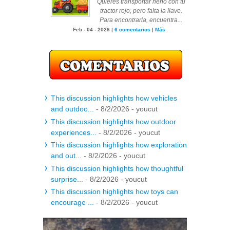
Quieres transportar heno con tu
tractor rojo, pero falta la llave.
Para encontrarla, encuentra...
Feb - 04 - 2026 |
6 comentarios
|
Más
This discussion highlights how vehicles
and outdoo...
- 8/2/2026
- youcut
This discussion highlights how outdoor
experiences...
- 8/2/2026
- youcut
This discussion highlights how exploration
and out...
- 8/2/2026
- youcut
This discussion highlights how thoughtful
surprise...
- 8/2/2026
- youcut
This discussion highlights how toys can
encourage ...
- 8/2/2026
- youcut