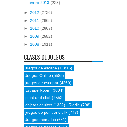
enero 2013
(223)
►
2012
(2736)
►
2011
(2868)
►
2010
(2867)
►
2009
(2552)
►
2008
(1911)
CLASES DE JUEGOS
juegos de escape
(17816)
Juegos Online
(5595)
juegos de escapar
(4260)
Escape Room
(3804)
point and click
(2552)
objetos ocultos
(1352)
Riddle
(798)
juegos de point and clik
(747)
Juegos mentales
(641)