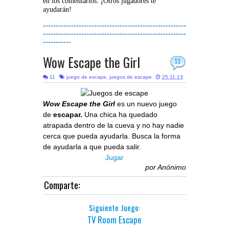
en los comentarios. ¡Otros jugadores te
ayudarán!
--------------------------------------------------------
--------------------------------------------------------
-----------
Wow Escape the Girl
11
11
juego de escape
,
juegos de escape
25.11.13
Wow Escape the Girl
es un nuevo juego
de
escapar.
Una chica ha quedado
atrapada dentro de la cueva y no hay nadie
cerca que pueda ayudarla. Busca la forma
de ayudarla a que pueda salir.
Jugar
por
Anónimo
Comparte:
Siguiente Juego:
TV Room Escape