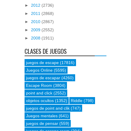
►
2012
(2736)
►
2011
(2868)
►
2010
(2867)
►
2009
(2552)
►
2008
(1911)
CLASES DE JUEGOS
juegos de escape
(17816)
Juegos Online
(5595)
juegos de escapar
(4260)
Escape Room
(3804)
point and click
(2552)
objetos ocultos
(1352)
Riddle
(798)
juegos de point and clik
(747)
Juegos mentales
(641)
juegos de pensar
(559)