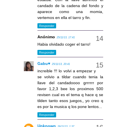
candado de la cadena del fondo y
aparece como una momia,
vertemos en ella el tarro y fin.
Responder
Anónimo
25/11/13, 17:41
Habia olvidado coger el tarro!
Responder
Gabu♥
25/11/13, 20:41
increible !!! lo volvi a empezar y
se volvio a tildar cuando tenia la
llave del candadoooo grrrrrr por
favor 1,2,3 bee los proximos 500
revisen cual es el tema q hace q se
tilden tanto esos juegos,, yo creo q
es por la musica q los pone lentos...
Responder
Unknown
26/11/13, 1:37