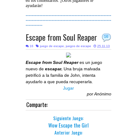
en los comentarios. ¡Otros jugadores te
ayudarán!
--------------------------------------------------------
--------------------------------------------------------
-----------
Escape from Soul Reaper
16
16
juego de escape
,
juegos de escape
25.11.13
Escape from Soul Reaper
es un juego
nuevo de
escapar.
Una bruja malvada
petrificó a la familia de John, intenta
ayudarlo a que pueda recuperarla.
Jugar
por
Anónimo
Comparte:
Siguiente Juego:
Wow Escape the Girl
Anterior Juego: