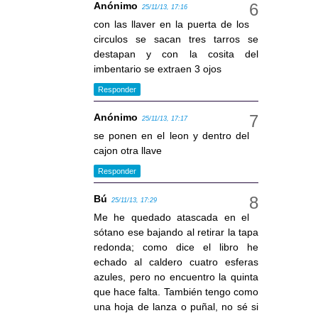
Anónimo
25/11/13, 17:16
con las llaver en la puerta de los
circulos se sacan tres tarros se
destapan y con la cosita del
imbentario se extraen 3 ojos
Responder
Anónimo
25/11/13, 17:17
se ponen en el leon y dentro del
cajon otra llave
Responder
Bú
25/11/13, 17:29
Me he quedado atascada en el
sótano ese bajando al retirar la tapa
redonda; como dice el libro he
echado al caldero cuatro esferas
azules, pero no encuentro la quinta
que hace falta. También tengo como
una hoja de lanza o puñal, no sé si