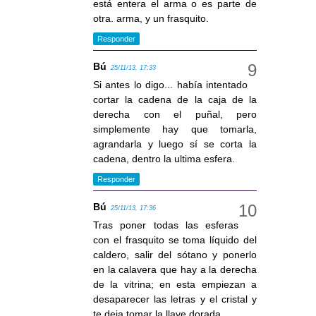
está entera el arma o es parte de
otra. arma, y un frasquito.
Responder
Bú
25/11/13, 17:33
Si antes lo digo... había intentado
cortar la cadena de la caja de la
derecha con el puñal, pero
simplemente hay que tomarla,
agrandarla y luego sí se corta la
cadena, dentro la ultima esfera.
Responder
Bú
25/11/13, 17:36
Tras poner todas las esferas
con el frasquito se toma líquido del
caldero, salir del sótano y ponerlo
en la calavera que hay a la derecha
de la vitrina; en esta empiezan a
desaparecer las letras y el cristal y
te deja tomar la llave dorada.