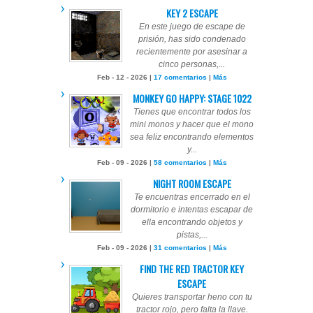
KEY 2 ESCAPE
En este juego de escape de
prisión, has sido condenado
recientemente por asesinar a
cinco personas,...
Feb - 12 - 2026 |
17 comentarios
|
Más
MONKEY GO HAPPY: STAGE 1022
Tienes que encontrar todos los
mini monos y hacer que el mono
sea feliz encontrando elementos
y...
Feb - 09 - 2026 |
58 comentarios
|
Más
NIGHT ROOM ESCAPE
Te encuentras encerrado en el
dormitorio e intentas escapar de
ella encontrando objetos y
pistas,...
Feb - 09 - 2026 |
31 comentarios
|
Más
FIND THE RED TRACTOR KEY
ESCAPE
Quieres transportar heno con tu
tractor rojo, pero falta la llave.