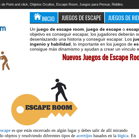
 de Point and click, Objetos Ocultos, Escape Room, Juegos para Pensar, Riddles.
JUEGOS DE ESCAPE
JUEGOS DE RI
INICIO
Un
juego de escape room
,
juego de escape
o
escap
objetivo es conseguir escapar, los jugadores deberán s
desenlazando una historia y conseguir escapar. Los
ju
ingenio y habilidad
, lo importante en los juegos de
es
consigue más dinamismo y ayudan a crear un vínculo en
Nuevos Juegos de Escape Roo
escape
es que estás encerrado en algún lugar y debes salir de allí mirando
do objetos y resolviendo diferentes tipos de
acertijos
basados en la
lógica
. En