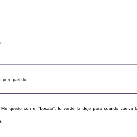
3
to,pero partido
 Me quedo con el "bocata", lo verde lo dejo para cuando vuelva l
e.