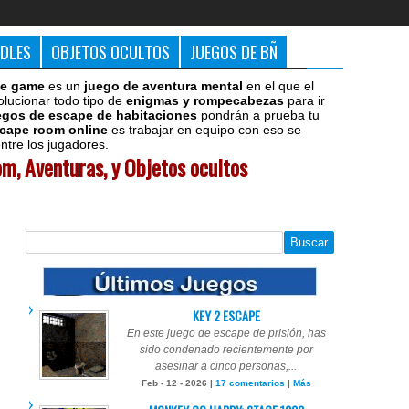
DDLES
OBJETOS OCULTOS
JUEGOS DE BÑ
e game
es un
juego de aventura mental
en el que el
olucionar todo tipo de
enigmas y rompecabezas
para ir
egos de escape de habitaciones
pondrán a prueba tu
cape room online
es trabajar en equipo con eso se
tre los jugadores.
m, Aventuras, y Objetos ocultos
KEY 2 ESCAPE
En este juego de escape de prisión, has
sido condenado recientemente por
asesinar a cinco personas,...
Feb - 12 - 2026 |
17 comentarios
|
Más