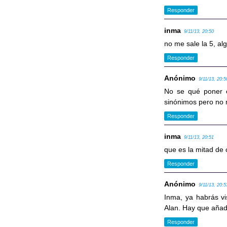
Responder
inma
9/11/13, 20:50
no me sale la 5, al
Responder
Anónimo
9/11/13, 20:5
No se qué poner e
sinónimos pero no m
Responder
inma
9/11/13, 20:51
que es la mitad de
Responder
Anónimo
9/11/13, 20:5
Inma, ya habrás vi
Alan. Hay que añadi
Responder