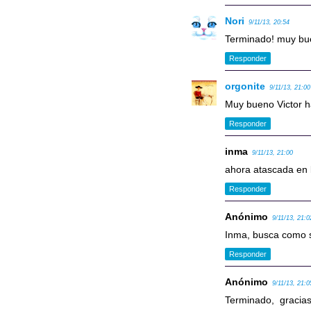
Nori
9/11/13, 20:54
Terminado! muy bu
Responder
orgonite
9/11/13, 21:00
Muy bueno Victor h
Responder
inma
9/11/13, 21:00
ahora atascada en l
Responder
Anónimo
9/11/13, 21:0
Inma, busca como s
Responder
Anónimo
9/11/13, 21:0
Terminado, gracia