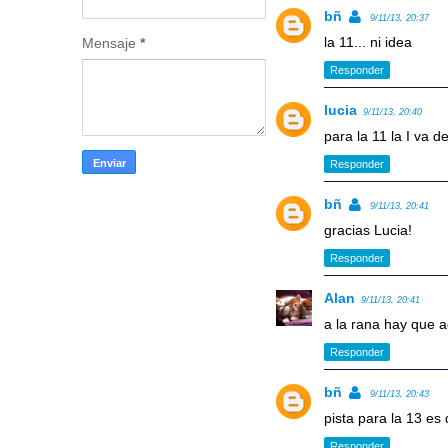
bñ
9/11/13, 20:37
la 11... ni idea
Mensaje
*
Responder
lucia
9/11/13, 20:40
para la 11 la I va d
Responder
bñ
9/11/13, 20:41
gracias Lucia!
Responder
Alan
9/11/13, 20:41
a la rana hay que a
Responder
bñ
9/11/13, 20:43
pista para la 13 e
Responder