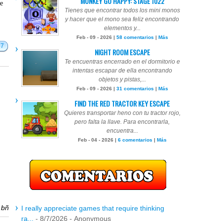
MONKEY GO HAPPY: STAGE 1022
te
Tienes que encontrar todos los mini monos
y hacer que el mono sea feliz encontrando
elementos y...
Feb - 09 - 2026 |
58 comentarios
|
Más
57
NIGHT ROOM ESCAPE
Te encuentras encerrado en el dormitorio e
intentas escapar de ella encontrando
objetos y pistas,...
Feb - 09 - 2026 |
31 comentarios
|
Más
FIND THE RED TRACTOR KEY ESCAPE
Quieres transportar heno con tu tractor rojo,
pero falta la llave. Para encontrarla,
encuentra...
Feb - 04 - 2026 |
6 comentarios
|
Más
r
bñ
I really appreciate games that require thinking
ra...
- 8/7/2026
- Anonymous