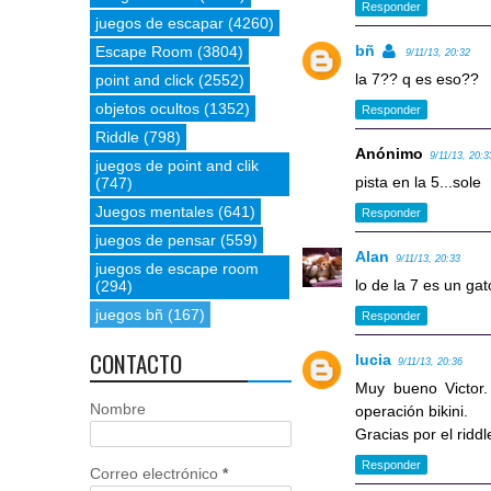
Responder
juegos de escapar
(4260)
bñ
Escape Room
(3804)
9/11/13, 20:32
la 7?? q es eso??
point and click
(2552)
objetos ocultos
(1352)
Responder
Riddle
(798)
Anónimo
9/11/13, 20:3
juegos de point and clik
pista en la 5...sole
(747)
Juegos mentales
(641)
Responder
juegos de pensar
(559)
Alan
9/11/13, 20:33
juegos de escape room
lo de la 7 es un ga
(294)
juegos bñ
(167)
Responder
CONTACTO
lucia
9/11/13, 20:36
Muy bueno Victor.
Nombre
operación bikini.
Gracias por el riddl
Responder
Correo electrónico
*