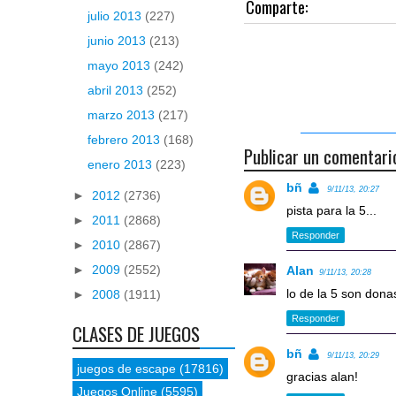
Comparte:
julio 2013
(227)
junio 2013
(213)
mayo 2013
(242)
abril 2013
(252)
marzo 2013
(217)
febrero 2013
(168)
Publicar un comentari
enero 2013
(223)
bñ
9/11/13, 20:27
►
2012
(2736)
pista para la 5...
►
2011
(2868)
Responder
►
2010
(2867)
►
2009
(2552)
Alan
9/11/13, 20:28
lo de la 5 son dona
►
2008
(1911)
Responder
CLASES DE JUEGOS
bñ
9/11/13, 20:29
juegos de escape
(17816)
gracias alan!
Juegos Online
(5595)