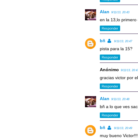
Alan
9/11/13, 20:43
en la 13,lo primero
Responder
bñ
9/11/13, 20:47
pista para la 15?
Responder
Anónimo
9/11/13, 20:4
gracias victor por e
Responder
Alan
9/11/13, 20:48
bñ a lo que ves sac
Responder
bñ
9/11/13, 20:49
muy bueno Victor!!!