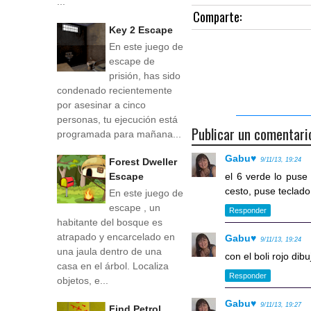
...
Comparte:
Key 2 Escape
En este juego de
escape de
prisión, has sido
condenado recientemente
por asesinar a cinco
personas, tu ejecución está
Publicar un comentari
programada para mañana...
Gabu♥
9/11/13, 19:24
Forest Dweller
el 6 verde lo puse 
Escape
cesto, puse teclado
En este juego de
escape , un
Responder
habitante del bosque es
atrapado y encarcelado en
Gabu♥
9/11/13, 19:24
una jaula dentro de una
con el boli rojo di
casa en el árbol. Localiza
Responder
objetos, e...
Gabu♥
9/11/13, 19:27
Find Petrol