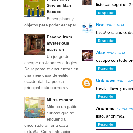
listo consegui un 2
Service Man
Escape
Responder
Busca pistas y
Nori
objetos para poder escapar.
9/11/13, 20:14
Listo! Gracias Gabu
Escape from
Responder
mysterious
mansion
Alan
9/11/13, 20:18
Un juego de
escapé con todo o
escape en Japonés e Inglés.
De repente te encuentras en
Responder
una vieja casa de estilo
Unknown
occidental. La puerta
9/11/13, 20:
principal está cerrada y ...
Fácil... llave y num
Responder
Milos escape
Milo es un gatito
Anónimo
10/11/13, 19:
curioso que se
listo. anonimo2
encuentra
Responder
encerrado en una casa
extraña. Cada habitación