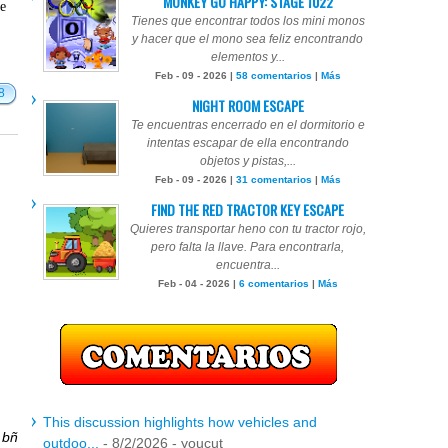
MONKEY GO HAPPY: STAGE 1022
te
Tienes que encontrar todos los mini monos
y hacer que el mono sea feliz encontrando
elementos y...
Feb - 09 - 2026 |
58 comentarios
|
Más
8
NIGHT ROOM ESCAPE
Te encuentras encerrado en el dormitorio e
intentas escapar de ella encontrando
objetos y pistas,...
Feb - 09 - 2026 |
31 comentarios
|
Más
FIND THE RED TRACTOR KEY ESCAPE
Quieres transportar heno con tu tractor rojo,
pero falta la llave. Para encontrarla,
encuentra...
Feb - 04 - 2026 |
6 comentarios
|
Más
This discussion highlights how vehicles and
r
bñ
outdoo...
- 8/2/2026
- youcut