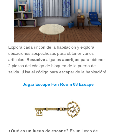
Explora cada rincón de la habitación y explora
ubicaciones sospechosas para obtener varios
artículos.
Resuelve
algunos
acertijos
para obtener
2 piezas del código de bloqueo de la puerta de
salida. ¡Usa el código para escapar de la habitación!
Jugar Escape Fan Room 08 Escape
¿Qué es un juego de escape?
Es un juego de