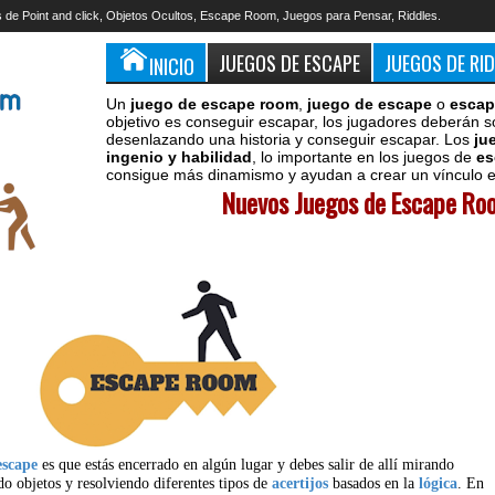
 de Point and click, Objetos Ocultos, Escape Room, Juegos para Pensar, Riddles.
JUEGOS DE ESCAPE
JUEGOS DE RI
INICIO
Un
juego de escape room
,
juego de escape
o
escap
objetivo es conseguir escapar, los jugadores deberán s
desenlazando una historia y conseguir escapar. Los
ju
ingenio y habilidad
, lo importante en los juegos de
es
consigue más dinamismo y ayudan a crear un vínculo en
Nuevos Juegos de Escape Roo
escape
es que estás encerrado en algún lugar y debes salir de allí mirando
do objetos y resolviendo diferentes tipos de
acertijos
basados en la
lógica
. En