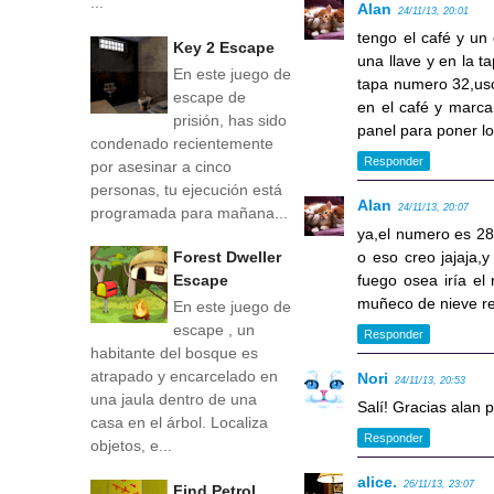
...
Alan
24/11/13, 20:01
tengo el café y un 
Key 2 Escape
una llave y en la t
En este juego de
tapa numero 32,uso 
escape de
en el café y marca 
prisión, has sido
panel para poner l
condenado recientemente
Responder
por asesinar a cinco
personas, tu ejecución está
Alan
24/11/13, 20:07
programada para mañana...
ya,el numero es 28
o eso creo jajaja,y
Forest Dweller
fuego osea iría el 
Escape
muñeco de nieve re
En este juego de
escape , un
Responder
habitante del bosque es
atrapado y encarcelado en
Nori
24/11/13, 20:53
una jaula dentro de una
Salí! Gracias alan 
casa en el árbol. Localiza
Responder
objetos, e...
alice.
26/11/13, 23:07
Find Petrol