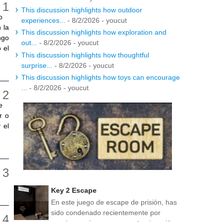
This discussion highlights how outdoor
o
experiences...
- 8/2/2026
- youcut
 la
This discussion highlights how exploration and
ngo
out...
- 8/2/2026
- youcut
 el
This discussion highlights how thoughtful
surprise...
- 8/2/2026
- youcut
This discussion highlights how toys can encourage
...
- 8/2/2026
- youcut
e
r o
 el
Key 2 Escape
En este juego de escape de prisión, has
sido condenado recientemente por