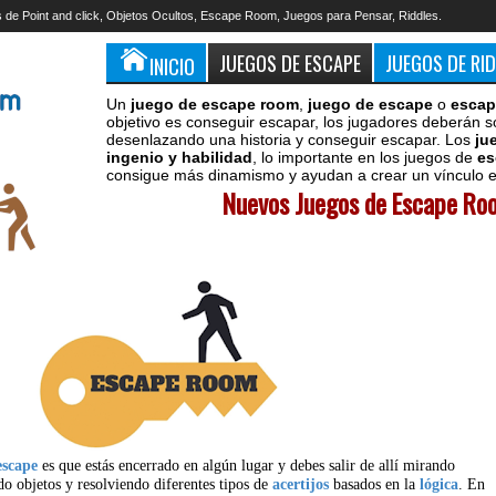
 de Point and click, Objetos Ocultos, Escape Room, Juegos para Pensar, Riddles.
JUEGOS DE ESCAPE
JUEGOS DE RI
INICIO
Un
juego de escape room
,
juego de escape
o
escap
objetivo es conseguir escapar, los jugadores deberán s
desenlazando una historia y conseguir escapar. Los
ju
ingenio y habilidad
, lo importante en los juegos de
es
consigue más dinamismo y ayudan a crear un vínculo en
Nuevos Juegos de Escape Roo
escape
es que estás encerrado en algún lugar y debes salir de allí mirando
do objetos y resolviendo diferentes tipos de
acertijos
basados en la
lógica
. En