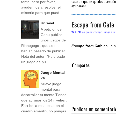
tonto, pero por favor,
caso de que te quedes atascado
ayudarán!
ayúdennos a resolver el
misterio para que pued...
----------------------------------
Escape from Cafe
Unravel
A petición de
4
juego de escape
,
juegos d
Gabu publico
unos juegos de
Rinnogogo , que se me
Escape from Cafe
es un n
habían pasado de publicar.
Nota del autor: "He creado
un juego de pu...
Comparte:
Juego Mental
24
Nuevo juego
mental para
desarrollar tu mente Tienes
que adivinar los 14 niveles .
Escribe la respuesta en el
Publicar un comentari
cuadro amarillo, no pongas