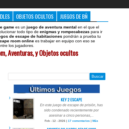
DDLES
OBJETOS OCULTOS
JUEGOS DE BÑ
e game
es un
juego de aventura mental
en el que el
olucionar todo tipo de
enigmas y rompecabezas
para ir
egos de escape de habitaciones
pondrán a prueba tu
cape room online
es trabajar en equipo con eso se
tre los jugadores.
m, Aventuras, y Objetos ocultos
KEY 2 ESCAPE
En este juego de escape de prisión, has
sido condenado recientemente por
asesinar a cinco personas,...
Feb - 12 - 2026 |
17 comentarios
|
Más