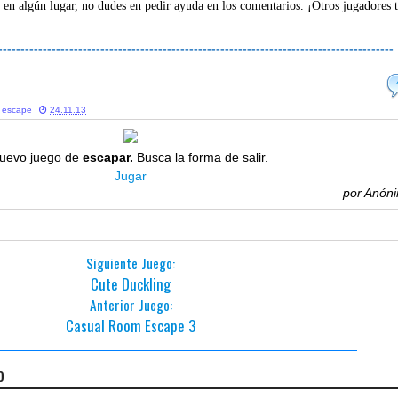
 en algún lugar, no dudes en pedir ayuda en los comentarios. ¡Otros jugadores 
-----------------------------------------------------------------------------------------
e escape
24.11.13
uevo juego de
escapar.
Busca la forma de salir.
Jugar
por
Anón
Siguiente Juego:
Cute Duckling
Anterior Juego:
Casual Room Escape 3
o