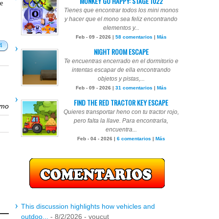
MONKEY GO HAPPY: STAGE 1022
te
Tienes que encontrar todos los mini monos
y hacer que el mono sea feliz encontrando
elementos y...
Feb - 09 - 2026 |
58 comentarios
|
Más
4
NIGHT ROOM ESCAPE
Te encuentras encerrado en el dormitorio e
intentas escapar de ella encontrando
objetos y pistas,...
Feb - 09 - 2026 |
31 comentarios
|
Más
FIND THE RED TRACTOR KEY ESCAPE
imo
Quieres transportar heno con tu tractor rojo,
pero falta la llave. Para encontrarla,
encuentra...
Feb - 04 - 2026 |
6 comentarios
|
Más
This discussion highlights how vehicles and
outdoo...
- 8/2/2026
- youcut