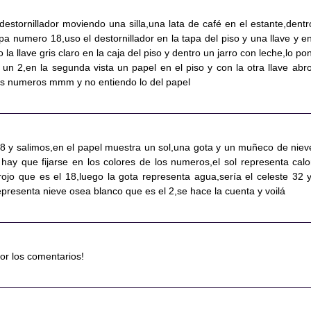
destornillador moviendo una silla,una lata de café en el estante,dentr
apa numero 18,uso el destornillador en la tapa del piso y una llave y en
la llave gris claro en la caja del piso y dentro un jarro con leche,lo po
un 2,en la segunda vista un papel en el piso y con la otra llave abro
os numeros mmm y no entiendo lo del papel
8 y salimos,en el papel muestra un sol,una gota y un muñeco de niev
 hay que fijarse en los colores de los numeros,el sol representa calo
rojo que es el 18,luego la gota representa agua,sería el celeste 32 y
presenta nieve osea blanco que es el 2,se hace la cuenta y voilá
por los comentarios!