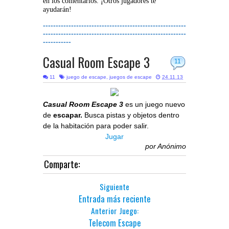
en los comentarios. ¡Otros jugadores te
ayudarán!
--------------------------------------------------------
--------------------------------------------------------
-----------
Casual Room Escape 3
11
11
juego de escape
,
juegos de escape
24.11.13
Casual Room Escape 3
es un juego nuevo
de
escapar.
Busca pistas y objetos dentro
de la habitación para poder salir.
Jugar
por
Anónimo
Comparte:
Siguiente
Entrada más reciente
Anterior Juego:
Telecom Escape