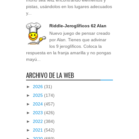
mono sea feliz encontrando elementos y
pistas, usándolos en los lugares adecuados
y...
Riddle-Jeroglíficos 62 Alan
Nuevo juego de pensar creado
por Alan. Tienes que adivinar
los 9 jeroglíficos. Coloca la
respuesta en la franja amarilla y no pongas
mayú...
ARCHIVO DE LA WEB
►
2026
(31)
►
2025
(174)
►
2024
(457)
►
2023
(426)
►
2022
(384)
►
2021
(542)
►
2020
(693)