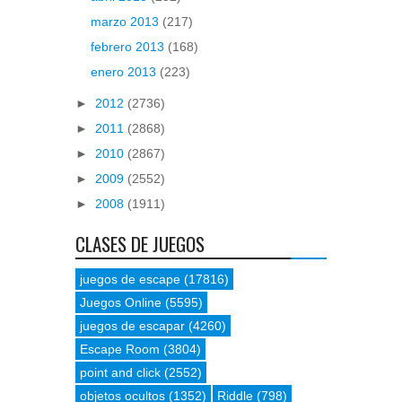
marzo 2013
(217)
febrero 2013
(168)
enero 2013
(223)
►
2012
(2736)
►
2011
(2868)
►
2010
(2867)
►
2009
(2552)
►
2008
(1911)
CLASES DE JUEGOS
juegos de escape
(17816)
Juegos Online
(5595)
juegos de escapar
(4260)
Escape Room
(3804)
point and click
(2552)
objetos ocultos
(1352)
Riddle
(798)