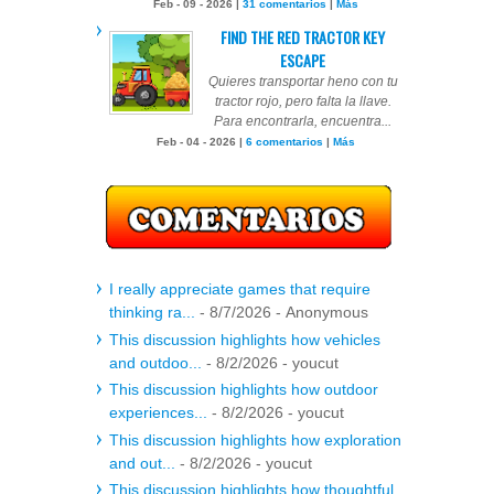
Feb - 09 - 2026 |
31 comentarios
|
Más
FIND THE RED TRACTOR KEY
ESCAPE
Quieres transportar heno con tu
tractor rojo, pero falta la llave.
Para encontrarla, encuentra...
Feb - 04 - 2026 |
6 comentarios
|
Más
I really appreciate games that require
thinking ra...
- 8/7/2026
- Anonymous
This discussion highlights how vehicles
and outdoo...
- 8/2/2026
- youcut
This discussion highlights how outdoor
experiences...
- 8/2/2026
- youcut
This discussion highlights how exploration
and out...
- 8/2/2026
- youcut
This discussion highlights how thoughtful