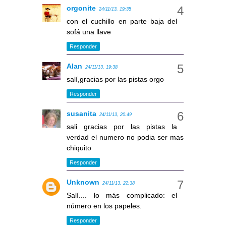
orgonite
24/11/13, 19:35
con el cuchillo en parte baja del
sofá una llave
Responder
Alan
24/11/13, 19:38
salí,gracias por las pistas orgo
Responder
susanita
24/11/13, 20:49
sali gracias por las pistas la
verdad el numero no podia ser mas
chiquito
Responder
Unknown
24/11/13, 22:38
Salí.... lo más complicado: el
número en los papeles.
Responder