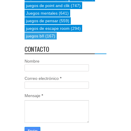
juegos de point and clik
(747)
Juegos mentales
(641)
juegos de pensar
(559)
juegos de escape room
(294)
juegos bñ
(167)
CONTACTO
Nombre
Correo electrónico
*
Mensaje
*