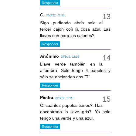
Responder
C.
25/3/12, 12:56
SIgo pudiendo abris solo el
tercer cajon con la cosa azul. Las
llaves son para los cajones?
Responder
Anónimo
25/3/12, 12:56
Llave verde también en la
alfombra. Sólo tengo 4 papeles y
sólo se encienden dos "T"
Responder
Piedra
25/3/12, 13:00
C. cuántos papeles tienes?. Has
encontrado la llave gris?. Yo solo
tengo una verde y una azul.
Responder