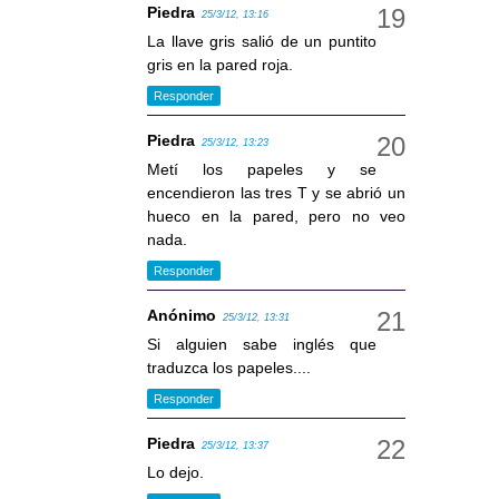
Piedra
25/3/12, 13:16
La llave gris salió de un puntito
gris en la pared roja.
Responder
Piedra
25/3/12, 13:23
Metí los papeles y se
encendieron las tres T y se abrió un
hueco en la pared, pero no veo
nada.
Responder
Anónimo
25/3/12, 13:31
Si alguien sabe inglés que
traduzca los papeles....
Responder
Piedra
25/3/12, 13:37
Lo dejo.