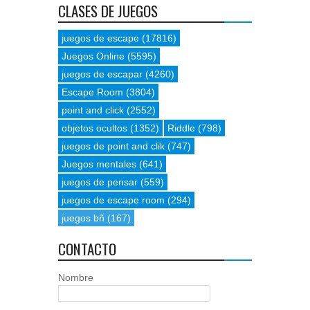
CLASES DE JUEGOS
juegos de escape
(17816)
Juegos Online
(5595)
juegos de escapar
(4260)
Escape Room
(3804)
point and click
(2552)
objetos ocultos
(1352)
Riddle
(798)
juegos de point and clik
(747)
Juegos mentales
(641)
juegos de pensar
(559)
juegos de escape room
(294)
juegos bñ
(167)
CONTACTO
Nombre