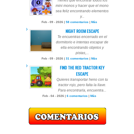
Tienes que encontrar todos los
mini monos y hacer que el mono
sea feliz encontrando elementos
y...
Feb - 09 - 2026 |
58 comentarios
|
Más
NIGHT ROOM ESCAPE
Te encuentras encerrado en el
dormitorio e intentas escapar de
ella encontrando objetos y
pistas,...
Feb - 09 - 2026 |
31 comentarios
|
Más
FIND THE RED TRACTOR KEY
ESCAPE
Quieres transportar heno con tu
tractor rojo, pero falta la llave.
Para encontrarla, encuentra...
Feb - 04 - 2026 |
6 comentarios
|
Más