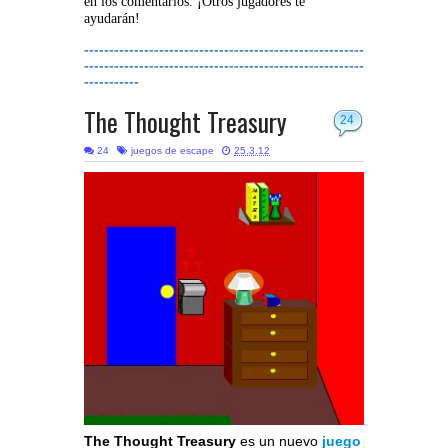
en los comentarios. ¡Otros jugadores te
ayudarán!
--------------------------------------------------------
--------------------------------------------------------
-----------
The Thought Treasury
24
24
juegos de escape
25.3.12
The Thought Treasury
es un nuevo
juego